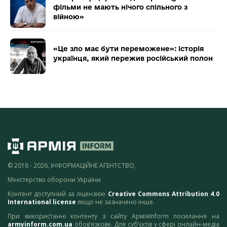
фільми не мають нічого спільного з
війною»
«Це зло має бути переможене»: історія
українця, який пережив російський полон
© 2018 - 2026, ІНФОРМАЦІЙНЕ АГЕНТСТВО,
Міністерство оборони України
Контент доступний за ліцензією
Creative Commons Attribution 4.0
International license
якщо не зазначено інше.
При використанні контенту з сайту АрміяInform посилання на
armyinform.com.ua
обов’язкове. Для суб’єктів у сфері онлайн-медіа