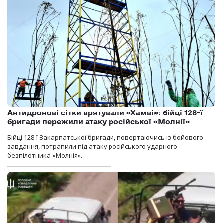
Антидронові сітки врятували «Хамві»: бійці 128-ї
бригади пережили атаку російської «Молнії»
Бійці 128-ї Закарпатської бригади, повертаючись із бойового
завдання, потрапили під атаку російського ударного
безпілотника «Молнія».