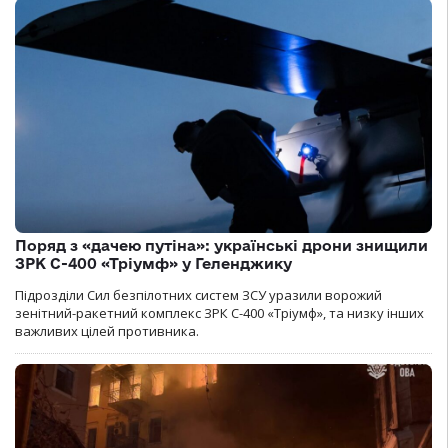
Поряд з «дачею путіна»: українські дрони знищили
ЗРК С-400 «Тріумф» у Геленджику
Підрозділи Сил безпілотних систем ЗСУ уразили ворожий
зенітний-ракетний комплекс ЗРК С-400 «Тріумф», та низку інших
важливих цілей противника.