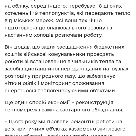
на обліку, серед іншого, перебуває 18 діючих
котелень і 19 теплопунктів, які передають тепло
від міських мереж. Усі вони технічно
підготовлені до опалювального сезону і з
настанням холодів розпочали роботу.
Він додав, що задля заощадження бюджетних
коштів військові комунальники проводять
роботи зі встановлення лічильників тепла та
засобів дистанційної передачі даних на вузлах
розподілу природного газу, що забезпечує
чіткий облік і моніторинг споживання
енергоносія теплогенеруючими об’єктами.
Ще один спосіб економії – реконструкція
тепломереж і заміна застарілого обладнання.
– Цього року ми провели ремонтні роботи на
всіх критичних об’єктах казармено-житлового
фонду області – замінили труби, насосне