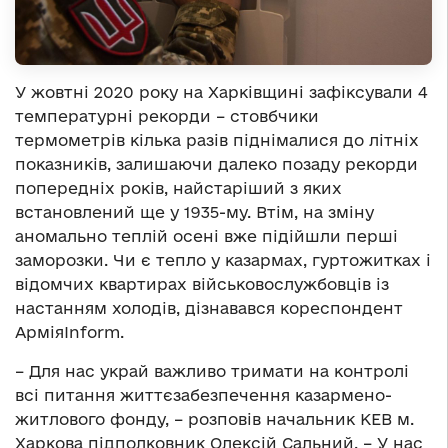
У жовтні 2020 року на Харківщині зафіксували 4
температурні рекорди – стовбчики
термометрів кілька разів піднімалися до літніх
показників, залишаючи далеко позаду рекорди
попередніх років, найстаріший з яких
встановлений ще у 1935-му. Втім, на зміну
аномально теплій осені вже підійшли перші
заморозки. Чи є тепло у казармах, гуртожитках і
відомчих квартирах військовослужбовців із
настанням холодів, дізнавався кореспондент
АрміяInform.
– Для нас украй важливо тримати на контролі
всі питання життєзабезпечення казармено-
житлового фонду, – розповів начальник КЕВ м.
Харкова підполковник Олексій Сальний. – У нас