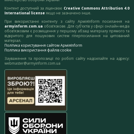
Контент доступний за ліцензією
Creative Commons Attribution 4.0
International license
якщо не зазначено інше.
При використанні контенту з сайту АрміяInform посилання на
armyinform.com.ua
обов’язкове. Для суб’єктів у сфері онлайн-медіа
обов’язковим є розміщення у першому абзаці матеріалу прямого та
відкритого для пошукових систем гіперпосилання на цитований
матеріал.
Політика користування сайтом АрміяInform
Політика використання файлів cookie
Зауваження та пропозиції по роботі сайту надсилайте на адресу:
webmaster@armyinform.com.ua