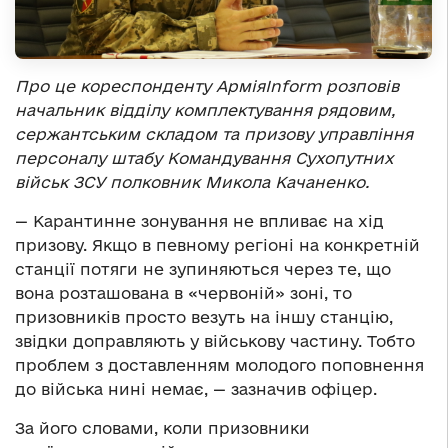
Про це кореспонденту АрміяInform розповів
начальник відділу комплектування рядовим,
сержантським складом та призову управління
персоналу штабу Командування Сухопутних
військ ЗСУ полковник Микола Качаненко.
— Карантинне зонування не впливає на хід
призову. Якщо в певному регіоні на конкретній
станції потяги не зупиняються через те, що
вона розташована в «червоній» зоні, то
призовників просто везуть на іншу станцію,
звідки доправляють у військову частину. Тобто
проблем з доставленням молодого поповнення
до війська нині немає, — зазначив офіцер.
За його словами, коли призовники