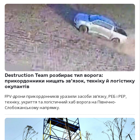
Destruction Team розбирає тил ворога:
прикордонники нищать зв’язок, техніку й логістику
окупантів
FPV-дрони прикордонників уразили засоби зв’язку, РЕБ і РЕР,
техніку, укриття та логістичний хаб ворога на Північно-
Слобожанському напрямку.