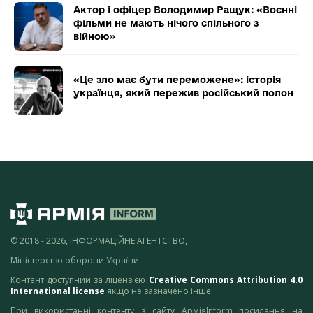
Актор і офіцер Володимир Ращук: «Воєнні
фільми не мають нічого спільного з
війною»
«Це зло має бути переможене»: історія
українця, який пережив російський полон
© 2018 - 2026, ІНФОРМАЦІЙНЕ АГЕНТСТВО,
Міністерство оборони України
Контент доступний за ліцензією
Creative Commons Attribution 4.0
International license
якщо не зазначено інше.
При використанні контенту з сайту АрміяInform посилання на