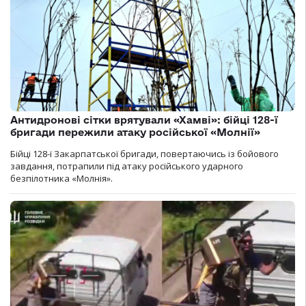
Антидронові сітки врятували «Хамві»: бійці 128-ї
бригади пережили атаку російської «Молнії»
Бійці 128-ї Закарпатської бригади, повертаючись із бойового
завдання, потрапили під атаку російського ударного
безпілотника «Молнія».