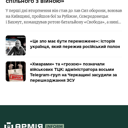
спільного з війною»
У перші дні вторгнення він став до лав Сил оборони, воював
на Київщині, пройшов бої за Рубіжне, Сєвєродонецьк
і Бахмут, командував ротою батальйону «Свобода», а нині…
«Це зло має бути переможене»: історія
українця, який пережив російський полон
«Хмарами» та «грозою» позначали
військових ТЦК: адміністратора восьми
Telegram-груп на Черкащині засудили за
перешкоджання ЗСУ