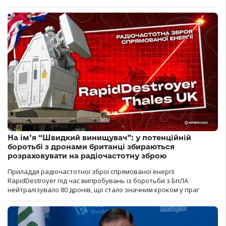
На ім’я “Швидкий винищувач”: у потенційній
боротьбі з дронами британці збираються
розраховувати на радіочастотну зброю
Приладдя радіочастотної зброї спрямованої енергії
RapidDestroyer під час випробувань із боротьби з БпЛА
нейтралізувало 80 дронів, що стало значним кроком у праг