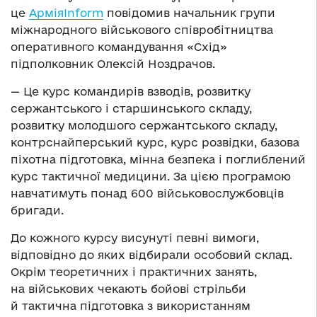
це
АрміяInform
повідомив начальник групи
міжнародного військового співробітництва
оперативного командування «Схід»
підполковник Олексій Ноздрачов.
— Це курс командирів взводів, розвитку
сержантського і старшинського складу,
розвитку молодшого сержантського складу,
контрснайперський курс, курс розвідки, базова
піхотна підготовка, мінна безпека і поглиблений
курс тактичної медицини. За цією програмою
навчатимуть понад 600 військовослужбовців
бригади.
До кожного курсу висунуті певні вимоги,
відповідно до яких відбирали особовий склад.
Окрім теоретичних і практичних занять,
на військових чекають бойові стрільби
й тактична підготовка з використанням