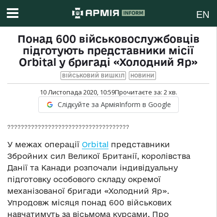
EN
Понад 600 військовослужбовців
підготують представники місії
Orbital у бригаді «Холодний Яр»
ВІЙСЬКОВИЙ ВИШКІЛ
НОВИНИ
10 Листопада 2020, 10:59
Прочитаєте за:
2
хв.
Слідкуйте за АрміяInform в Google
????????????????????????????????????
У межах операції
Orbital
представники
Збройних сил Великої Британії, королівства
Данії та Канади розпочали індивідуальну
підготовку особового складу окремої
механізованої бригади «Холодний Яр».
Упродовж місяця понад 600 військових
навчатимуть за вісьмома курсами. Про