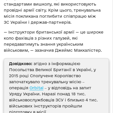
стандартами вишколу, які використовують
провідні армії світу. Крім цього, тренувальна
місія покликана поглибити співпрацю між
ЗС України і держав-партнерів.
— Інструктори британської армії — це широке
коло фахівців з різних галузей, які
передаватимуть знання українським
військовим, — зазначив Джеймс Маккалістер.
Довідково:
згідно з інформацією
Посольства Великої Британії в Україні, у
2015 році Сполучене Королівство
започаткувало тренувальну місію ‒
операція
Orbital
‒ у відповідь на запит
Уряду України. Наразі понад 18 тис.
військовослужбовців ЗСУ і близько 4 тис.
військових інструкторів пройшли
підготовку в місії.