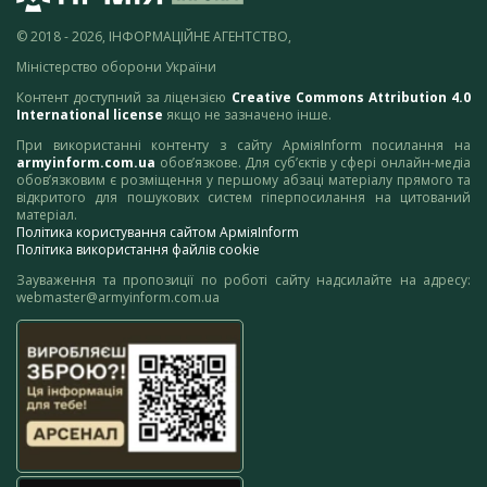
© 2018 - 2026, ІНФОРМАЦІЙНЕ АГЕНТСТВО,
Міністерство оборони України
Контент доступний за ліцензією
Creative Commons Attribution 4.0
International license
якщо не зазначено інше.
При використанні контенту з сайту АрміяInform посилання на
armyinform.com.ua
обов’язкове. Для суб’єктів у сфері онлайн-медіа
обов’язковим є розміщення у першому абзаці матеріалу прямого та
відкритого для пошукових систем гіперпосилання на цитований
матеріал.
Політика користування сайтом АрміяInform
Політика використання файлів cookie
Зауваження та пропозиції по роботі сайту надсилайте на адресу:
webmaster@armyinform.com.ua