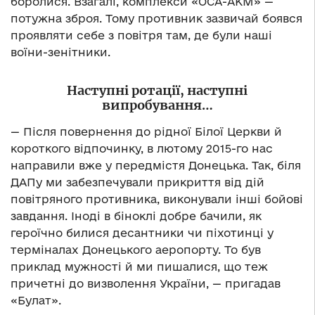
боролися. Взагалі, комплекси «ОСА-АКМ» —
потужна зброя. Тому противник зазвичай боявся
проявляти себе з повітря там, де були наші
воїни-зенітники.
Наступні ротації, наступні
випробування…
— Після повернення до рідної Білої Церкви й
короткого відпочинку, в лютому 2015-го нас
направили вже у передмістя Донецька. Так, біля
ДАПу ми забезпечували прикриття від дій
повітряного противника, виконували інші бойові
завдання. Іноді в біноклі добре бачили, як
героїчно билися десантники чи піхотинці у
терміналах Донецького аеропорту. То був
приклад мужності й ми пишалися, що теж
причетні до визволення України, — пригадав
«Булат».