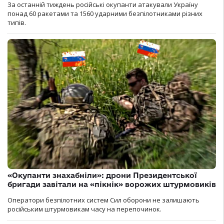
За останній тиждень російські окупанти атакували Україну
понад 60 ракетами та 1560 ударними безпілотниками різних
типів.
«Окупанти знахабніли»: дрони Президентської
бригади завітали на «пікнік» ворожих штурмовиків
Оператори безпілотних систем Сил оборони не залишають
російським штурмовикам часу на перепочинок.