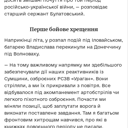
досить змішані почуття про той період
російсько-української війни, — розповідає
старший сержант Булатовський.
Перше бойове хрещення
Наприкінці літа, у розпал подій під Іловайськом,
батарею Владислава перекинули на Донеччину
під Волноваху.
— На тому важливому напрямку ми здебільшого
забезпечували дії наших реактивників із
Сумщини, озброєних РСЗВ «Ураган». Вони
стріляли, а ми їх прикривали з повітря. Все
відбувалося під акомпанемент артобстрілів чи
легкого піхотного озброєння. Почасти ми
міняли позиції, щоб заплутати ворога й
виконати поставлене завдання. Там я багатьом
фронтовим хитрощам навчився, про які в
книжках довоєнного періоду не писали.