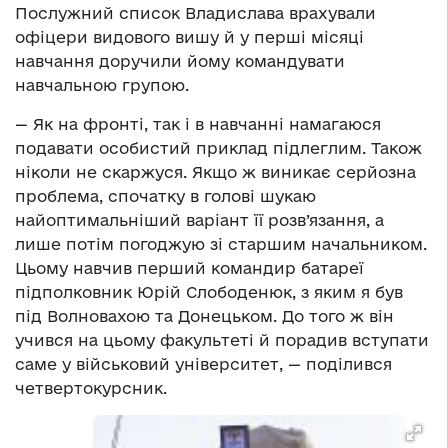
Послужний список Владислава врахували
офіцери видового вишу й у перші місяці
навчання доручили йому командувати
навчальною групою.
— Як на фронті, так і в навчанні намагаюся
подавати особистий приклад підлеглим. Також
ніколи не скаржуся. Якщо ж виникає серйозна
проблема, спочатку в голові шукаю
найоптимальніший варіант її розв’язання, а
лише потім погоджую зі старшим начальником.
Цьому навчив перший командир батареї
підполковник Юрій Слободенюк, з яким я був
під Волновахою та Донецьком. До того ж він
учився на цьому факультеті й порадив вступати
саме у військовий університет, — поділився
четвертокурсник.