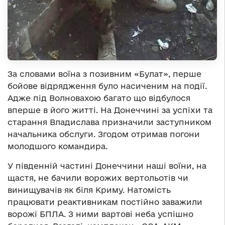
За словами воїна з позивним «Булат», перше
бойове відрядження було насиченим на події.
Адже під Волновахою багато що відбулося
вперше в його житті. На Донеччині за успіхи та
старання Владислава призначили заступником
начальника обслуги. Згодом отримав погони
молодшого командира.
У південній частині Донеччини наші воїни, на
щастя, не бачили ворожих вертольотів чи
винищувачів як біля Криму. Натомість
працювати реактивникам постійно заважили
ворожі БПЛА. З ними вартові неба успішно