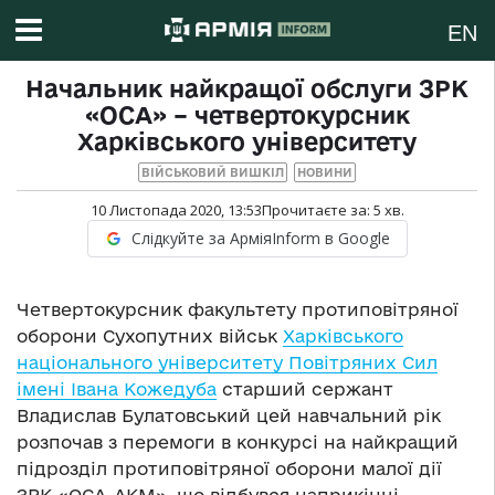
EN
Начальник найкращої обслуги ЗРК
«ОСА» – четвертокурсник
Харківського університету
ВІЙСЬКОВИЙ ВИШКІЛ
НОВИНИ
10 Листопада 2020, 13:53
Прочитаєте за:
5
хв.
Слідкуйте за АрміяInform в Google
Четвертокурсник факультету протиповітряної
оборони Сухопутних військ
Харківського
національного університету Повітряних Сил
імені Івана Кожедуба
старший сержант
Владислав Булатовський цей навчальний рік
розпочав з перемоги в конкурсі на найкращий
підрозділ протиповітряної оборони малої дії