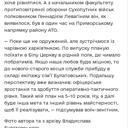
хоче рівнятися. А з начальником факультету
протиповітряної оборони Сухопутних військ
полковником Геннадієм Левагіним він, як
виявилося, був в один час на Приморському
напрямку району АТО.
— Поки ще не одружений, але зустрічаюся із
чарівною харків’янкою. По випуску планую
поїхати в Білу Церкву в рідний полк, де чимало
побратимів. Якщо наша любов буде міцною, то
до нового-старого місця служби прибуду в
складі екіпажу сім’ї Булатовських. Подальшу
перспективу вже визначив: офіцерське
зростання та здобуття оперативно-тактичного
рівня. Такий мій план на 5–10 років. Ну, а далі
буде інша мета та інший рівень майстерності,
щоб її реалізувати, — підсумував воїн-зенітник.
Фото автора та з архіву Владислава
Булатовського