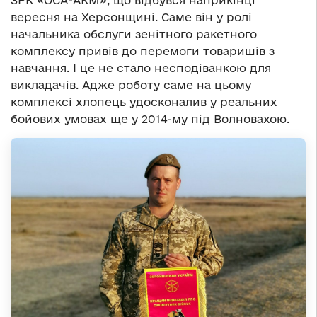
ЗРК «ОСА-АКМ», що відбувся наприкінці
вересня на Херсонщині. Саме він у ролі
начальника обслуги зенітного ракетного
комплексу привів до перемоги товаришів з
навчання. І це не стало несподіванкою для
викладачів. Адже роботу саме на цьому
комплексі хлопець удосконалив у реальних
бойових умовах ще у 2014-му під Волновахою.