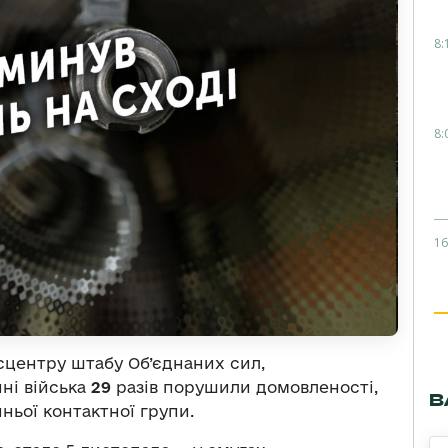
8:
8:
16
сцентру штабу Об’єднаних сил,
ні війська
29
разів порушили домовленості,
В
ньої контактної групи.