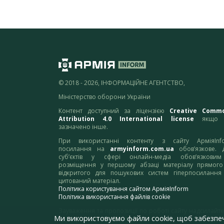
© 2018 - 2026, ІНФОРМАЦІЙНЕ АГЕНТСТВО,
Міністерство оборони України
Контент доступний за ліцензією
Creative Comm
Attribution 4.0 International license
якщо 
зазначено інше.
При використанні контенту з сайту АрміяInf
посилання на
armyinform.com.ua
обов’язкове. 
суб’єктів у сфері онлайн-медіа обов’язкови
розміщення у першому абзаці матеріалу прямого
відкритого для пошукових систем гіперпосилання
цитований матеріал.
Політика користування сайтом АрміяInform
Політика використання файлів cookie
Зауваження та пропозиції по роботі сайту надсилайте
Ми використовуємо файли cookie, щоб забезпе
адресу:
webmaster@armyinform.com.ua