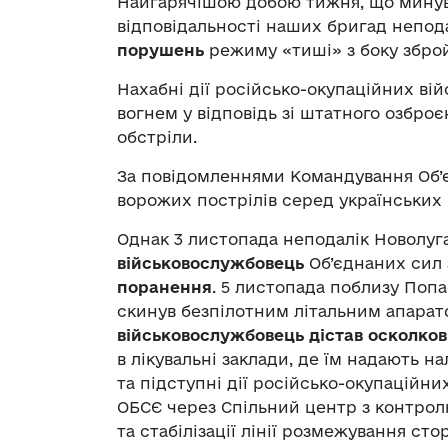
Найгарячішою добою тижня, що минув,
відповідальності наших бригад непод
порушень
режиму «тиші» з боку зброй
Нахабні дії російсько-окупаційних в
вогнем у відповідь зі штатного озбр
обстріли.
За повідомленнями Командування Об’
ворожих пострілів серед українських
Однак 3 листопада неподалік Новолуг
військовослужбовець
Об’єднаних сил 
поранення
. 5 листопада поблизу Попа
скинув безпілотним літальним апарат
військовослужбовець дістав осколков
в лікувальні заклади, де їм надають 
та підступні дії російсько-окупаційн
ОБСЄ через Спільний центр з контрол
та стабілізації лінії розмежування стор