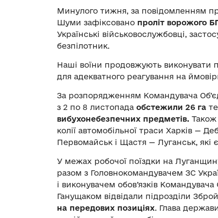
Минулого тижня, за повідомленням пр
Шуми зафіксовано
проліт ворожого 
Українські військовослужбовці, засто
безпілотник.
Наші воїни продовжують виконувати п
для адекватного реагування на ймовірн
За розпорядженням Командувача Об’єд
з 2 по 8 листопада
обстежили 26 га
те
вибухонебезпечних предметів.
Також
колії автомобільної траси Харків — Д
Первомайськ і Щастя — Луганськ, які
У межах робочої поїздки на Луганщи
разом з Головнокомандувачем ЗС Укр
і виконувачем обов’язків Командувач
Ганущаком відвідали підрозділи Збро
на передових позиціях
. Глава держав