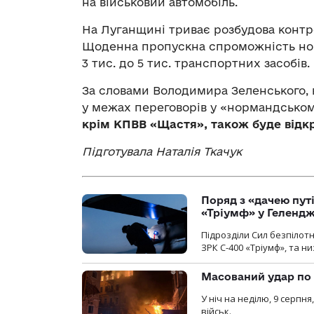
на військовий автомобіль.
На Луганщині триває розбудова конт
Щоденна пропускна спроможність ново
3 тис. до 5 тис. транспортних засобів.
За словами Володимира Зеленського, 
у межах переговорів у «нормандськом
крім КПВВ «Щастя», також буде відк
Підготувала Наталія Ткачук
Поряд з «дачею пут
«Тріумф» у Геленд
Підрозділи Сил безпілот
ЗРК С-400 «Тріумф», та н
Масований удар по 
У ніч на неділю, 9 серпн
військ.