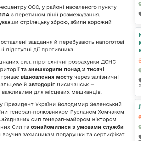
есцентру ООС, у районі населеного пункту
БПЛА
з перетином лінії розмежування.
сувавши стрілецьку зброю, збили ворожий
оставлені завдання й перебувають напоготові
і підступні дії противника.
наних сил, піротехнічні розрахунки ДСНС
риторії та
знешкодили понад 2 тисячі
 триває
відновлення мосту
через залізничні
ебальцеве й
автодоріг
Лисичанськ —
 є важливими для місцевих мешканців.
ну Президент України Володимир Зеленський
аїни генерал-полковником Русланом Хомчаком
а Об’єднаних сил генерал-майором Віктором
йних Сил та
ознайомилися з умовами служби
и вручив захисникам подарунки та сертифікат