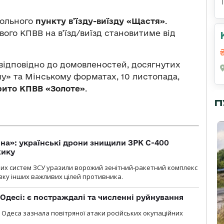
рольного
пункту в’їзду-виїзду «Щастя»
.
го КПВВ на в’їзд/виїзд становитиме від
відповідно до домовленостей, досягнутих
у» та Мінському форматах, 10 листопада,
рито КПВВ «Золоте»
.
П
іна»: українські дрони знищили ЗРК С-400
жику
них систем ЗСУ уразили ворожий зенітний-ракетний комплекс
изку інших важливих цілей противника.
Одесі: є постраждалі та численні руйнування
я, Одеса зазнала повітряної атаки російських окупаційних