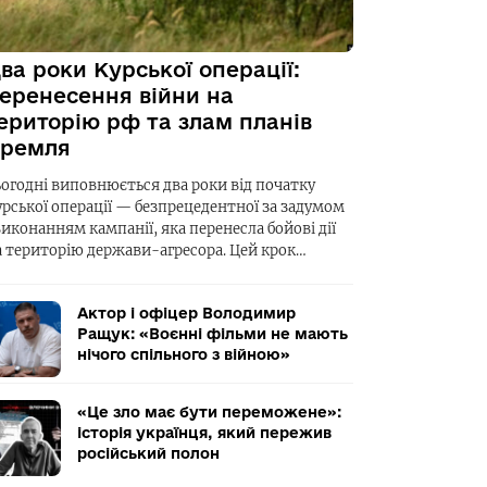
ва роки Курської операції:
еренесення війни на
ериторію рф та злам планів
ремля
ьогодні виповнюється два роки від початку
урської операції — безпрецедентної за задумом
виконанням кампанії, яка перенесла бойові дії
а територію держави-агресора. Цей крок…
Актор і офіцер Володимир
Ращук: «Воєнні фільми не мають
нічого спільного з війною»
«Це зло має бути переможене»:
історія українця, який пережив
російський полон