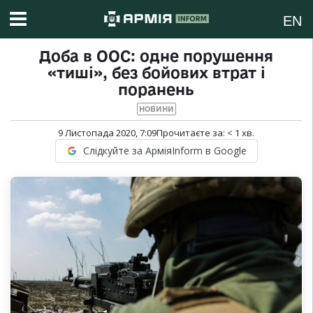
EN
Доба в ООС: одне порушення
«тиші», без бойових втрат і
поранень
НОВИНИ
9 Листопада 2020, 7:09
Прочитаєте за:
< 1
хв.
Слідкуйте за АрміяInform в Google