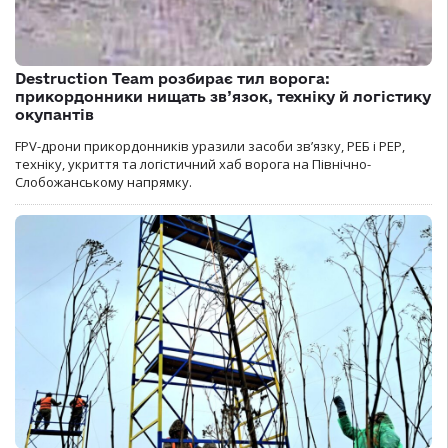
Destruction Team розбирає тил ворога:
прикордонники нищать зв’язок, техніку й логістику
окупантів
FPV-дрони прикордонників уразили засоби зв’язку, РЕБ і РЕР,
техніку, укриття та логістичний хаб ворога на Північно-
Слобожанському напрямку.