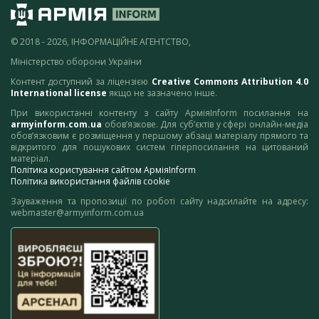
© 2018 - 2026, ІНФОРМАЦІЙНЕ АГЕНТСТВО,
Міністерство оборони України
Контент доступний за ліцензією
Creative Commons Attribution 4.0
International license
якщо не зазначено інше.
При використанні контенту з сайту АрміяInform посилання на
armyinform.com.ua
обов’язкове. Для суб’єктів у сфері онлайн-медіа
обов’язковим є розміщення у першому абзаці матеріалу прямого та
відкритого для пошукових систем гіперпосилання на цитований
матеріал.
Політика користування сайтом АрміяInform
Політика використання файлів cookie
Зауваження та пропозиції по роботі сайту надсилайте на адресу:
webmaster@armyinform.com.ua