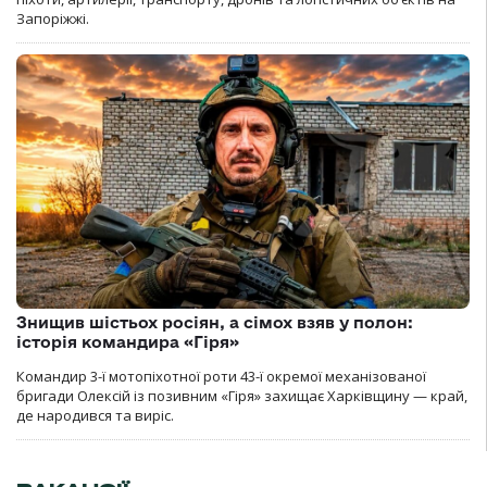
Запоріжжі.
Знищив шістьох росіян, а сімох взяв у полон:
історія командира «Гіря»
Командир 3-ї мотопіхотної роти 43-ї окремої механізованої
бригади Олексій із позивним «Гіря» захищає Харківщину — край,
де народився та виріс.