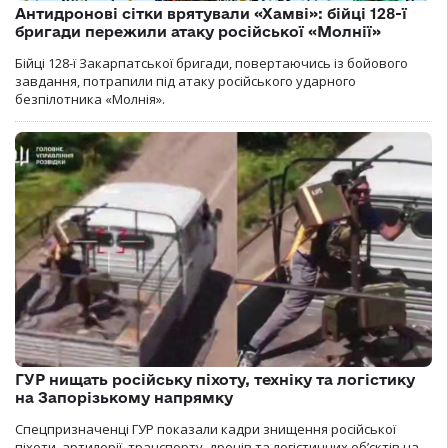
Антидронові сітки врятували «Хамві»: бійці 128-ї
бригади пережили атаку російської «Молнії»
Бійці 128-ї Закарпатської бригади, повертаючись із бойового
завдання, потрапили під атаку російського ударного
безпілотника «Молнія».
ГУР нищать російську піхоту, техніку та логістику
на Запорізькому напрямку
Спецпризначенці ГУР показали кадри знищення російської
піхоти, артилерії, транспорту, дронів та логістичних об’єктів на