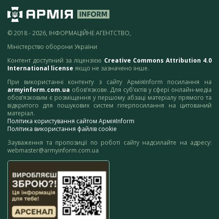
© 2018 - 2026, ІНФОРМАЦІЙНЕ АГЕНТСТВО,
Міністерство оборони України
Контент доступний за ліцензією
Creative Commons Attribution 4.0
International license
якщо не зазначено інше.
При використанні контенту з сайту АрміяInform посилання на
armyinform.com.ua
обов’язкове. Для суб’єктів у сфері онлайн-медіа
обов’язковим є розміщення у першому абзаці матеріалу прямого та
відкритого для пошукових систем гіперпосилання на цитований
матеріал.
Політика користування сайтом АрміяInform
Політика використання файлів cookie
Зауваження та пропозиції по роботі сайту надсилайте на адресу:
webmaster@armyinform.com.ua