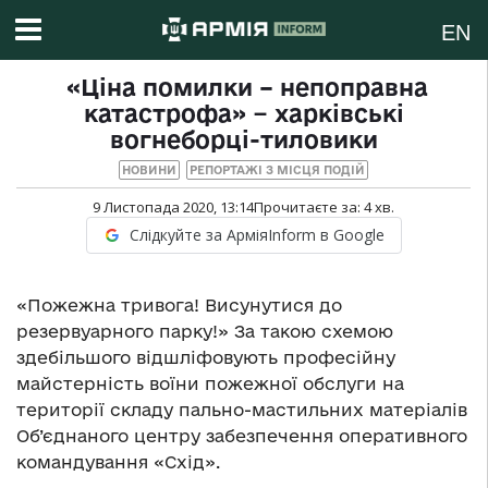
EN
«Ціна помилки – непоправна
катастрофа» − харківські
вогнеборці-тиловики
НОВИНИ
РЕПОРТАЖІ З МІСЦЯ ПОДІЙ
9 Листопада 2020, 13:14
Прочитаєте за:
4
хв.
Слідкуйте за АрміяInform в Google
«Пожежна тривога! Висунутися до
резервуарного парку!» За такою схемою
здебільшого відшліфовують професійну
майстерність воїни пожежної обслуги на
території складу пально-мастильних матеріалів
Об’єднаного центру забезпечення оперативного
командування «Схід».