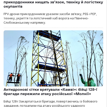
прикордонники нищать зв’язок, техніку й логістику
окупантів
FPV-дрони прикордонників уразили засоби зв’язку, РЕБ і РЕР,
техніку, укриття та логістичний хаб ворога на Північно-
Слобожанському напрямку.
Антидронові сітки врятували «Хамві»: бійці 128-ї
бригади пережили атаку російської «Молнії»
Бійці 128-ї Закарпатської бригади, повертаючись із бойового
завдання, потрапили під атаку російського ударного