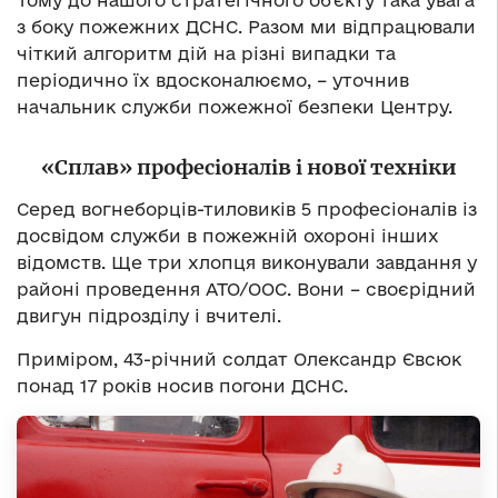
Тому до нашого стратегічного об’єкту така увага
з боку пожежних ДСНС. Разом ми відпрацювали
чіткий алгоритм дій на різні випадки та
періодично їх вдосконалюємо, – уточнив
начальник служби пожежної безпеки Центру.
«Сплав» професіоналів і нової техніки
Серед вогнеборців-тиловиків 5 професіоналів із
досвідом служби в пожежній охороні інших
відомств. Ще три хлопця виконували завдання у
районі проведення АТО/ООС. Вони – своєрідний
двигун підрозділу і вчителі.
Приміром, 43-річний солдат Олександр Євсюк
понад 17 років носив погони ДСНС.