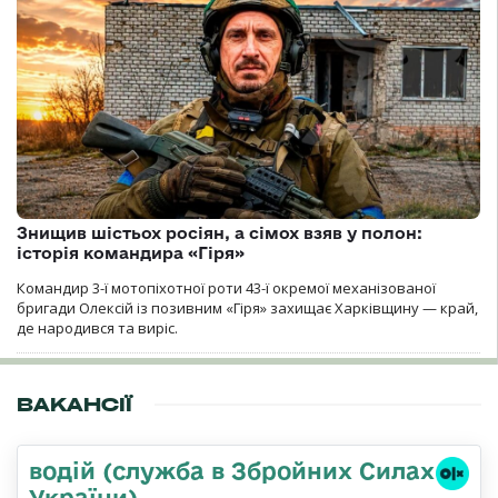
Знищив шістьох росіян, а сімох взяв у полон:
історія командира «Гіря»
Командир 3-ї мотопіхотної роти 43-ї окремої механізованої
бригади Олексій із позивним «Гіря» захищає Харківщину — край,
де народився та виріс.
ВАКАНСІЇ
водій (служба в Збройних Силах
України)