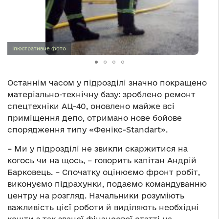
Ілюстративне фото
Останнім часом у підрозділі значно покращено
матеріально-технічну базу: зроблено ремонт
спецтехніки АЦ-40, оновлено майже всі
приміщення депо, отримано нове бойове
спорядження типу «Фенікс-Standart».
– Ми у підрозділі не звикли скаржитися на
когось чи на щось, – говорить капітан Андрій
Барковець. – Спочатку оцінюємо фронт робіт,
виконуємо підрахунки, подаємо командуванню
центру на розгляд. Начальники розуміють
важливість цієї роботи й виділяють необхідні
кошти з так званої фінансової статті на