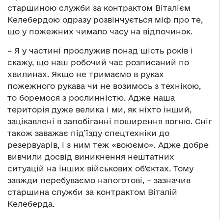
старшиною служби за контрактом Віталієм
Келебердою одразу розвінчується міф про те,
що у пожежних чимало часу на відпочинок.
– Я у частині прослужив понад шість років і
скажу, що наш робочий час розписаний по
хвилинах. Якщо не тримаємо в руках
пожежного рукава чи не возимось з технікою,
то боремося з рослинністю. Адже наша
територія дуже велика і ми, як ніхто інший,
зацікавлені в запобіганні поширення вогню. Сніг
також заважає під’їзду спецтехніки до
резервуарів, і з ним теж «воюємо». Адже добре
вивчили досвід виникнення нештатних
ситуацій на інших військових об’єктах. Тому
завжди перебуваємо напоготові, – зазначив
старшина служби за контрактом Віталій
Келеберда.