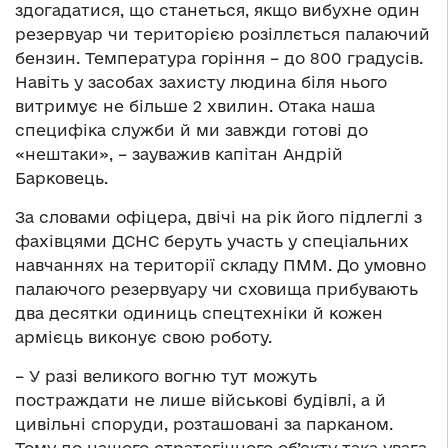
здогадатися, що станеться, якщо вибухне один
резервуар чи територією розіллється палаючий
бензин. Температура горіння – до 800 градусів.
Навіть у засобах захисту людина біля нього
витримує не більше 2 хвилин. Отака наша
специфіка служби й ми завжди готові до
«нештаки», – зауважив капітан Андрій
Барковець.
За словами офіцера, двічі на рік його підлеглі з
фахівцями ДСНС беруть участь у спеціальних
навчаннях на території складу ПММ. До умовно
палаючого резервуару чи сховища прибувають
два десятки одиниць спецтехніки й кожен
армієць виконує свою роботу.
– У разі великого вогню тут можуть
постраждати не лише військові будівлі, а й
цивільні споруди, розташовані за парканом.