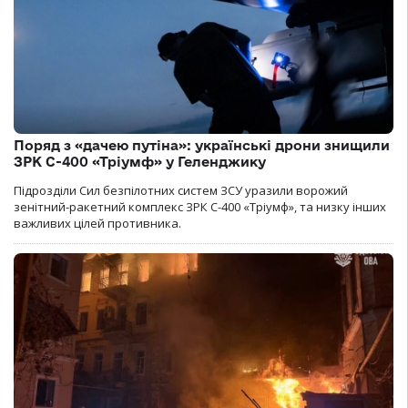
Поряд з «дачею путіна»: українські дрони знищили
ЗРК С-400 «Тріумф» у Геленджику
Підрозділи Сил безпілотних систем ЗСУ уразили ворожий
зенітний-ракетний комплекс ЗРК С-400 «Тріумф», та низку інших
важливих цілей противника.