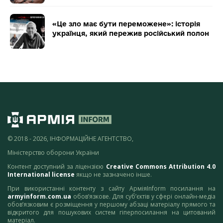
«Це зло має бути переможене»: історія
українця, який пережив російський полон
© 2018 - 2026, ІНФОРМАЦІЙНЕ АГЕНТСТВО,
Міністерство оборони України
Контент доступний за ліцензією
Creative Commons Attribution 4.0
International license
якщо не зазначено інше.
При використанні контенту з сайту АрміяInform посилання на
armyinform.com.ua
обов’язкове. Для суб’єктів у сфері онлайн-медіа
обов’язковим є розміщення у першому абзаці матеріалу прямого та
відкритого для пошукових систем гіперпосилання на цитований
матеріал.