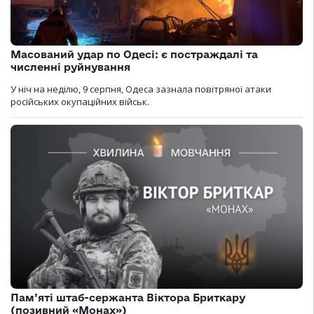
Масований удар по Одесі: є постраждалі та
численні руйнування
У ніч на неділю, 9 серпня, Одеса зазнала повітряної атаки
російських окупаційних військ.
Пам’яті штаб-сержанта Віктора Бриткару
(позивний «Монах»)