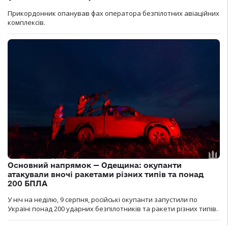
Прикордонник опанував фах оператора безпілотних авіаційних
комплексів.
Основний напрямок — Одещина: окупанти
атакували вночі ракетами різних типів та понад
200 БПЛА
У ніч на неділю, 9 серпня, російські окупанти запустили по
Україні понад 200 ударних безпілотників та ракети різних типів.