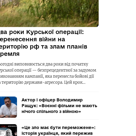
ва роки Курської операції:
еренесення війни на
ериторію рф та злам планів
ремля
ьогодні виповнюється два роки від початку
урської операції — безпрецедентної за задумом
виконанням кампанії, яка перенесла бойові дії
а територію держави-агресора. Цей крок…
Актор і офіцер Володимир
Ращук: «Воєнні фільми не мають
нічого спільного з війною»
«Це зло має бути переможене»:
історія українця, який пережив