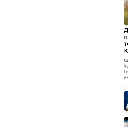
Д
п
т
К
С
К
і 
н