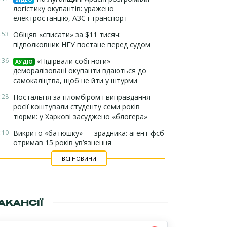
логістику окупантів: уражено
електростанцію, АЗС і транспорт
:53
Обіцяв «списати» за $11 тисяч:
підполковник НГУ постане перед судом
:36
«Підірвали собі ноги» —
АУДІО
деморалізовані окупанти вдаються до
самокаліцтва, щоб не йти у штурми
:28
Ностальгія за пломбіром і виправдання
росії коштували студенту семи років
тюрми: у Харкові засуджено «блогера»
:10
Викрито «батюшку» — зрадника: агент фсб
отримав 15 років ув’язнення
ВСІ НОВИНИ
АКАНСІЇ