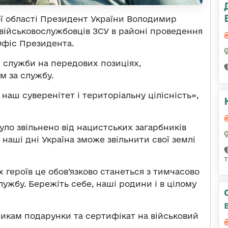
ої області Президент України Володимир
 військовослужбовців ЗCУ в районі проведення
фіс Президента.
 служби на передових позиціях,
їм за службу.
наш суверенітет і територіальну цілісність»,
уло звільнено від нацистських загарбників
в наші дні Україна зможе звільнити свої землі
 героїв це обов’язково станеться з тимчасово
ужбу. Бережіть себе, наші родини і в цілому
икам подарунки та сертифікат на військовий