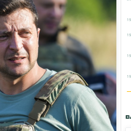
19
19
19
19
В