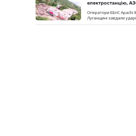
електростанцію, АЗ
Оператори ББпС Apachi 8
Луганщині завдали ударів