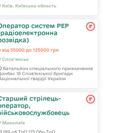
Київ, Київська область
Оператор систем РЕР
(радіоелектронна
розвідка)
від 55000 до 125000 грн
Слов'янськ
Батальйон спеціального призначення
Донбас 18 Слов'янської бригади
Національної гвардії України
Старший стрілець-
оператор,
військовослужбовець
Миколаїв
189 об ТрО 123 Обр ТрО