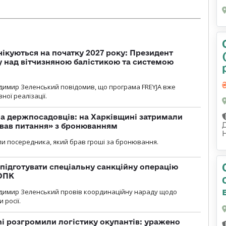
чікуються на початку 2027 року: Президент
у над вітчизняною балістикою та системою
димир Зеленський повідомив, що програма FREYJA вже
ної реалізації.
а держпосадовців: на Харківщині затримали
ував питання» з бронюванням
и посередника, який брав гроші за бронювання.
підготувати спеціальну санкційну операцію
 ОПК
димир Зеленський провів координаційну нараду щодо
 росії.
i розгромили логістику окупантів: уражено