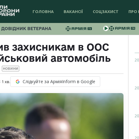
ГОЛОВНА
ВАКАНСІЇ
СОЦЗАХИСТ
ПРО 
ДОВІДНИК ВЕТЕРАНА
ив захисникам в ООС
ійськовий автомобіль
20
НОВИНИ
Слідкуйте за АрміяInform в Google
 1
хв.
20
20
20