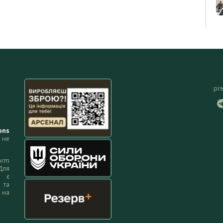
pr
ons
не
orm
Для
м є
 та
 на