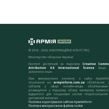
© 2018 - 2026, ІНФОРМАЦІЙНЕ АГЕНТСТВО,
Міністерство оборони України
Контент доступний за ліцензією
Creative Comm
Attribution 4.0 International license
якщо 
зазначено інше.
При використанні контенту з сайту АрміяInf
посилання на
armyinform.com.ua
обов’язкове. 
суб’єктів у сфері онлайн-медіа обов’язкови
розміщення у першому абзаці матеріалу прямого
відкритого для пошукових систем гіперпосилання
цитований матеріал.
Політика користування сайтом АрміяInform
Політика використання файлів cookie