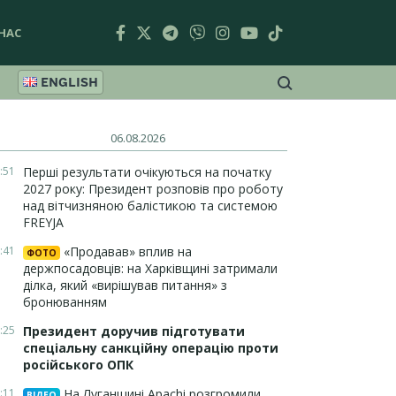
НАС
ENGLISH
06.08.2026
:51
Перші результати очікуються на початку
2027 року: Президент розповів про роботу
над вітчизняною балістикою та системою
FREYJA
:41
«Продавав» вплив на
ФОТО
держпосадовців: на Харківщині затримали
ділка, який «вирішував питання» з
бронюванням
:25
Президент доручив підготувати
спеціальну санкційну операцію проти
російського ОПК
:11
На Луганщині Apachi розгромили
ВІДЕО