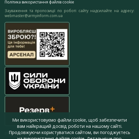
Політика використання файлів cookie
Зауваження та пропозиції по роботі сайту надсилайте на адресу:
webmaster@armyinform.com.ua
Ми використовуємо файли cookie, щоб забезпечити
вам найкращий досвід роботи на нашому сайті.
Продовжуючи користуватися сайтом, ви погоджуєтесь
press@armyinform.com.ua
на використання файлів cookie. Детальніше про