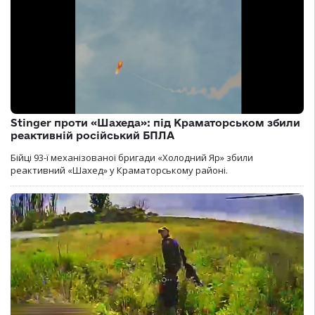
Stinger проти «Шахеда»: під Краматорськом збили
реактивній російський БПЛА
Бійці 93-ї механізованої бригади «Холодний Яр» збили
реактивний «Шахед» у Краматорському районі.