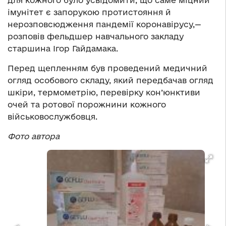
для кожного було усвідомити, що саме міцний
імунітет є запорукою протистояння й
нерозповсюдження пандемії коронавірусу,—
розповів фельдшер навчального закладу
старшина Ігор Гайдамака.
Перед щепленням був проведений медичний
огляд особового складу, який передбачав огляд
шкіри, термометрію, перевірку кон’юнктиви
очей та ротової порожнини кожного
військовослужбовця.
Фото автора