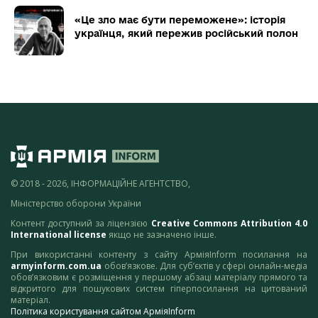
«Це зло має бути переможене»: історія
українця, який пережив російський полон
© 2018 - 2026, ІНФОРМАЦІЙНЕ АГЕНТСТВО,
Міністерство оборони України
Контент доступний за ліцензією
Creative Commons Attribution 4.0
International license
якщо не зазначено інше.
При використанні контенту з сайту АрміяInform посилання на
armyinform.com.ua
обов’язкове. Для суб’єктів у сфері онлайн-медіа
обов’язковим є розміщення у першому абзаці матеріалу прямого та
відкритого для пошукових систем гіперпосилання на цитований
матеріал.
Політика користування сайтом АрміяInform