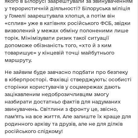
якого в Білорусі заарештували за звинуваченням
у терористичній діяльності? Білоруська міліція
у Гомелі заарештувала хлопця, а потім він
«сплив» уже в катівнях російського ФСБ, звідки
визволений у межах обміну полоненими лише
торік. Мінімізувати ризик такої ситуації
допоможе обізнаність того, «хто й з ким
товаришує» у кінцевій точці майбутнього
маршруту.
Не зайвим буде завчасно подбати про безпеку
в кіберпросторі. Фахівці стверджують: особисті
сторінки користувачів у соцмережах дають
зацікавленим недоброзичливцям змогу
назбирати достатньо фактів для надуманих
звинувачень. Світлини з фронту це, звісно,
пам’ять на все життя. Але залиште їх краще для
родинного архіву та друзів, але не для ділків
російського слідкому!