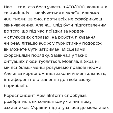
Нас — тих, хто брав участь в АТО/ООС, колишніх
та нинішніх — налічується в Україні близько
400 тисяч! Звісно, проти всіх не сфабрикуєш
звинувачення. Але ж… Слід бути підготовленим
до того, що під час поїздки за кордон
у службових справах, на роботу, лікування
чи реабілітацію або ж у туристичну подорож
ви можете бути затримані місцевими
охоронцями порядку. Зазвичай у таких
ситуаціях люди губляться. Мовляв, в Україні
ми всі більш-менш розуміємо правові норми.
Але ж за кордоном інші закони й ментальність,
індиферентне ставлення до твоїх заслуг
і привілеїв.
Кореспондент АрміяInform спробував
розібратися, як колишньому чи чинному
захисникові України підготуватися до можливих