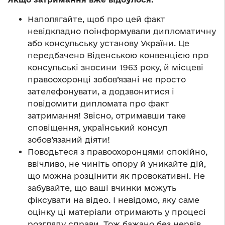
Наполягайте, щоб про цей факт
невідкладно поінформували дипломатичну
або консульську установу України. Це
передбачено Віденською конвенцією про
консульські зносини 1963 року, й місцеві
правоохоронці зобов’язані не просто
зателефонувати, а додзвонитися і
повідомити дипломата про факт
затримання! Звісно, отримавши таке
сповіщення, український консул
зобов’язаний діяти!
Поводьтеся з правоохоронцями спокійно,
ввічливо, не чиніть опору й уникайте дій,
що можна розцінити як провокативні. Не
забувайте, що ваші вчинки можуть
фіксувати на відео. І невідомо, яку саме
оцінку ці матеріали отримають у процесі
розгляду справи. Тож бажано без нервів,