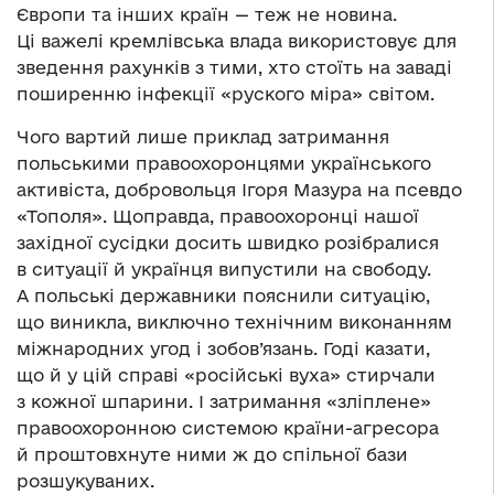
Європи та інших країн — теж не новина.
Ці важелі кремлівська влада використовує для
зведення рахунків з тими, хто стоїть на заваді
поширенню інфекції «руского міра» світом.
Чого вартий лише приклад затримання
польськими правоохоронцями українського
активіста, добровольця Ігоря Мазура на псевдо
«Тополя». Щоправда, правоохоронці нашої
західної сусідки досить швидко розібралися
в ситуації й українця випустили на свободу.
А польські державники пояснили ситуацію,
що виникла, виключно технічним виконанням
міжнародних угод і зобов’язань. Годі казати,
що й у цій справі «російські вуха» стирчали
з кожної шпарини. І затримання «зліплене»
правоохоронною системою країни-агресора
й проштовхнуте ними ж до спільної бази
розшукуваних.