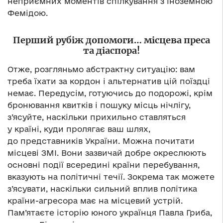
неприємних моментів спілкування з іноземною
Фемідою.
Перший рубіж допомоги… місцева преса
та діаспора!
Отже, розгляньмо абстрактну ситуацію: вам
треба їхати за кордон і альтернатив цій поїздці
немає. Передусім, готуючись до подорожі, крім
бронювання квитків і пошуку місць нічлігу,
з’ясуйте, наскільки прихильно ставляться
у країні, куди пролягає ваш шлях,
до представників України. Можна почитати
місцеві ЗМІ. Вони зазвичай добре окреслюють
основні події всередині країни перебування,
вказують на політичні течії. Зокрема так можете
з’ясувати, наскільки сильний вплив політика
країни-агресора має на місцевий устрій.
Пам’ятаєте історію юного українця Павла Гриба,