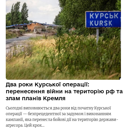
Два роки Курської операції:
перенесення війни на територію рф та
злам планів Кремля
Сьогодні виповнюється два роки від початку Курської
операції — безпрецедентної за задумом і виконанням
кампанії, яка перенесла бойові дії на територію держави-
агресора. Цей крок…