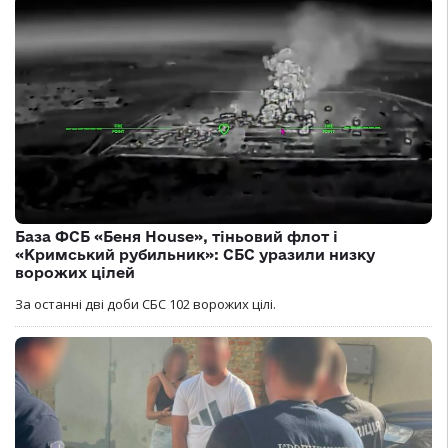
База ФСБ «Беня House», тіньовий флот і
«Кримський рубильник»: СБС уразили низку
ворожих цілей
За останні дві доби СБС 102 ворожих цілі.