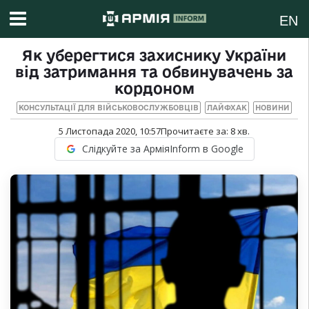
EN
Як уберегтися захиснику України
від затримання та обвинувачень за
кордоном
КОНСУЛЬТАЦІЇ ДЛЯ ВІЙСЬКОВОСЛУЖБОВЦІВ
ЛАЙФХАК
НОВИНИ
5 Листопада 2020, 10:57
Прочитаєте за:
8
хв.
Слідкуйте за АрміяInform в Google