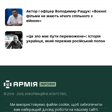
Актор і офіцер Володимир Ращук: «Воєнні
фільми не мають нічого спільного з
війною»
«Це зло має бути переможене»: історія
українця, який пережив російський полон
© 2018 - 2026, ІНФОРМАЦІЙНЕ АГЕНТСТВО,
Міністерство оборони України
Ми використовуємо файли cookie, щоб забезпечити
Контент доступний за ліцензією
Creative Commons Attribution 4.0
вам найкращий досвід роботи на нашому сайті.
International license
якщо не зазначено інше.