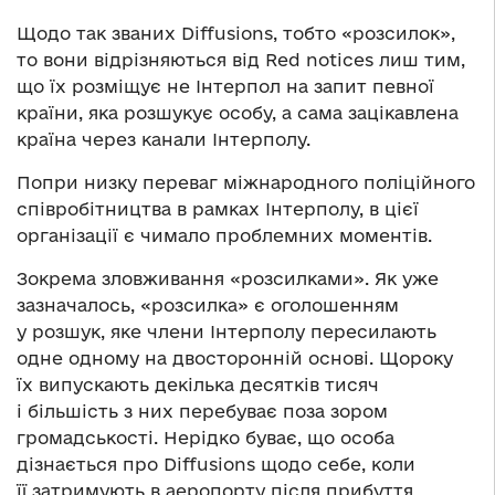
Щодо так званих Diffusions, тобто «розсилок»,
то вони відрізняються від Red notices лиш тим,
що їх розміщує не Інтерпол на запит певної
країни, яка розшукує особу, а сама зацікавлена
країна через канали Інтерполу.
Попри низку переваг міжнародного поліційного
співробітництва в рамках Інтерполу, в цієї
організації є чимало проблемних моментів.
Зокрема зловживання «розсилками». Як уже
зазначалось, «розсилка» є оголошенням
у розшук, яке члени Інтерполу пересилають
одне одному на двосторонній основі. Щороку
їх випускають декілька десятків тисяч
і більшість з них перебуває поза зором
громадськості. Нерідко буває, що особа
дізнається про Diffusions щодо себе, коли
її затримують в аеропорту після прибуття