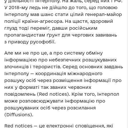
у діяльності Інтерполу. На жаль, серед них і РФ.
У 2018-му ледь не дійшло до того, що головою
Інтерполу мав шанс стати цілий генерал-майор
поліції країни-агресора. На щастя, здоровий
глузд тоді переміг, давши російським
пропагандистам ґрунт для чергових завивань
з приводу русофобії.
Але ми не про це, а про систему обміну
інформацією про небезпечних розшукуваних
злочинців і терористів. Серед основних завдань
Інтерполу — координація міжнародного
розшуку осіб через розміщення інформації про
них у форматі так званих червоних
повідомлень (Red notices). Крім того, Інтерпол
може розповсюджувати інформацію про
розшукуваних осіб через розсилання
(Diffusions).
Red notices — це електронні сповіщення, які