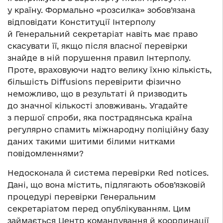
у країну. Формально «розсилка» зобов’язана
відповідати Конституції Інтерполу
й Генеральний секретаріат навіть має право
скасувати її, якщо після власної перевірки
знайде в ній порушення правил Інтерполу.
Проте, враховуючи надто велику їхню кількість,
більшість Diffusions перевірити фізично
неможливо, що в результаті й призводить
до значної кількості зловживань. Угадайте
з першої спроби, яка пострадянська країна
регулярно спамить міжнародну поліційну базу
даних такими шитими білими нитками
повідомленнями?
Недосконала й система перевірки Red notices.
Дані, що вона містить, підлягають обов’язковій
процедурі перевірки Генеральним
секретаріатом перед опублікуванням. Цим
займається Центр командування й координації