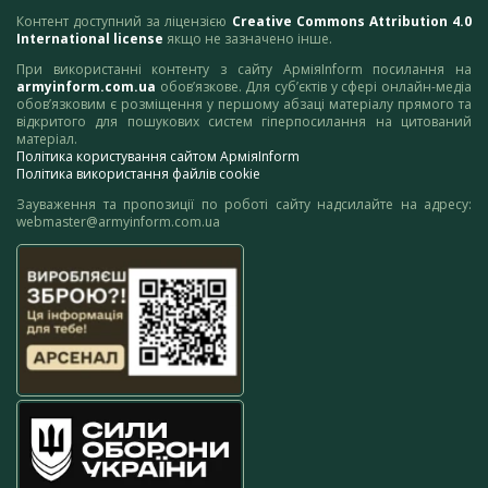
Контент доступний за ліцензією
Creative Commons Attribution 4.0
International license
якщо не зазначено інше.
При використанні контенту з сайту АрміяInform посилання на
armyinform.com.ua
обов’язкове. Для суб’єктів у сфері онлайн-медіа
обов’язковим є розміщення у першому абзаці матеріалу прямого та
відкритого для пошукових систем гіперпосилання на цитований
матеріал.
Політика користування сайтом АрміяInform
Політика використання файлів cookie
Зауваження та пропозиції по роботі сайту надсилайте на адресу:
webmaster@armyinform.com.ua