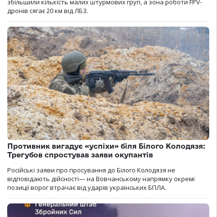
збільшили кількість малих штурмових груп, а зона роботи FPV-
дронів сягає 20 км від ЛБЗ.
Противник вигадує «успіхи» біля Білого Колодязя:
Трегубов спростував заяви окупантів
Російські заяви про просування до Білого Колодязя не
відповідають дійсності— на Вовчанському напрямку окремі
позиції ворог втрачає від ударів українських БПЛА.