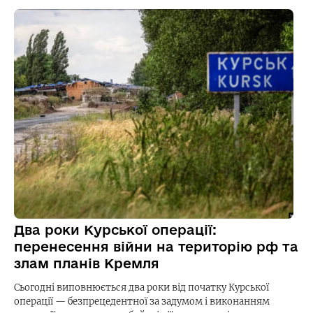
Два роки Курської операції:
перенесення війни на територію рф та
злам планів Кремля
Сьогодні виповнюється два роки від початку Курської
операції — безпрецедентної за задумом і виконанням