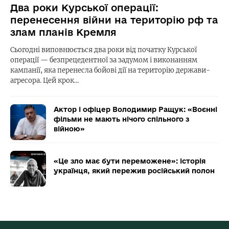
Два роки Курської операції:
перенесення війни на територію рф та
злам планів Кремля
Сьогодні виповнюється два роки від початку Курської
операції — безпрецедентної за задумом і виконанням
кампанії, яка перенесла бойові дії на територію держави-
агресора. Цей крок…
Актор і офіцер Володимир Ращук: «Воєнні
фільми не мають нічого спільного з
війною»
«Це зло має бути переможене»: історія
українця, який пережив російський полон