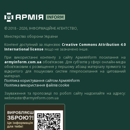
© 2018 - 2026, ІНФОРМАЦІЙНЕ АГЕНТСТВО,
Міністерство оборони України
Контент доступний за ліцензією
Creative Commons Attribution 4.0
International license
якщо не зазначено інше.
При використанні контенту з сайту АрміяInform посилання на
armyinform.com.ua
обов’язкове. Для суб’єктів у сфері онлайн-медіа
обов’язковим є розміщення у першому абзаці матеріалу прямого та
відкритого для пошукових систем гіперпосилання на цитований
матеріал.
Політика користування сайтом АрміяInform
Політика використання файлів cookie
Зауваження та пропозиції по роботі сайту надсилайте на адресу:
webmaster@armyinform.com.ua