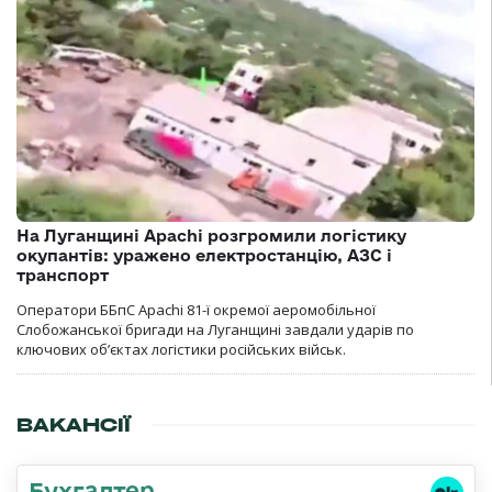
На Луганщині Apachi розгромили логістику
окупантів: уражено електростанцію, АЗС і
транспорт
Оператори ББпС Apachi 81-ї окремої аеромобільної
Слобожанської бригади на Луганщині завдали ударів по
ключових об’єктах логістики російських військ.
ВАКАНСІЇ
Бухгалтер,