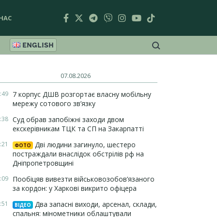
НАС
ENGLISH
07.08.2026
:49
7 корпус ДШВ розгортає власну мобільну
мережу сотового зв’язку
:38
Суд обрав запобіжні заходи двом
екскерівникам ТЦК та СП на Закарпатті
:21
Дві людини загинуло, шестеро
ФОТО
постраждали внаслідок обстрілів рф на
Дніпропетровщині
:09
Пообіцяв вивезти військовозобов’язаного
за кордон: у Харкові викрито офіцера
:51
Два запасні виходи, арсенал, склади,
ВІДЕО
спальня: мінометники облаштували