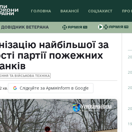
ГОЛОВНА
ВАКАНСІЇ
СОЦЗАХИСТ
ПРО 
ДОВІДНИК ВЕТЕРАНА
ізацію найбільшої за
сті партії пожежних
20
анків
20
ЄННЯ ТА ВІЙСЬКОВА ТЕХНІКА
20
Слідкуйте за АрміяInform в Google
2
хв.
20
19