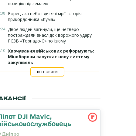
позицію під землею
:38
Борець за небо і дитячі мрії: історія
прикордонника «Кума»
:24
Двоє людей загинули, ще четверо
постраждали внаслідок ворожого удару
РСЗВ «Торнадо-С» по Ізюму
:10
Харчування військових реформують:
Міноборони запускає нову систему
закупівель
ВСІ НОВИНИ
АКАНСІЇ
Пілот DJI Mavic,
військовослужбовець
Дніпро