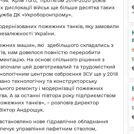
54. Крім того, протягом 2019-2020 років
х дислокації військ ще більше десятка таких
ужба ДК «Укроборонпрому».
модернізованих пожежних танків, яку замовили
незалежності України.
ежних машин, які здебільшого складались з
ів, нам довелося повністю переробити
ментацію. На основі спільного рішення з
зпочали цей довготривалий та трудомісткий
нологічним центром озброєння ЗСУ ще у 2018
вано технологічну та конструкторську
ьного ремонту і модернізації пожежних
а. А за останні півтора року підприємством
пожежних танків», – розповів директор
Віктор Андрощук.
встановлено нове гідравлічне обладнання
зпечує управління лафетним стволом,