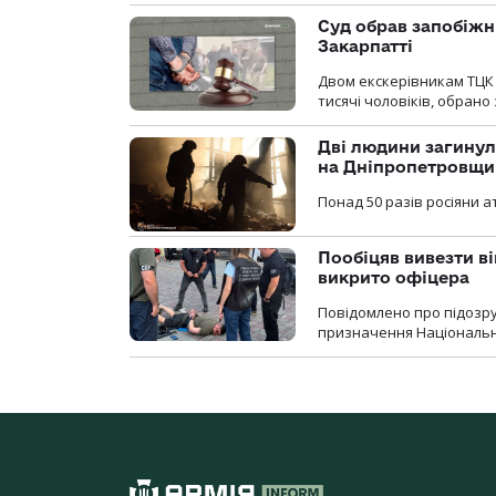
Суд обрав запобіжн
Закарпатті
Двом екскерівникам ТЦК 
тисячі чоловіків, обрано
Дві людини загинул
на Дніпропетровщи
Понад 50 разів росіяни 
Пообіцяв вивезти ві
викрито офіцера
Повідомлено про підозр
призначення Національної 