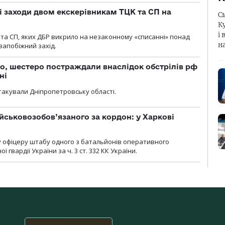
і заходи двом екскерівникам ТЦК та СП на
С
К
і 
та СП, яких ДБР викрило на незаконному «списанні» понад
н
 запобіжний захід.
о, шестеро постраждали внаслідок обстрілів рф
ні
атакували Дніпропетровську області.
йськовозобов’язаного за кордон: у Харкові
у офіцеру штабу одного з батальйонів оперативного
гвардії України за ч. 3 ст. 332 КК України.