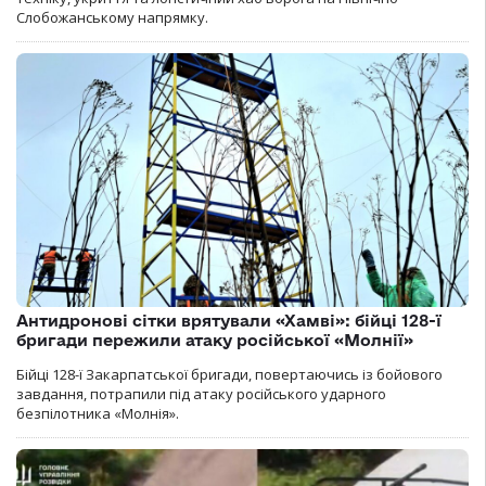
Слобожанському напрямку.
Антидронові сітки врятували «Хамві»: бійці 128-ї
бригади пережили атаку російської «Молнії»
Бійці 128-ї Закарпатської бригади, повертаючись із бойового
завдання, потрапили під атаку російського ударного
безпілотника «Молнія».