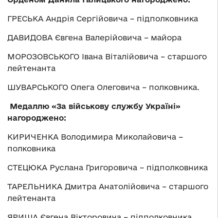
ГРЕСЬКА Андрія Сергійовича – підполковника
ДАВИДОВА Євгена Валерійовича – майора
МОРОЗОВСЬКОГО Івана Віталійовича – старшого
лейтенанта
ШУВАРСЬКОГО Олега Олеговича – полковника.
М
едаллю
«
За військову службу Україні
»
н
агород
жено:
КИРИЧЕНКА Володимира Миколайовича –
полковника
СТЕЦЮКА Руслана Григоровича – підполковника
ТАРЕЛЬНИКА Дмитра Анатолійовича – старшого
лейтенанта
ЯРИША Євгена Вікторовича – підполковника.