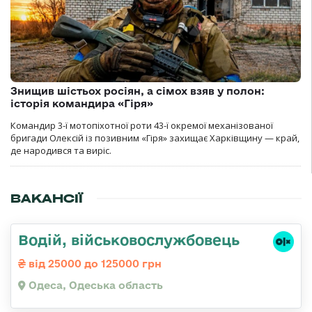
Знищив шістьох росіян, а сімох взяв у полон:
історія командира «Гіря»
Командир 3-ї мотопіхотної роти 43-ї окремої механізованої
бригади Олексій із позивним «Гіря» захищає Харківщину — край,
де народився та виріс.
ВАКАНСІЇ
Водій, військовослужбовець
від 25000 до 125000 грн
Одеса, Одеська область