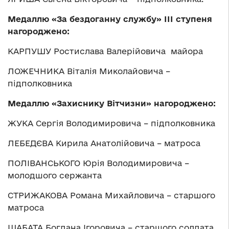
М
едаллю
«
За бездоганну службу
»
ІІІ ступеня
н
агород
жено:
КАРПУШУ Ростислава Валерійовича майора
ЛОЖЕЧНИКА Віталія Миколайовича –
підполковника
М
едаллю
«
Захиснику Вітчизни
» н
агород
жено:
ЖУКА Сергія Володимировича – підполковника
ЛЕБЕДЄВА Кирила Анатолійовича – матроса
ПОЛІВАНСЬКОГО Юрія Володимировича –
молодшого сержанта
СТРИЖАКОВА Романа Михайловича – старшого
матроса
ШАБАТА Богдана Ігоровича – старшого солдата.