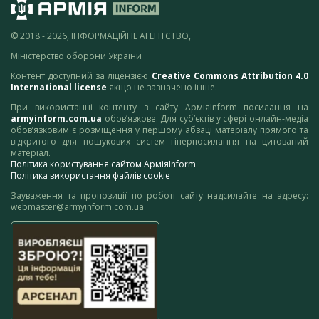
© 2018 - 2026, ІНФОРМАЦІЙНЕ АГЕНТСТВО,
Міністерство оборони України
Контент доступний за ліцензією
Creative Commons Attribution 4.0
International license
якщо не зазначено інше.
При використанні контенту з сайту АрміяInform посилання на
armyinform.com.ua
обов’язкове. Для суб’єктів у сфері онлайн-медіа
обов’язковим є розміщення у першому абзаці матеріалу прямого та
відкритого для пошукових систем гіперпосилання на цитований
матеріал.
Політика користування сайтом АрміяInform
Політика використання файлів cookie
Зауваження та пропозиції по роботі сайту надсилайте на адресу:
webmaster@armyinform.com.ua