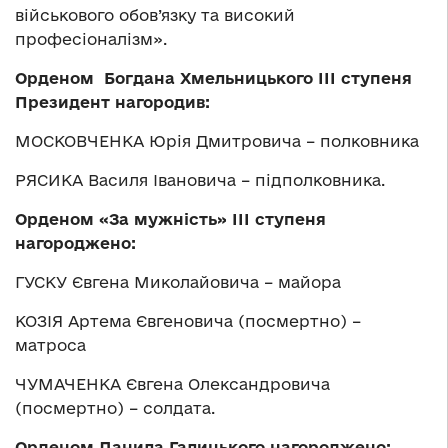
військового обов’язку та високий
професіоналізм».
Орденом Богдана Хмельницького ІІІ ступеня
Президент нагородив:
МОСКОВЧЕНКА Юрія Дмитровича – полковника
РЯСИКА Василя Івановича – підполковника.
О
рденом
«
За мужність
»
ІІІ ступеня
н
агород
жено:
ГУСКУ Євгена Миколайовича – майора
КОЗІЯ Артема Євгеновича (посмертно) –
матроса
ЧУМАЧЕНКА Євгена Олександровича
(посмертно) – солдата.
О
рденом Данила Галицького
н
агород
жено: