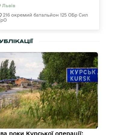
Львів
216 окремий батальйон 125 ОБр Сил
ТрО
УБЛІКАЦІЇ
ва роки Курської операції: