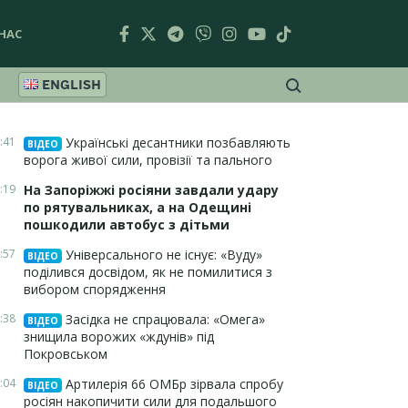
НАС
ENGLISH
:41
Українські десантники позбавляють
ВІДЕО
ворога живої сили, провізії та пального
:19
На Запоріжжі росіяни завдали удару
по рятувальниках, а на Одещині
пошкодили автобус з дітьми
:57
Універсального не існує: «Вуду»
ВІДЕО
поділився досвідом, як не помилитися з
вибором спорядження
:38
Засідка не спрацювала: «Омега»
ВІДЕО
знищила ворожих «ждунів» під
Покровськом
:04
Артилерія 66 ОМБр зірвала спробу
ВІДЕО
росіян накопичити сили для подальшого