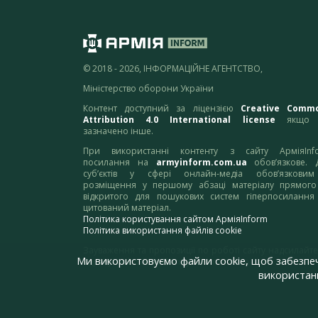
© 2018 - 2026, ІНФОРМАЦІЙНЕ АГЕНТСТВО,
Міністерство оборони України
Контент доступний за ліцензією
Creative Comm
Attribution 4.0 International license
якщо 
зазначено інше.
При використанні контенту з сайту АрміяInf
посилання на
armyinform.com.ua
обов’язкове. 
суб’єктів у сфері онлайн-медіа обов’язкови
розміщення у першому абзаці матеріалу прямого
відкритого для пошукових систем гіперпосилання
цитований матеріал.
Політика користування сайтом АрміяInform
Політика використання файлів cookie
Зауваження та пропозиції по роботі сайту надсилайте
Ми використовуємо файли cookie, щоб забезпе
адресу:
webmaster@armyinform.com.ua
використанн