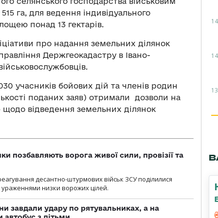
того селянського господарства військовим
515 га, для ведення індивідуального
14
лощею понад 13 гектарів.
іціативи про надання земельних ділянок
правління Держгеокадастру в Івано-
14
 військовослужбовців.
030 учасників бойових дій та членів родин
13
кількості поданих заяв) отримали дозволи на
ю щодо відведення земельних ділянок
ки позбавляють ворога живої сили, провізії та
В
 реагування десантно-штурмових військ ЗСУ поділилися
ураженнями низки ворожих цілей.
ни завдали удару по рятувальниках, а на
 автобус з дітьми