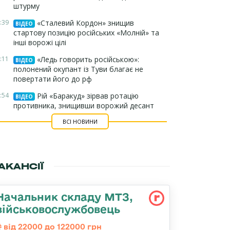
штурму
:39
«Сталевий Кордон» знищив
ВІДЕО
стартову позицію російських «Молній» та
інші ворожі цілі
:11
«Ледь говорить російською»:
ВІДЕО
полонений окупант із Туви благає не
повертати його до рф
:54
Рій «Баракуд» зірвав ротацію
ВІДЕО
противника, знищивши ворожий десант
ВСІ НОВИНИ
АКАНСІЇ
Начальник складу МТЗ,
військовослужбовець
від 22000 до 122000 грн