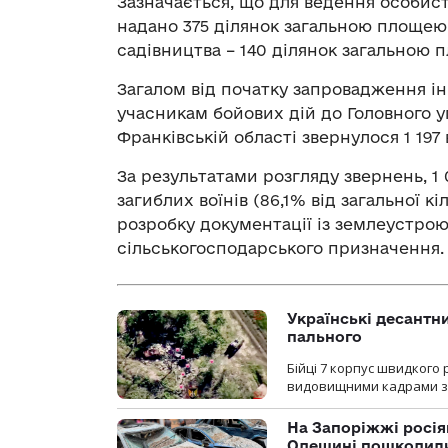
Зазначається, що для ведення особис
надано 375 ділянок загальною площею 
садівництва – 140 ділянок загальною п
Загалом від початку запровадження ін
учасникам бойових дій до Головного у
Франківській області звернулося 1 197
За результатами розгляду звернень, 1 
загиблих воїнів (86,1% від загальної 
розробку документації із землеустро
сільськогосподарського призначення.
Українські десантни
пального
Бійці 7 корпус швидкого
видовищними кадрами з 
На Запоріжжі росія
Одещині пошкодили