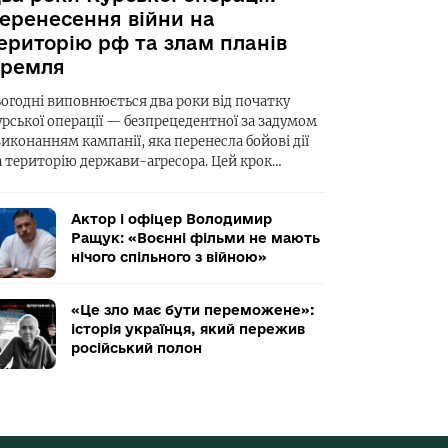
еренесення війни на
ериторію рф та злам планів
ремля
ьогодні виповнюється два роки від початку
урської операції — безпрецедентної за задумом
виконанням кампанії, яка перенесла бойові дії
а територію держави-агресора. Цей крок…
Актор і офіцер Володимир
Ращук: «Воєнні фільми не мають
нічого спільного з війною»
«Це зло має бути переможене»:
історія українця, який пережив
російський полон