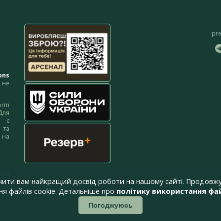
pr
ons
не
orm
Для
м є
 та
 на
 на
чити вам найкращий досвід роботи на нашому сайті. Продовжу
я файлів cookie. Детальніше про
політику використання фай
Погоджуюсь