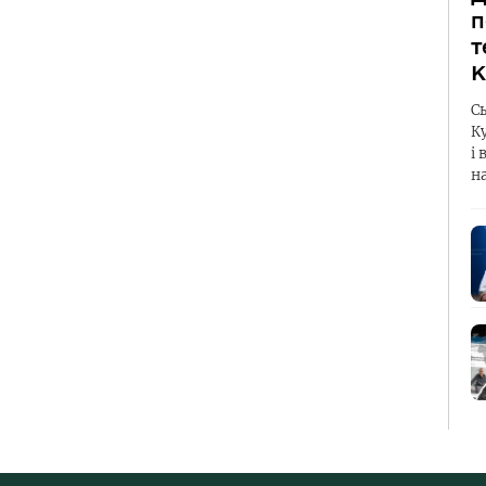
п
т
К
С
К
і 
н