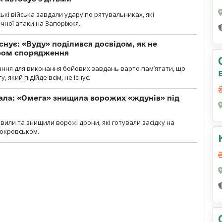
йські війська завдали удару по рятувальниках, які
ічної атаки на Запоріжжя.
снує: «Вуду» поділився досвідом, як не
ром спорядження
ання для виконання бойових завдань варто пам’ятати, що
 який підійде всім, не існує.
ала: «Омега» знищила ворожих «ждунів» під
вили та знищили ворожі дрони, які готували засідку на
Покровськом.