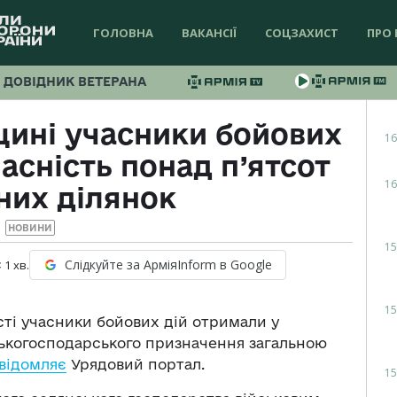
ГОЛОВНА
ВАКАНСІЇ
СОЦЗАХИСТ
ПРО 
ДОВІДНИК ВЕТЕРАНА
щині учасники бойових
16
асність понад п’ятсот
16
них ділянок
НОВИНИ
15
Слідкуйте за АрміяInform в Google
 1
хв.
15
асті учасники бойових дій отримали у
ьськогосподарського призначення загальною
відомляє
Урядовий портал.
15