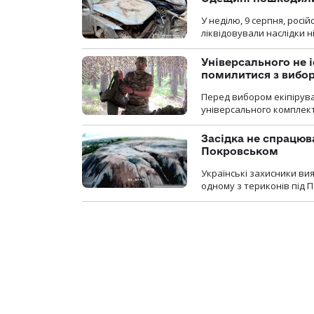
У неділю, 9 серпня, росі
ліквідовували наслідки н
Універсального не і
помилитися з вибо
Перед вибором екіпірув
універсального комплекту,
Засідка не спрацюв
Покровськом
Українські захисники вия
одному з териконів під 