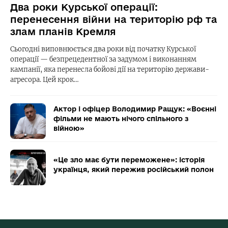
Два роки Курської операції:
перенесення війни на територію рф та
злам планів Кремля
Сьогодні виповнюється два роки від початку Курської
операції — безпрецедентної за задумом і виконанням
кампанії, яка перенесла бойові дії на територію держави-
агресора. Цей крок…
Актор і офіцер Володимир Ращук: «Воєнні
фільми не мають нічого спільного з
війною»
«Це зло має бути переможене»: історія
українця, який пережив російський полон