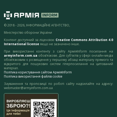
© 2018 - 2026, ІНФОРМАЦІЙНЕ АГЕНТСТВО,
Міністерство оборони України
Контент доступний за ліцензією
Creative Commons Attribution 4.0
International license
якщо не зазначено інше.
При використанні контенту з сайту АрміяInform посилання на
armyinform.com.ua
обов’язкове. Для суб’єктів у сфері онлайн-медіа
обов’язковим є розміщення у першому абзаці матеріалу прямого та
відкритого для пошукових систем гіперпосилання на цитований
матеріал.
Політика користування сайтом АрміяInform
Політика використання файлів cookie
Зауваження та пропозиції по роботі сайту надсилайте на адресу:
webmaster@armyinform.com.ua