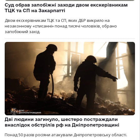
Суд обрав запобіжні заходи двом екскерівникам
ТЦК та СП на Закарпатті
Двом екскерівникам ТЦК та СП, яких ДБР викрило на
незаконному «списанні» понад тисячі чоловіків, обрано
запобіжний захід.
Дві людини загинуло, шестеро постраждали
внаслідок обстрілів рф на Дніпропетровщині
Понад 50 разів росіяни атакували Дніпропетровську області.