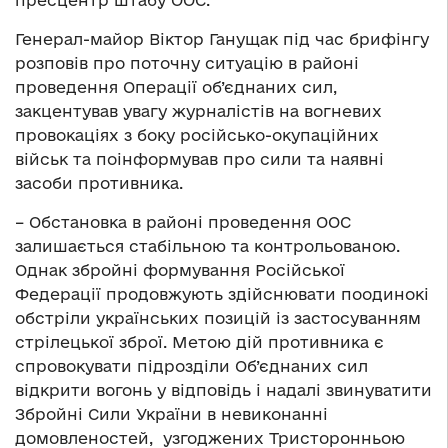
пресцентр штабу ООС.
Генерал-майор Віктор Ганущак під час брифінгу
розповів про поточну ситуацію в районі
проведення Операції об’єднаних сил,
закцентував увагу журналістів на вогневих
провокаціях з боку російсько-окупаційних
військ та поінформував про сили та наявні
засоби противника.
– Обстановка в районі проведення ООС
залишається стабільною та контрольованою.
Однак збройні формування Російської
Федерації продовжують здійснювати поодинокі
обстріли українських позицій із застосуванням
стрілецької зброї. Метою дій противника є
спровокувати підрозділи Об’єднаних сил
відкрити вогонь у відповідь і надалі звинуватити
Збройні Сили України в невиконанні
домовленостей, узгоджених Тристоронньою