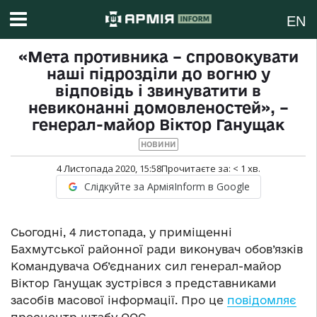
EN
«Мета противника – спровокувати
наші підрозділи до вогню у
відповідь і звинуватити в
невиконанні домовленостей», –
генерал-майор Віктор Ганущак
НОВИНИ
4 Листопада 2020, 15:58
Прочитаєте за:
< 1
хв.
Слідкуйте за АрміяInform в Google
Сьогодні, 4 листопада, у приміщенні
Бахмутської районної ради виконувач обов’язків
Командувача Об’єднаних сил генерал-майор
Віктор Ганущак зустрівся з представниками
засобів масової інформації. Про це
повідомляє