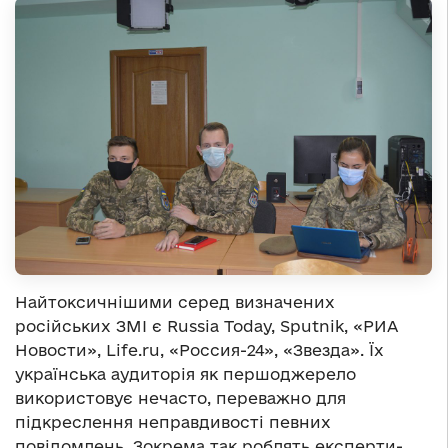
Найтоксичнішими серед визначених
російських ЗМІ є Russia Today, Sputnik, «РИА
Новости», Life.ru, «Россия-24», «Звезда». Їх
українська аудиторія як першоджерело
використовує нечасто, переважно для
підкреслення неправдивості певних
повідомлень. Зокрема так роблять експерти-