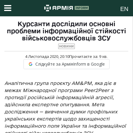
EN
Курсанти дослідили основні
проблеми інформаційної стійкості
військовослужбовців ЗСУ
НОВИНИ
4 Листопада 2020, 20:10
Прочитаєте за:
9
хв.
Слідкуйте за АрміяInform в Google
Аналітична група проєкту АМ&РМ, яка діє в
межах Міжнародної програми Рееr2Peer з
протидії російській інформаційній агресії,
здійснила експертне опитування. Мета
дослідження — вивчення думки профільних
українських експертів щодо захищеності
інформаційного поля України та інформаційної