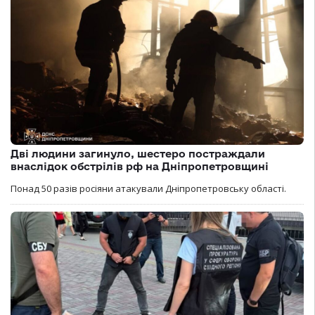
Дві людини загинуло, шестеро постраждали
внаслідок обстрілів рф на Дніпропетровщині
Понад 50 разів росіяни атакували Дніпропетровську області.