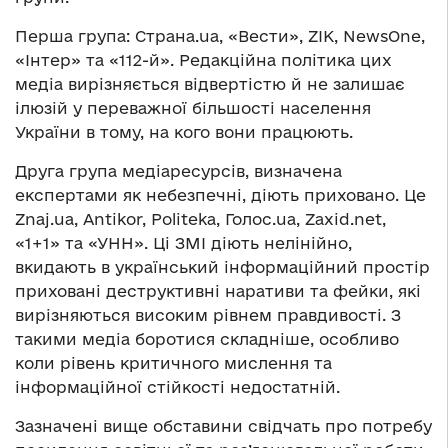
Перша група: Страна.ua, «Вести», ZIK, NewsOne,
«Інтер» та «112-й». Редакційна політика цих
медіа вирізняється відвертістю й не залишає
ілюзій у переважної більшості населення
України в тому, на кого вони працюють.
Друга група медіаресурсів, визначена
експертами як небезпечні, діють приховано. Це
Znaj.ua, Antikor, Politeka, Голос.ua, Zaxid.net,
«1+1» та «УНН». Ці ЗМІ діють нелінійно,
вкидають в український інформаційний простір
приховані деструктивні наративи та фейки, які
вирізняються високим рівнем правдивості. З
такими медіа боротися складніше, особливо
коли рівень критичного мислення та
інформаційної стійкості недостатній.
Зазначені вище обставини свідчать про потребу