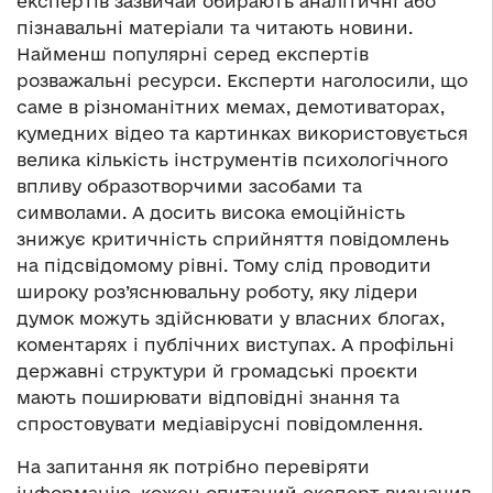
експертів зазвичай обирають аналітичні або
пізнавальні матеріали та читають новини.
Найменш популярні серед експертів
розважальні ресурси. Експерти наголосили, що
саме в різноманітних мемах, демотиваторах,
кумедних відео та картинках використовується
велика кількість інструментів психологічного
впливу образотворчими засобами та
символами. А досить висока емоційність
знижує критичність сприйняття повідомлень
на підсвідомому рівні. Тому слід проводити
широку роз’яснювальну роботу, яку лідери
думок можуть здійснювати у власних блогах,
коментарях і публічних виступах. А профільні
державні структури й громадські проєкти
мають поширювати відповідні знання та
спростовувати медіавірусні повідомлення.
На запитання як потрібно перевіряти
інформацію, кожен опитаний експерт визначив