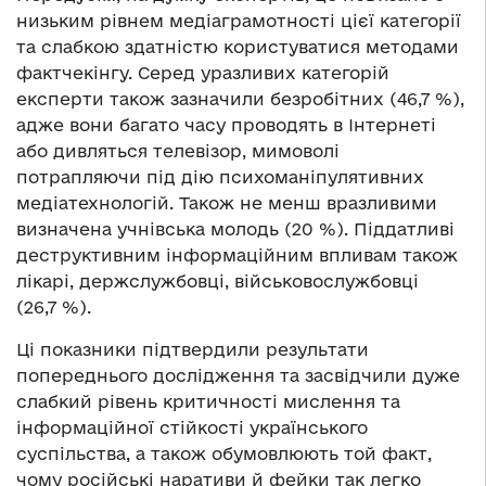
низьким рівнем медіаграмотності цієї категорії
та слабкою здатністю користуватися методами
фактчекінгу. Серед уразливих категорій
експерти також зазначили безробітних (46,7 %),
адже вони багато часу проводять в Інтернеті
або дивляться телевізор, мимоволі
потрапляючи під дію психоманіпулятивних
медіатехнологій. Також не менш вразливими
визначена учнівська молодь (20 %). Піддатливі
деструктивним інформаційним впливам також
лікарі, держслужбовці, військовослужбовці
(26,7 %).
Ці показники підтвердили результати
попереднього дослідження та засвідчили дуже
слабкий рівень критичності мислення та
інформаційної стійкості українського
суспільства, а також обумовлюють той факт,
чому російські наративи й фейки так легко