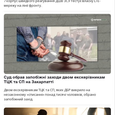
7 корпус швидкого реагування ДШВ ЗСУ тестує власну LTE-
мережу на лінії фронту.
Суд обрав запобіжні заходи двом екскерівникам
ТЦК та СП на Закарпатті
Двом екскерівникам ТЦК та СП, яких ДБР викрило на
незаконному «списанні» понад тисячі чоловіків, обрано
запобіжний захід.