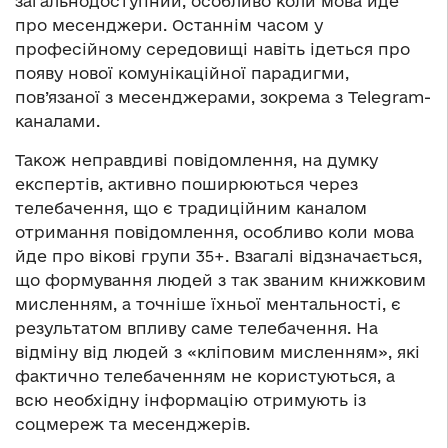
загальнодоступний, особливо коли мова йде
про месенджери. Останнім часом у
професійному середовищі навіть ідеться про
появу нової комунікаційної парадигми,
пов’язаної з месенджерами, зокрема з Telegram-
каналами.
Також неправдиві повідомлення, на думку
експертів, активно поширюються через
телебачення, що є традиційним каналом
отримання повідомлення, особливо коли мова
йде про вікові групи 35+. Взагалі відзначається,
що формування людей з так званим книжковим
мисленням, а точніше їхньої ментальності, є
результатом впливу саме телебачення. На
відміну від людей з «кліповим мисленням», які
фактично телебаченням не користуються, а
всю необхідну інформацію отримують із
соцмереж та месенджерів.