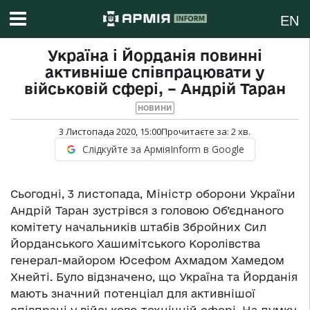
EN
Україна і Йорданія повинні
активніше співпрацювати у
військовій сфері, – Андрій Таран
НОВИНИ
3 Листопада 2020, 15:00
Прочитаєте за:
2
хв.
Слідкуйте за АрміяInform в Google
Сьогодні, 3 листопада, Міністр оборони України
Андрій Таран зустрівся з головою Об’єднаного
комітету начальників штабів Збройних Сил
Йорданського Хашимітського Королівства
генерал-майором Юсефом Ахмадом Хамедом
Хнейті. Було відзначено, що Україна та Йорданія
мають значний потенціал для активнішої