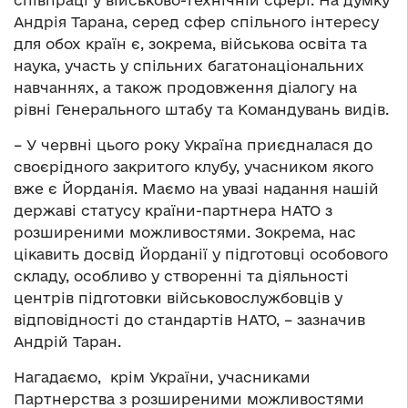
співпраці у військово-технічній сфері. На думку
Андрія Тарана, серед сфер спільного інтересу
для обох країн є, зокрема, військова освіта та
наука, участь у спільних багатонаціональних
навчаннях, а також продовження діалогу на
рівні Генерального штабу та Командувань видів.
– У червні цього року Україна приєдналася до
своєрідного закритого клубу, учасником якого
вже є Йорданія. Маємо на увазі надання нашій
державі статусу країни-партнера НАТО з
розширеними можливостями. Зокрема, нас
цікавить досвід Йорданії у підготовці особового
складу, особливо у створенні та діяльності
центрів підготовки військовослужбовців у
відповідності до стандартів НАТО, – зазначив
Андрій Таран.
Нагадаємо, крім України, учасниками
Партнерства з розширеними можливостями