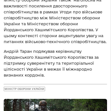
Міністр оборони України також наголосив на
важливості посилення двостороннього
співробітництва в рамках Угоди про військове
співробітництво між Міністерством оборони
України та Міністерством оборони
Йорданського Хашимітського Королівства. У
цьому контексті сторони акцентували увагу на
питаннях військово-технічного співробітництва.
Андрій Таран подякував керівництву
Йорданського Хашимітського Королівства за
підтримку суверенітету та територіальної
цілісності України в межах її міжнародно
визнаних кордонів.
МІНІСТР ОБОРОНИ УКРАЇНИ