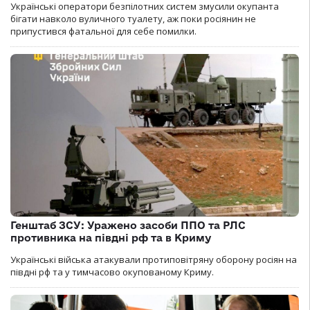
Українські оператори безпілотних систем змусили окупанта
бігати навколо вуличного туалету, аж поки росіянин не
припустився фатальної для себе помилки.
Генштаб ЗСУ: Уражено засоби ППО та РЛС
противника на півдні рф та в Криму
Українські війська атакували протиповітряну оборону росіян на
півдні рф та у тимчасово окупованому Криму.