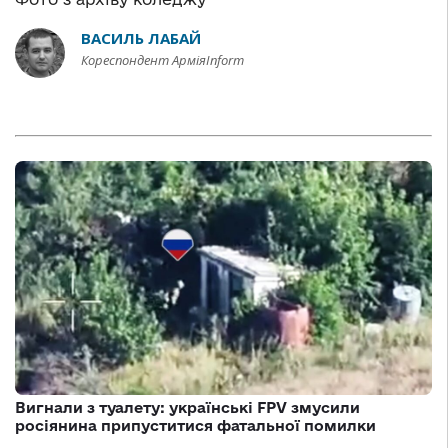
ВАСИЛЬ ЛАБАЙ
Кореспондент АрміяInform
Вигнали з туалету: українські FPV змусили
росіянина припуститися фатальної помилки