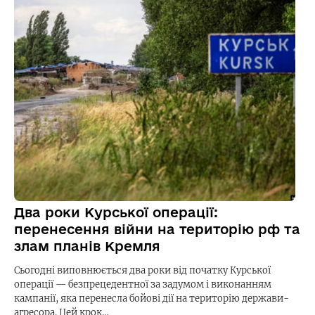
Два роки Курської операції:
перенесення війни на територію рф та
злам планів Кремля
Сьогодні виповнюється два роки від початку Курської
операції — безпрецедентної за задумом і виконанням
кампанії, яка перенесла бойові дії на територію держави-
агресора. Цей крок…