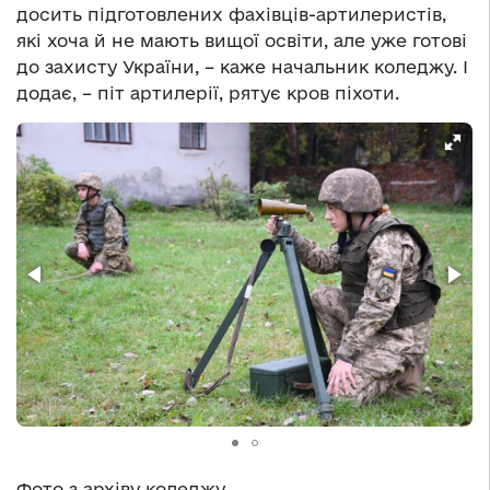
досить підготовлених фахівців-артилеристів,
які хоча й не мають вищої освіти, але уже готові
до захисту України, – каже начальник коледжу. І
додає, – піт артилерії, рятує кров піхоти.
Фото з архіву коледжу