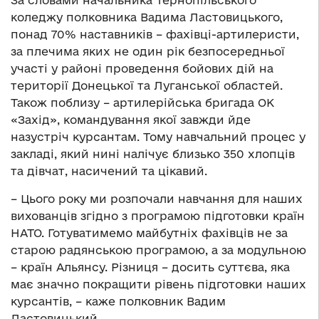
За словами начальника Тернопільського
коледжу полковника Вадима Ластовицького,
понад 70% наставників – фахівці-артилеристи,
за плечима яких не один рік безпосередньої
участі у районі проведення бойових дій на
території Донецької та Луганської областей.
Також поблизу – артилерійська бригада ОК
«Захід», командування якої завжди йде
назустріч курсантам. Тому навчальний процес у
закладі, який нині налічує близько 350 хлопців
та дівчат, насичений та цікавий.
– Цього року ми розпочали навчання для наших
вихованців згідно з програмою підготовки країн
НАТО. Готуватимемо майбутніх фахівців не за
старою радянською програмою, а за модульною
– країн Альянсу. Різниця – досить суттєва, яка
має значно покращити рівень підготовки наших
курсантів, – каже полковник Вадим
Ластовицький.