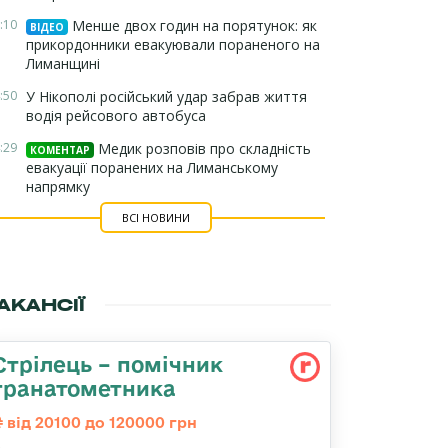
:10
Менше двох годин на порятунок: як
ВІДЕО
прикордонники евакуювали пораненого на
Лиманщині
:50
У Нікополі російський удар забрав життя
водія рейсового автобуса
:29
Медик розповів про складність
КОМЕНТАР
евакуації поранених на Лиманському
напрямку
ВСІ НОВИНИ
АКАНСІЇ
Стрілець – помічник
гранатометника
від 20100 до 120000 грн