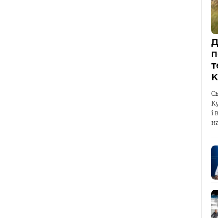
Д
п
т
К
С
К
і 
н