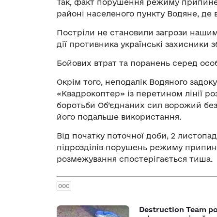
Так, факт порушення режиму припинен
районі населеного пункту Водяне, де 
Постріли не становили загрози нашим
дії противника українські захисники з
Бойових втрат та поранень серед особ
Окрім того, неподалік Водяного задо
«Квадрокоптер» із перетином лінії р
боротьби Об’єднаних сил ворожий бе
його подальше використання.
Від початку поточної доби, 2 листопад
підрозділів порушень режиму припинен
розмежування спостерігається тиша.
ООС
Destruction Team р