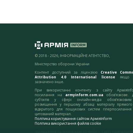
© 2018 - 2026, ІНФОРМАЦІЙНЕ АГЕНТСТВО,
Міністерство оборони України
Контент доступний за ліцензією
Creative Comm
Attribution 4.0 International license
якщо 
зазначено інше.
При використанні контенту з сайту АрміяInf
посилання на
armyinform.com.ua
обов’язкове. 
суб’єктів у сфері онлайн-медіа обов’язкови
розміщення у першому абзаці матеріалу прямого
відкритого для пошукових систем гіперпосилання
цитований матеріал.
Політика користування сайтом АрміяInform
Політика використання файлів cookie
Зауваження та пропозиції по роботі сайту надсилайте