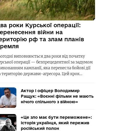
ва роки Курської операції:
еренесення війни на
ериторію рф та злам планів
ремля
ьогодні виповнюється два роки від початку
урської операції — безпрецедентної за задумом
виконанням кампанії, яка перенесла бойові дії
а територію держави-агресора. Цей крок…
Актор і офіцер Володимир
Ращук: «Воєнні фільми не мають
нічого спільного з війною»
«Це зло має бути переможене»:
історія українця, який пережив
російський полон