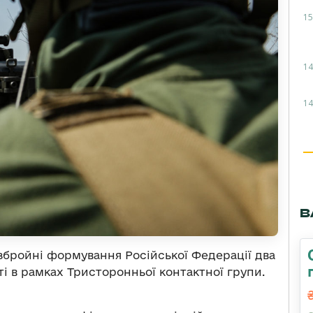
15
14
14
В
збройні формування Російської Федерації два
і в рамках Тристоронньої контактної групи.