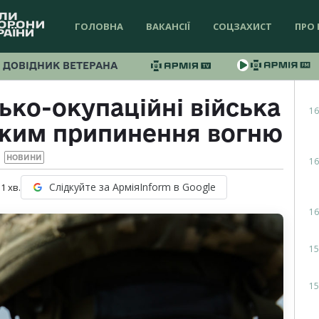
ГОЛОВНА
ВАКАНСІЇ
СОЦЗАХИСТ
ПРО 
ДОВІДНИК ВЕТЕРАНА
ько-окупаційні війська
16
ежим припинення вогню
НОВИНИ
16
Слідкуйте за АрміяInform в Google
 1
хв.
16
15
15