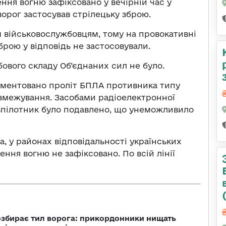
ня вогню зафіксовано у вечірній час у
ворог застосував стрілецьку зброю.
 військовослужбовцям, тому на провокативні
брою у відповідь не застосовували.
ового складу Об’єднаних сил не було.
кументовано проліт БПЛА противника типу
озмежування. Засобами радіоелектронної
зпілотник було подавлено, що унеможливило
а, у районах відповідальності українських
ня вогню не зафіксовано. По всій лінії
озбирає тил ворога: прикордонники нищать