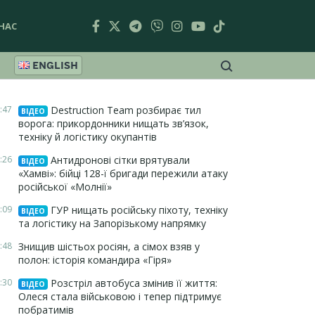
НАС
ENGLISH
:47
Destruction Team розбирає тил
ВІДЕО
ворога: прикордонники нищать зв’язок,
техніку й логістику окупантів
:26
Антидронові сітки врятували
ВІДЕО
«Хамві»: бійці 128-ї бригади пережили атаку
російської «Молнії»
:09
ГУР нищать російську піхоту, техніку
ВІДЕО
та логістику на Запорізькому напрямку
:48
Знищив шістьох росіян, а сімох взяв у
полон: історія командира «Гіря»
:30
Розстріл автобуса змінив її життя:
ВІДЕО
Олеся стала військовою і тепер підтримує
побратимів