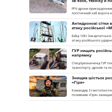
зв’язок, техніку й л
FPV-дрони прикордонників
логістичний хаб ворога 
Антидронові сітки в
атаку російської «М
Бійці 128-ї Закарпатсько
атаку російського ударн
ГУР нищать російськ
напрямку
Спецпризначенці ГУР пок
транспорту, дронів та ло
Знищив шістьох росі
«Гіря»
Командир 3-ї мотопіхотно
позивним «Гіря» захищає