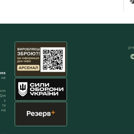
pr
ons
не
orm
Для
м є
 та
 на
 на