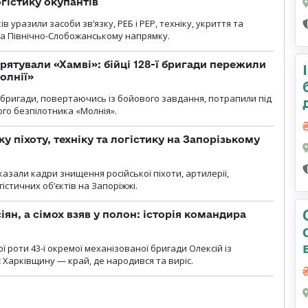
огістику окупантів
 уразили засоби зв’язку, РЕБ і РЕР, техніку, укриття та
на Північно-Слобожанському напрямку.
рятували «Хамві»: бійці 128-ї бригади пережили
олнії»
ї бригади, повертаючись із бойового завдання, потрапили під
ого безпілотника «Молнія».
у піхоту, техніку та логістику на Запорізькому
азали кадри знищення російської піхоти, артилерії,
гістичних об’єктів на Запоріжжі.
ян, а сімох взяв у полон: історія командира
ї роти 43-ї окремої механізованої бригади Олексій із
 Харківщину — край, де народився та виріс.