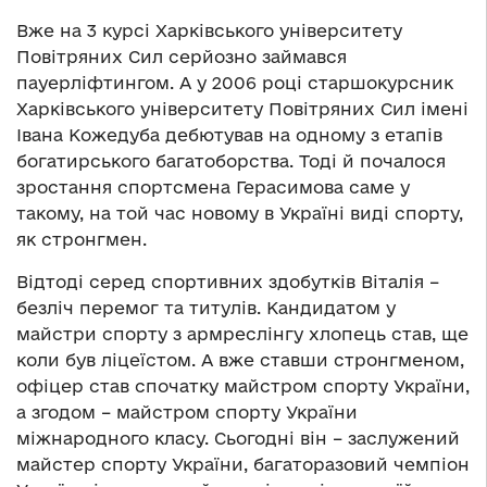
Вже на 3 курсі Харківського університету
Повітряних Сил серйозно займався
пауерліфтингом. А у 2006 році старшокурсник
Харківського університету Повітряних Сил імені
Івана Кожедуба дебютував на одному з етапів
богатирського багатоборства. Тоді й почалося
зростання спортсмена Герасимова саме у
такому, на той час новому в Україні виді спорту,
як стронгмен.
Відтоді серед спортивних здобутків Віталія –
безліч перемог та титулів. Кандидатом у
майстри спорту з армреслінгу хлопець став, ще
коли був ліцеїстом. А вже ставши стронгменом,
офіцер став спочатку майстром спорту України,
а згодом – майстром спорту України
міжнародного класу. Сьогодні він – заслужений
майстер спорту України, багаторазовий чемпіон