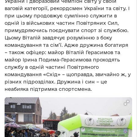
України і дворазовий чемпіон світу у своїй
ваговій категорії, рекордсмен України та світу. І
при цьому продовжує сумлінно служити в
одній із військових частин Повітряних Сил,
примудряючись поєднувати спорт зі службою.
Цьому Віталій завдячує розумінню з боку
командування та сім’ї. Адже дружина богатиря
– також офіцер: майор Віталій Герасимов та
майор Ірина Подима-Герасимова проходять
службу в одній частині Повітряного
командування «Схід» – щоправда, звичайно ж, у
різних підрозділах. Дружина і син – це
неабияка підтримка спортсмена.