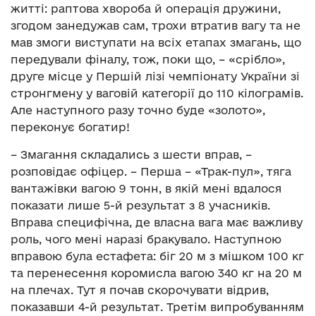
житті: раптова хвороба й операція дружини,
згодом занедужав сам, трохи втратив вагу та не
мав змоги виступати на всіх етапах змагань, що
передували фіналу, тож, поки що, – «срібло»,
друге місце у Першій лізі чемпіонату України зі
стронгмену у ваговій категорії до 110 кілограмів.
Але наступного разу точно буде «золото»,
переконує богатир!
– Змагання складались з шести вправ, –
розповідає офіцер. – Перша – «Трак-пул», тяга
вантажівки вагою 9 тонн, в якій мені вдалося
показати лише 5-й результат з 8 учасників.
Вправа специфічна, де власна вага має важливу
роль, чого мені наразі бракувало. Наступною
вправою була естафета: біг 20 м з мішком 100 кг
та перенесення коромисла вагою 340 кг на 20 м
на плечах. Тут я почав скорочувати відрив,
показавши 4-й результат. Третім випробуванням