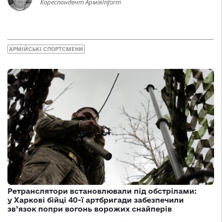
Кореспондент АрміяInform
АРМІЙСЬКІ СПОРТСМЕНИ
Ретранслятори встановлювали під обстрілами:
у Харкові бійці 40-ї артбригади забезпечили
зв’язок попри вогонь ворожих снайперів