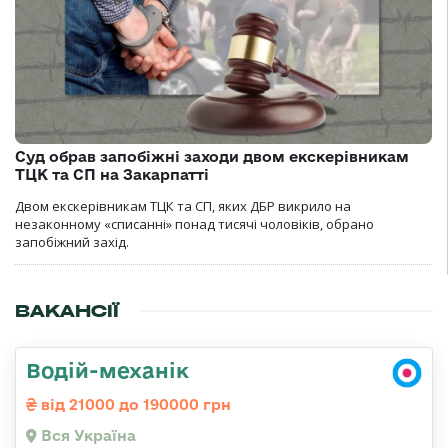
Суд обрав запобіжні заходи двом екскерівникам
ТЦК та СП на Закарпатті
Двом екскерівникам ТЦК та СП, яких ДБР викрило на
незаконному «списанні» понад тисячі чоловіків, обрано
запобіжний захід.
ВАКАНСІЇ
Водій-механік
від 21000 до 190000 грн
Вся Україна