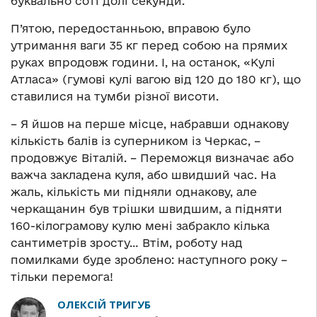
буквально соті долі секунди.
П’ятою, передостанньою, вправою було
утримання ваги 35 кг перед собою на прямих
руках впродовж години. І, на останок, «Кулі
Атласа» (гумові кулі вагою від 120 до 180 кг), що
ставилися на тумби різної висоти.
– Я йшов на перше місце, набравши однакову
кількість балів із суперником із Черкас, –
продовжує Віталій. – Переможця визначає або
важча закладена куля, або швидший час. На
жаль, кількість ми підняли однакову, але
черкащанин був трішки швидшим, а підняти
160-кілограмову кулю мені забракло кілька
сантиметрів зросту… Втім, роботу над
помилками буде зроблено: наступного року –
тільки перемога!
ОЛЕКСІЙ ТРИГУБ