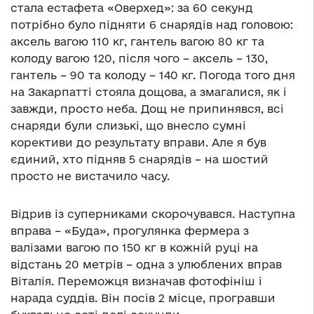
стала естафета «Оверхед»: за 60 секунд
потрібно було підняти 6 снарядів над головою:
аксель вагою 110 кг, гантель вагою 80 кг та
колоду вагою 120, після чого – аксель – 130,
гантель – 90 та колоду – 140 кг. Погода того дня
на Закарпатті стояла дощова, а змагалися, як і
завжди, просто неба. Дощ не припинявся, всі
снаряди були слизькі, що внесло сумні
корективи до результату вправи. Але я був
єдиний, хто підняв 5 снарядів – на шостий
просто не вистачило часу.
Відрив із суперниками скорочувався. Наступна
вправа – «Буда», прогулянка фермера з
валізами вагою по 150 кг в кожній руці на
відстань 20 метрів – одна з улюблених вправ
Віталія. Переможця визначав фотофініш і
нарада суддів. Він посів 2 місце, програвши