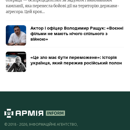
операції — безпрецедентної за задумом і виконанням
кампанії, яка перенесла бойові дії на територію держави-
агресора. Цей крок…
Актор і офіцер Володимир Ращук: «Воєнні
фільми не мають нічого спільного з
війною»
«Це зло має бути переможене»: історія
українця, який пережив російський полон
© 2018 - 2026, ІНФОРМАЦІЙНЕ АГЕНТСТВО,