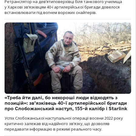
Ретранслятор на дев’ятиповерхівці біля танкового училища
у Харкові зв’язківцям 40-ї артилерійської бригади довелося
встановлювати під вогнем ворожих снайперів.
«Треба йти далі, бо нехороші люди відходять з
позицій»: зв’язківець 40-ї артилерійської бригади
про Слобожанський наступ, 155-й калібр і Starlink
Успіх Слобожанської наступальної операції восени 2022 року
критично залежав від надійного зв’язку, що дозволяв
передавати інформацію в режимі реального часу.