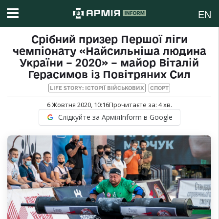
EN
Срібний призер Першої ліги
чемпіонату «Найсильніша людина
України – 2020» – майор Віталій
Герасимов із Повітряних Сил
LIFE STORY: ІСТОРІЇ ВІЙСЬКОВИХ
СПОРТ
6 Жовтня 2020, 10:16
Прочитаєте за:
4
хв.
Слідкуйте за АрміяInform в Google