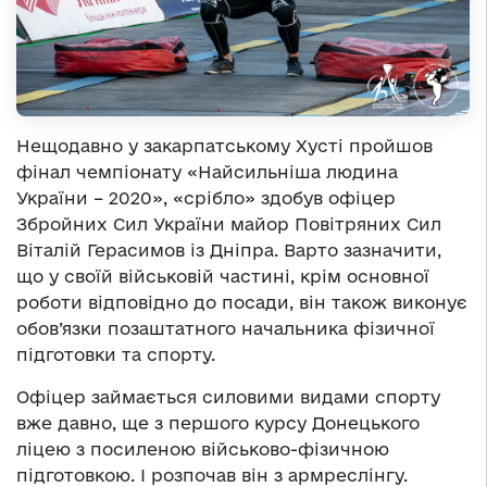
Нещодавно у закарпатському Хусті пройшов
фінал чемпіонату «Найсильніша людина
України – 2020», «срібло» здобув офіцер
Збройних Сил України майор Повітряних Сил
Віталій Герасимов із Дніпра. Варто зазначити,
що у своїй військовій частині, крім основної
роботи відповідно до посади, він також виконує
обов’язки позаштатного начальника фізичної
підготовки та спорту.
Офіцер займається силовими видами спорту
вже давно, ще з першого курсу Донецького
ліцею з посиленою військово-фізичною
підготовкою. І розпочав він з армреслінгу.