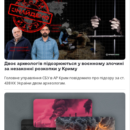
Двоє археологів підозрюються у воєнному злочині
за незаконні розкопки у Криму
Головне управління СБУ в АР Крим повідомило про підозру за ст.
438 КК України двом археологам.