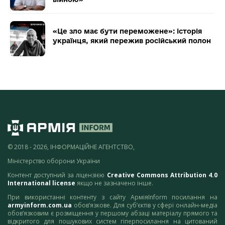
«Це зло має бути переможене»: історія
українця, який пережив російський полон
© 2018 - 2026, ІНФОРМАЦІЙНЕ АГЕНТСТВО,
Міністерство оборони України
Контент доступний за ліцензією
Creative Commons Attribution 4.0
International license
якщо не зазначено інше.
При використанні контенту з сайту АрміяInform посилання на
armyinform.com.ua
обов’язкове. Для суб’єктів у сфері онлайн-медіа
обов’язковим є розміщення у першому абзаці матеріалу прямого та
відкритого для пошукових систем гіперпосилання на цитований