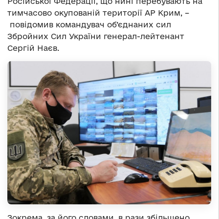
Російської Федерації, що нині перебувають на
тимчасово окупованій території АР Крим, –
повідомив командувач об’єднаних сил
Збройних Сил України генерал-лейтенант
Сергій Наєв.
Зокрема, за його словами, в рази збільшено