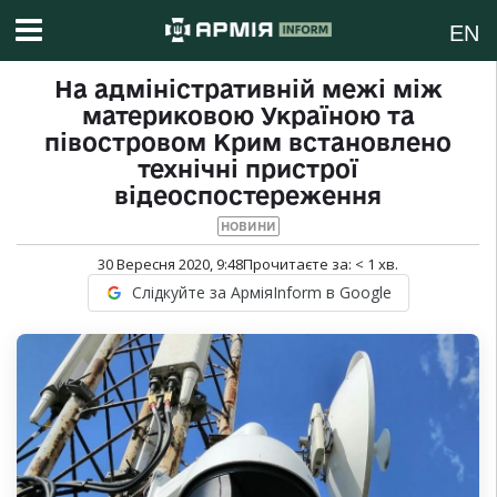
EN
На адміністративній межі між
материковою Україною та
півостровом Крим встановлено
технічні пристрої
відеоспостереження
НОВИНИ
30 Вересня 2020, 9:48
Прочитаєте за:
< 1
хв.
Слідкуйте за АрміяInform в Google