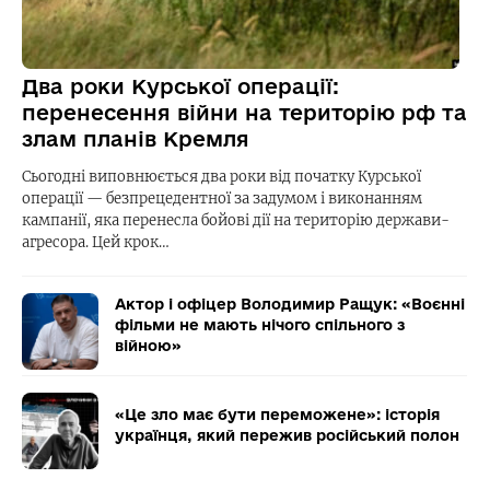
Два роки Курської операції:
перенесення війни на територію рф та
злам планів Кремля
Сьогодні виповнюється два роки від початку Курської
операції — безпрецедентної за задумом і виконанням
кампанії, яка перенесла бойові дії на територію держави-
агресора. Цей крок…
Актор і офіцер Володимир Ращук: «Воєнні
фільми не мають нічого спільного з
війною»
«Це зло має бути переможене»: історія
українця, який пережив російський полон