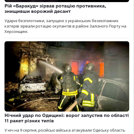
Рій «Баракуд» зірвав ротацію противника,
знищивши ворожий десант
Ударні безпілотники, запущені з українських безекіпажних
катерів зірвали ротацію окупантів в районі Залізного Порту на
Херсонщині.
Нічний удар по Одещині: ворог запустив по області
11 ракет різних типів
У ніч на 9 серпня, російські війська атакували Одеську область