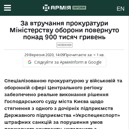
EN
За втручання прокуратури
Міністерству оборони повернуто
понад 900 тисяч гривень
НОВИНИ
29 Вересня 2020, 14:09
Прочитаєте за:
< 1
хв.
Слідкуйте за АрміяInform в Google
Спеціалізованою прокуратурою у військовій та
оборонній сфері Центрального регіону
забезпечено реальне виконання рішення
Господарського суду міста Києва щодо
стягнення з одного з дочірніх підприємств
Державного підприємства «Укрспецекспорт»
штрафних санкцій за порушення умов