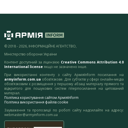
© 2018 - 2026, ІНФОРМАЦІЙНЕ АГЕНТСТВО,
Міністерство оборони України
Контент доступний за ліцензією
Creative Commons Attribution 4.0
International license
якщо не зазначено інше.
При використанні контенту з сайту АрміяInform посилання на
armyinform.com.ua
обов’язкове. Для суб’єктів у сфері онлайн-медіа
обов’язковим є розміщення у першому абзаці матеріалу прямого та
відкритого для пошукових систем гіперпосилання на цитований
матеріал.
Політика користування сайтом АрміяInform
Політика використання файлів cookie
Зауваження та пропозиції по роботі сайту надсилайте на адресу:
webmaster@armyinform.com.ua