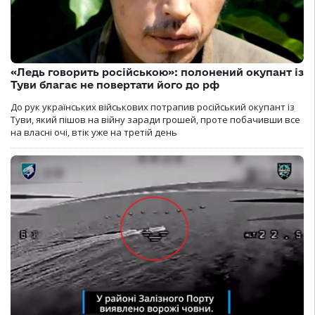
«Ледь говорить російською»: полонений окупант із
Туви благає не повертати його до рф
До рук українських військових потрапив російський окупант із
Туви, який пішов на війну заради грошей, проте побачивши все
на власні очі, втік уже на третій день