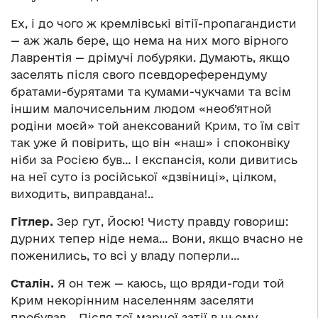
Ех, і до чого ж кремлівські вітії-пропагандисти
— аж жаль бере, що нема на них мого вірного
Лаврентія — дрімучі лобуряки. Думають, якщо
заселять після свого псевдореферендуму
братами-бурятами та кумами-чукчами та всім
іншим малочисельним людом «необ’ятной
родіни моєй» той анексований Крим, то їм світ
так уже й повірить, що він «наш» і споконвіку
ніби за Росією був… І експансія, коли дивитись
на неї суто із російської «дзвіниці», цілком,
виходить, виправдана!..
Гітлер.
Зер гут, Йосю! Чисту правду говориш:
дурних тепер ніде нема… Вони, якщо вчасно не
поженились, то всі у владу поперли…
Сталін.
Я он теж — каюсь, що вряди-годи той
Крим некорінним населенням заселяти
пробував… Після тої марної затії в ньому