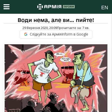
EN
Води нема, але ви… пийте!
29 Вересня 2020, 20:09
Прочитаєте за:
7
хв.
Слідкуйте за АрміяInform в Google