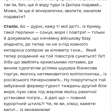
так їм, бач, ще й воду туди із Дніпра подавай…
Може, їм ще й мінералочки, зволите, каналом
подавати?
Сталін.
Бо — дурні, кажу ті мої дєті!.. Із Криму,
такої перлини — сонця, моря і повітря! — тільки
й докумкали, що нікчемну військову базу
зладнати, де тепер чи не з-під кожного
кипариса солярою за кілометр тхне… Який
тепер розумний на той півострів сунеться? Га?!
Хіба що зваблять кримськими лотками, де
виним сурогатом усіляка шушера бізнесова
торгує, якогось нетямковитого колгоспничка… із
російського Нечернозем’я… Ну покрутиться той
забуханий фермер-турист тиждень-другий біля
моря, пузо своє під жерлом якоїсь ракетної
установки погріє… А далі що — повний
курортний штиль?! Чи, як ви, німці, кажете:
капут… із хендехохом!