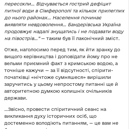
пересохли… Відчувається гострий дефіцит
питної води в Сімферополі та кількох прилеглих
до нього районах… Населення починає
виявляти невдоволення… Бандерівська Україна
продовжує надалі знущатись і не подавати воду
на півострів…”
— таким був її лаконічний зміст.
Отже, наголосимо перед тим, як йти зранку до
вищого керівництва і доповідати йому про не
вельми приємний факт з кримською водою, а
точніше кажучи — за її відсутності, спірити-
початківці «нічтоже сумняшеся» вирішили
заручитись у цьому непростому питанні ще й
авторитетною думкою колишніх очільників
держави.
…Звісно, провести спіритичний сеанс на
викликання духу історичних осіб, що
достеменно володіють питанням, — це вам не