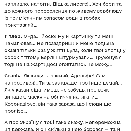
напливло, напоїти. Дідька лисого!.. Хоч бери та
до кожного переселенця по живому верблюду
із тримісячним запасом води в горбах
приставляй…
Гітлер.
М-да… Йосю! Ну й картинку ти мені
намалював… Не позаздриш! У мене подібна
оказія тільки раз у житті була, коли твої хлопці у
сорок п’ятому Берлін штурмували… Трухонув я
тоді не на жарт! Досі оговтатись не можу…
Сталін.
Як кажуть, звиняй, Адольфе! Сам
напросився!.. Ти зараз краще про інше думай…
Як у казан сідатимеш, не забудь, про всяк
випадок, маску на обличчя натягати…
Коронавірус, він така зараза, що і сюди ще
пролізе…
А про Україну я тобі таке скажу. Непереможна
ця держава. Я он скільки з нею боровся — та й