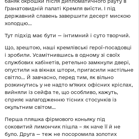
баняк окрошки після дипломатичного рауту в
Гранатовидній палаті Кремля виїсти. І під
державний славень завершити десерт мискою
холодцю…
Тут підхід має бути — інтимний і суто творчий.
Що, зрештою, наші кремлівські герої-посадовці
і зробили. Усамітнившись в одному зі своїх
службових кабінетів, ретельно замкнули двері,
опустили на вікнах штори, пригасили настільне
світло… Й завчасно, перед тим, як вільно
розкинутись у не надто м’яких офісних кріслах,
вийняли із сейфа те, що особливо, кажуть,
сприяє налагодженню тісних стосунків із
окультним світом…
Перша пляшка фірмового коньяку під
соковитий лимончик пішла – як наче її й не
було. Друга — теж не посоромила золотих