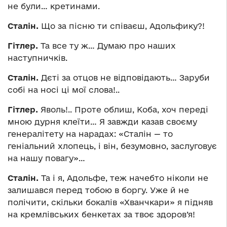
не були… кретинами.
Сталін.
Що за пісню ти співаєш, Адольфику?!
Гітлер.
Та все ту ж… Думаю про наших
наступничків.
Сталін.
Дєті за отцов не відповідають… Заруби
собі на носі ці мої слова!..
Гітлер.
Яволь!.. Проте облиш, Коба, хоч переді
мною дурня клеїти… Я завжди казав своєму
генералітету на нарадах: «Сталін — то
геніальний хлопець, і він, безумовно, заслуговує
на нашу повагу»…
Сталін.
Та і я, Адольфе, теж начебто ніколи не
залишався перед тобою в боргу. Уже й не
полічити, скільки бокалів «Хванчкари» я підняв
на кремлівських бенкетах за твоє здоров’я!