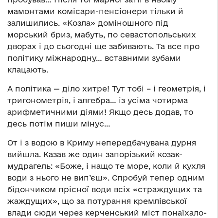
мамонтами комісари-пенсіонери тільки й
залишились. «Козла» доміношного під
морський бриз, мабуть, по севастопольських
дворах і до сьогодні ще забивають. Та все про
політику міжнародну… вставними зубами
клацають.
А політика — діло хитре! Тут тобі – і геометрія, і
тригонометрія, і алгебра… із усіма чотирма
арифметичними діями! Якщо десь додав, то
десь потім пиши мінус…
От і з водою в Криму непередбачувана дурня
вийшла. Казав же один запорізький козак-
мудрагель: «Боже, і нащо те море, коли й кухля
води з нього не вип’єш». Спробуй тепер одним
бідончиком прісної води всіх «страждущих та
жаждущих», що за потурання кремлівської
влади сюди через керченський міст понаїхало-