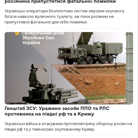
росіянина припуститися фатальної помилки
Українські оператори безпілотних систем змусили окупанта
бігати навколо вуличного туалету, аж поки росіянин не
припустився фатальної для себе помилки.
Генштаб ЗСУ: Уражено засоби ППО та РЛС
противника на півдні рф та в Криму
Українські війська атакували протиповітряну оборону росіян на
півдні рф та у тимчасово окупованому Криму.