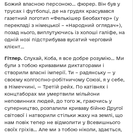
Божий власною персоною… фюрер. Він був у
трусах і футболці, де на грудях красувався
газетний логотип «Фелькішер Беобахтер» (у
перекладі з німецької – «Народний оглядач»),
позад нього, виплутуючись із холоші галіфе, на
одній нозі підстрибував вусатий черговий
клієнт…
Гітлер.
Слухай, Коба, я все добре розумію… Ми
були з тобою кривавими диктаторами і
створили власні імперії. Ти – радянську — у
своєму колгоспно-робітничому Союзі, я у себе,
в Німеччині, — Третій рейх. По катівнях і
концтаборах ми умертвили мільйони
неповинних людей, до того ж, граючись у
суперництво, розпалили криваву бійню Другої
світової і натворили стільки жаху на землі, що
нам повік тепер не відмолити у Всевишнього
своїх гріхів… Але ми з тобою ніколи, здається,