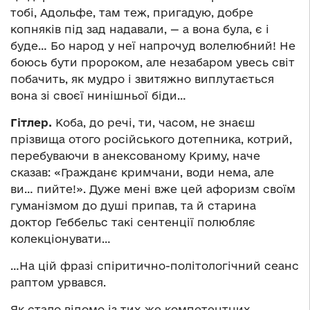
тобі, Адольфе, там теж, пригадую, добре
копняків під зад надавали, — а вона була, є і
буде… Бо народ у неї напрочуд волелюбний! Не
боюсь бути пророком, але незабаром увесь світ
побачить, як мудро і звитяжно виплутається
вона зі своєї нинішньої біди…
Гітлер.
Коба, до речі, ти, часом, не знаєш
прізвища отого російського дотепника, котрий,
перебуваючи в анексованому Криму, наче
сказав: «Гражданє кримчани, води нема, але
ви… пийте!». Дуже мені вже цей афоризм своїм
гуманізмом до душі припав, та й старина
доктор Геббельс такі сентенції полюбляє
колекціонувати…
…На цій фразі спіритично-політологічний сеанс
раптом урвався.
Як стало відомо із тих же компетентних