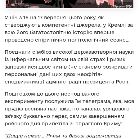
У ніч з 16 на 17 вересня цього року, як
стверджують компетентні джерела, у Кремлі за
всю його багатостолітню історію вперше
проведено спіритично-політологічний сеанс…
Поєднати сімбіоз високої державотворної науки
із інфернальним світом на свій страх і ризик
заповзялися двоє чинів (не станемо розкривати
персональні дані цих двох неофітів-
сподвижників) адміністрації президента Росії.
Поштовхом до цього несподіваного
експерименту послужила їм телеграма, яка, мов
прудка весняна ластівка, по каналах урядового
зв’язку буквально перед самим завершенням
робочого дня прилетіла зі спраглого Криму:
“Дощів немає… Річки та базові водосховища