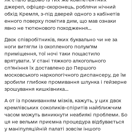
джерел, офіцер-охоронець, роблячи нічний
обхід Кремля, з-під дверей одного з кабінетів
енного поверху помітив дим, що мав ознаки
явно не тютюнового походження…
Двох співробітників, яких буквально чи не за
ноги витягли із охопленого полум’ям
приміщення, тої ночі таки пощастило
врятувати. У стані тяжкого алкогольного
сп’яніння їх доставлено до Першого
московського наркологічного диспансеру, де їм
зробили глибоке промивання шлунка і гейзерне
зрошування кишківника…
А от із промиванням мізків, кажуть, у цих двох
кремлівських соколиків-спіритів найближчим
часом можуть виникнути неабиякі проблеми. Бо
ця не вельми приємна процедура відбувається
у маніпуляційній палаті зовсім іншого