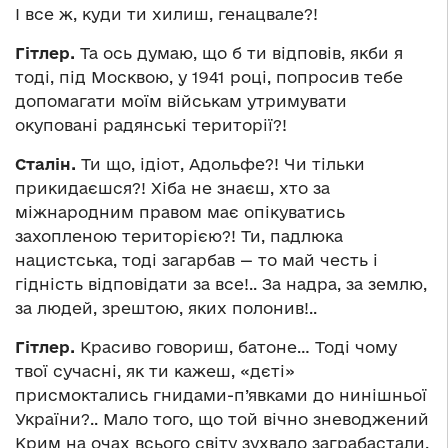
І все ж, куди ти хилиш, генацвале?!
Гітлер.
Та ось думаю, що б ти відповів, якби я
тоді, під Москвою, у 1941 році, попросив тебе
допомагати моїм військам утримувати
окуповані радянські території?!
Сталін.
Ти що, ідіот, Адольфе?! Чи тільки
прикидаєшся?! Хіба не знаєш, хто за
міжнародним правом має опікуватись
захопленою територією?! Ти, падлюка
нацистська, тоді загарбав — то май честь і
гідність відповідати за все!.. За надра, за землю,
за людей, зрештою, яких полонив!..
Гітлер.
Красиво говориш, батоне… Тоді чому
твої сучасні, як ти кажеш, «дєті»
присмоктались гнидами-п’явками до нинішньої
України?.. Мало того, що той вічно зневоджений
Крим на очах всього світу зухвало заграбастали,