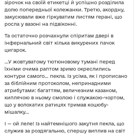
зірочок на своїй етикетці й успішно розділила
долю попередньої колежанки. Третю, акордну,
закусювали вже гіркуватим листям герані, що
росла у вазоні на підвіконні.
Та остаточно розчахнули спіритам двері в
інфернальний світ кілька викурених пачок
цигарок.
…У жовтуватому тютюновому тумані перед
їхніми очима раптом зримо окреслились
контури самого… пекла. Із усіма, як і прописано
за біблійним протоколом, непринадними
атрибутами: багаттям, величезним казаном,
киплячою в ньому смолою і служакою-чортом,
що у волохатих ратицях тримав коцюбу-
мішалку…
І — ой леле! Із найтемнішого закутня пекла, що
служив за роздягальню, спершу виплив на світ