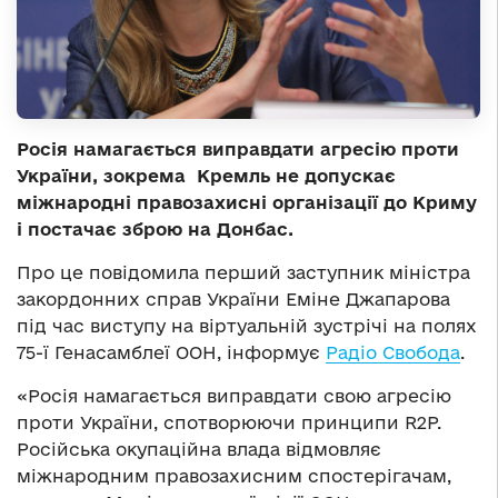
Росія намагається виправдати агресію проти
України, зокрема Кремль не допускає
міжнародні правозахисні організації до Криму
і постачає зброю на Донбас.
Про це повідомила перший заступник міністра
закордонних справ України Еміне Джапарова
під час виступу на віртуальній зустрічі на полях
75-ї Генасамблеї ООН, інформує
Радіо Свобода
.
«Росія намагається виправдати свою агресію
проти України, спотворюючи принципи R2P.
Російська окупаційна влада відмовляє
міжнародним правозахисним спостерігачам,