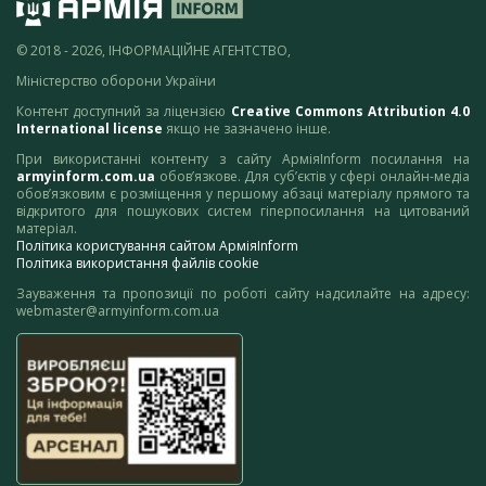
© 2018 - 2026, ІНФОРМАЦІЙНЕ АГЕНТСТВО,
Міністерство оборони України
Контент доступний за ліцензією
Creative Commons Attribution 4.0
International license
якщо не зазначено інше.
При використанні контенту з сайту АрміяInform посилання на
armyinform.com.ua
обов’язкове. Для суб’єктів у сфері онлайн-медіа
обов’язковим є розміщення у першому абзаці матеріалу прямого та
відкритого для пошукових систем гіперпосилання на цитований
матеріал.
Політика користування сайтом АрміяInform
Політика використання файлів cookie
Зауваження та пропозиції по роботі сайту надсилайте на адресу:
webmaster@armyinform.com.ua