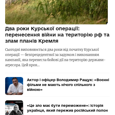
Два роки Курської операції:
перенесення війни на територію рф та
злам планів Кремля
Сьогодні виповнюється два роки від початку Курської
операції — безпрецедентної за задумом і виконанням
кампанії, яка перенесла бойові дії на територію держави-
агресора. Цей крок…
Актор і офіцер Володимир Ращук: «Воєнні
фільми не мають нічого спільного з
війною»
«Це зло має бути переможене»: історія
українця, який пережив російський полон