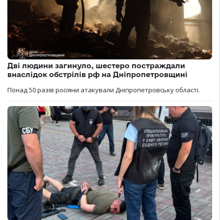
Дві людини загинуло, шестеро постраждали
внаслідок обстрілів рф на Дніпропетровщині
Понад 50 разів росіяни атакували Дніпропетровську області.