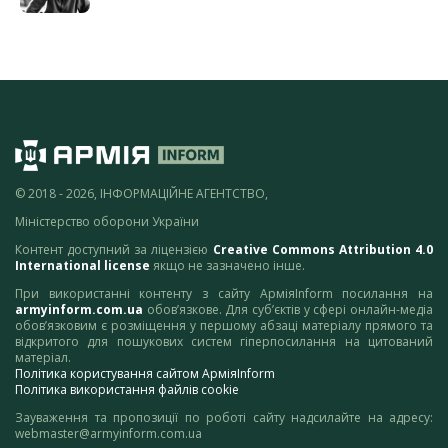
© 2018 - 2026, ІНФОРМАЦІЙНЕ АГЕНТСТВО,
Міністерство оборони України
Контент доступний за ліцензією
Creative Commons Attribution 4.0
International license
якщо не зазначено інше.
При використанні контенту з сайту АрміяInform посилання на
armyinform.com.ua
обов’язкове. Для суб’єктів у сфері онлайн-медіа
обов’язковим є розміщення у першому абзаці матеріалу прямого та
відкритого для пошукових систем гіперпосилання на цитований
матеріал.
Політика користування сайтом АрміяInform
Політика використання файлів cookie
Зауваження та пропозиції по роботі сайту надсилайте на адресу:
webmaster@armyinform.com.ua