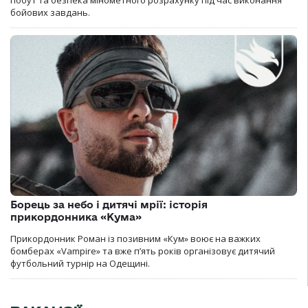
бойових завдань.
Борець за небо і дитячі мрії: історія
прикордонника «Кума»
Прикордонник Роман із позивним «Кум» воює на важких
бомберах «Vampire» та вже п’ять років організовує дитячий
футбольний турнір на Одещині.