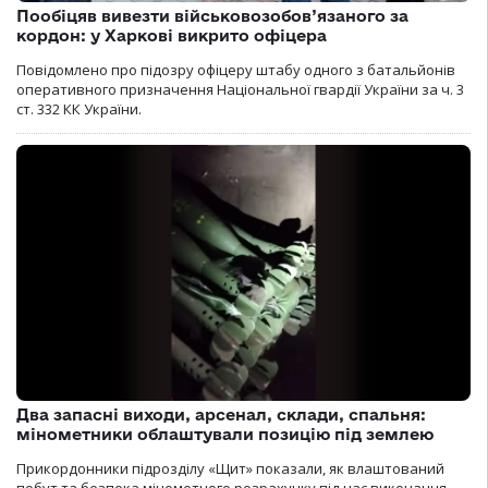
Пообіцяв вивезти військовозобов’язаного за
кордон: у Харкові викрито офіцера
Повідомлено про підозру офіцеру штабу одного з батальйонів
оперативного призначення Національної гвардії України за ч. 3
ст. 332 КК України.
Два запасні виходи, арсенал, склади, спальня:
мінометники облаштували позицію під землею
Прикордонники підрозділу «Щит» показали, як влаштований
побут та безпека мінометного розрахунку під час виконання