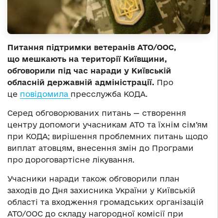
Питання підтримки ветеранів АТО/ООС,
що мешкають на території Київщини,
обговорили під час наради у Київській
обласній державній адміністрації.
Про
це
повідомила
пресслужба КОДА.
Серед обговорюваних питань — створення
центру допомоги учасникам АТО та їхнім сім’ям
при КОДА; вирішення проблемних питань щодо
виплат атовцям, внесення змін до Програми
про дороговартісне лікування.
Учасники наради також обговорили план
заходів до Дня захисника України у Київській
області та входження громадських організацій
АТО/ООС до складу нагородної комісії при