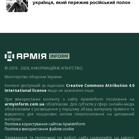
українця, який пережив російський полон
© 2018 - 2026, ІНФОРМАЦІЙНЕ АГЕНТСТВО,
Міністерство оборони України
Контент доступний за ліцензією
Creative Commons Attribution 4.0
International license
якщо не зазначено інше.
При використанні контенту з сайту АрміяInform посилання на
armyinform.com.ua
обов’язкове. Для суб’єктів у сфері онлайн-медіа
обов’язковим є розміщення у першому абзаці матеріалу прямого та
відкритого для пошукових систем гіперпосилання на цитований
матеріал.
Політика користування сайтом АрміяInform
Політика використання файлів cookie
Зауваження та пропозиції по роботі сайту надсилайте на адресу: