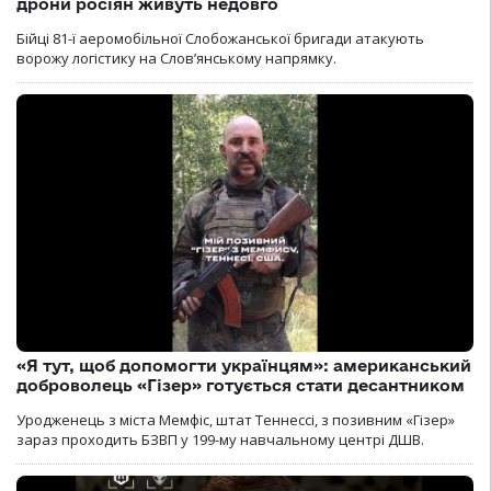
дрони росіян живуть недовго
Бійці 81-ї аеромобільної Слобожанської бригади атакують
ворожу логістику на Словʼянському напрямку.
«Я тут, щоб допомогти українцям»: американський
доброволець «Гізер» готується стати десантником
Уродженець з міста Мемфіс, штат Теннессі, з позивним «Гізер»
зараз проходить БЗВП у 199-му навчальному центрі ДШВ.