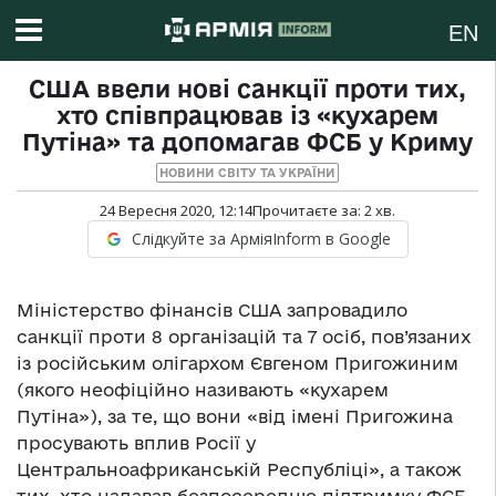
EN
США ввели нові санкції проти тих,
хто співпрацював із «кухарем
Путіна» та допомагав ФСБ у Криму
НОВИНИ СВІТУ ТА УКРАЇНИ
24 Вересня 2020, 12:14
Прочитаєте за:
2
хв.
Слідкуйте за АрміяInform в Google
Міністерство фінансів США запровадило
санкції проти 8 організацій та 7 осіб, пов’язаних
із російським олігархом Євгеном Пригожиним
(якого неофіційно називають «кухарем
Путіна»), за те, що вони «від імені Пригожина
просувають вплив Росії у
Центральноафриканській Республіці», а також