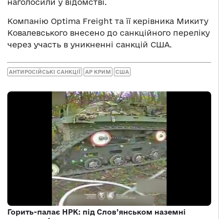
наголосили у відомстві.
Компанію Optima Freight та її керівника Микиту
Ковалевського внесено до санкційного переліку
через участь в уникненні санкцій США.
АНТИРОСІЙСЬКІ САНКЦІЇ
АР КРИМ
США
Горить-палає НРК: під Слов’янськом наземні