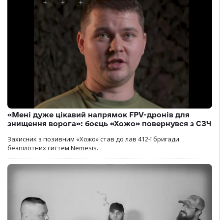
«Мені дуже цікавий напрямок FPV-дронів для
знищення ворога»: боєць «Хожо» повернувся з СЗЧ
Захисник з позивним «Хожо» став до лав 412-ї бригади
безпілотних систем Nemesis.