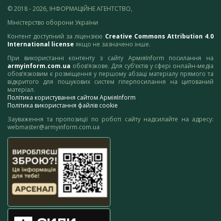
© 2018 - 2026, ІНФОРМАЦІЙНЕ АГЕНТСТВО,
Міністерство оборони України
Контент доступний за ліцензією
Creative Commons Attribution 4.0
International license
якщо не зазначено інше.
При використанні контенту з сайту АрміяInform посилання на
armyinform.com.ua
обов’язкове. Для суб’єктів у сфері онлайн-медіа
обов’язковим є розміщення у першому абзаці матеріалу прямого та
відкритого для пошукових систем гіперпосилання на цитований
матеріал.
Політика користування сайтом АрміяInform
Політика використання файлів cookie
Зауваження та пропозиції по роботі сайту надсилайте на адресу:
webmaster@armyinform.com.ua