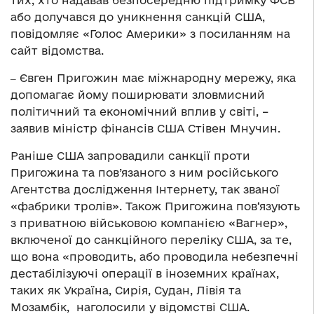
тих, хто надавав безпосередню підтримку ФСБ
або долучався до уникнення санкцій США,
повідомляє «Голос Америки» з посиланням на
сайт відомства.
‒ Євген Пригожин має міжнародну мережу, яка
допомагає йому поширювати зловмисний
політичний та економічний вплив у світі, –
заявив міністр фінансів США Стівен Мнучин.
Раніше США запровадили санкції проти
Пригожина та пов’язаного з ним російського
Агентства дослідження Інтернету, так званої
«фабрики тролів». Також Пригожина пов‘язують
з приватною військовою компанією «Вагнер»,
включеної до санкційного переліку США, за те,
що вона «проводить, або проводила небезпечні
дестабілізуючі операції в іноземних країнах,
таких як Україна, Сирія, Судан, Лівія та
Мозамбік, наголосили у відомстві США.