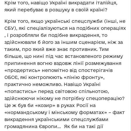
Крім того, навіщо Україні викрадати італійця,
який перебуває в розшуку в своїй країні?
Крім того, якщо українські спецслужби (інші, не
СБУ), які спеціалізуються на подібних операціях
, і розробляли би подібне викрадення, то
здійснювали б його за іншим сценарієм, ніж за
таким, про який вже знає противник. Тим
більше, що нині під час встановленого режиму
припинення вогню вздовж лінії розмежування
«продертись» непомітно від спостерігачів
ОБСЄ, які контролюють «лінію фронту»,
практично неможливо. Навіщо Україні
«попастись» перед світовою спільнотою,
здійснюючи нікому не потрібну спецоперацію?
Це ж був би «козир» в руках Росії на
«нормандському і мінському форматах» – факт
викрадення українськими спецслужбами
громадянина Європи… Як би на такі дії