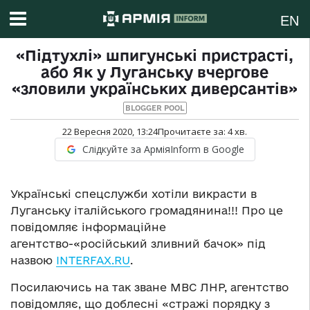
EN
«Підтухлі» шпигунські пристрасті,
або Як у Луганську вчергове
«зловили українських диверсантів»
BLOGGER POOL
22 Вересня 2020, 13:24
Прочитаєте за:
4
хв.
Слідкуйте за АрміяInform в Google
Українські спецслужби хотіли викрасти в
Луганську італійського громадянина!!! Про це
повідомляє інформаційне
агентство-«російський зливний бачок» під
назвою
INTERFAX.RU
.
Посилаючись на так зване МВС ЛНР, агентство
повідомляє, що доблесні «стражі порядку з