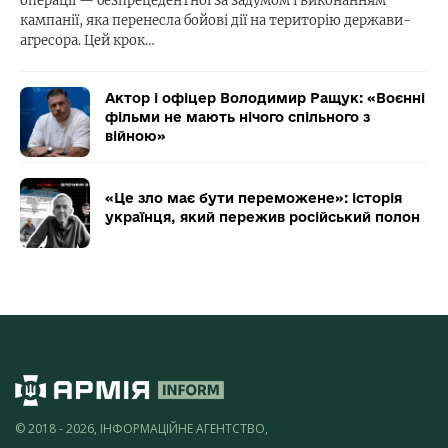
операції — безпрецедентної за задумом і виконанням
кампанії, яка перенесла бойові дії на територію держави-
агресора. Цей крок…
Актор і офіцер Володимир Ращук: «Воєнні
фільми не мають нічого спільного з
війною»
«Це зло має бути переможене»: історія
українця, який пережив російський полон
© 2018 - 2026, ІНФОРМАЦІЙНЕ АГЕНТСТВО,