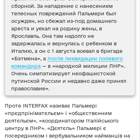
сборной. За нападение с нанесением
телесных повреждений Пальмери был
осужден, но сбежал из-под домашнего
ареста и уехал на родину жены, в
Ярославль. Она там надолго не
задержалась и вернулась с ребенком в
Италию, а он с 1 августа воевал в бригаде
«Бэтмена», а
после ликвидации полевого
командира
— в «народной милиции ЛНР».
Очень симпатизирует неофашистской
путинской России и недавно даже принял
православие».
Проте INTERFAX називає Пальмері
«прєдпрініматєльєм» і «общєствєнним
дєятєльєм», «координатором Італійського
центру в ЛНР». «Дєятєль» Пальмері є
посередником і вербувальником найманців на