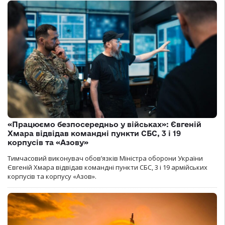
«Працюємо безпосередньо у військах»: Євгеній
Хмара відвідав командні пункти СБС, 3 і 19
корпусів та «Азову»
Тимчасовий виконувач обов’язків Міністра оборони України
Євгеній Хмара відвідав командні пункти СБС, 3 і 19 армійських
корпусів та корпусу «Азов».