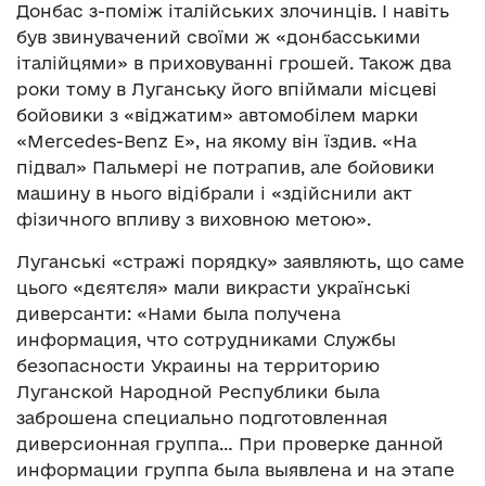
Донбас з-поміж італійських злочинців. І навіть
був звинувачений своїми ж «донбасськими
італійцями» в приховуванні грошей. Також два
роки тому в Луганську його впіймали місцеві
бойовики з «віджатим» автомобілем марки
«Mercedes-Benz Е», на якому він їздив. «На
підвал» Пальмері не потрапив, але бойовики
машину в нього відібрали і «здійснили акт
фізичного впливу з виховною метою».
Луганські «стражі порядку» заявляють, що саме
цього «дєятєля» мали викрасти українські
диверсанти: «Нами была получена
информация, что сотрудниками Службы
безопасности Украины на территорию
Луганской Народной Республики была
заброшена специально подготовленная
диверсионная группа… При проверке данной
информации группа была выявлена и на этапе