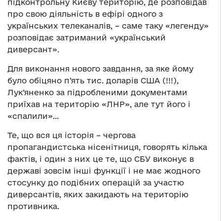
підконтрольну Києву територію, де розповідав
про свою діяльність в ефірі одного з
українських телеканалів, – саме таку «легенду»
розповідає затриманий «український
диверсант».
Для виконання нового завдання, за яке йому
було обіцяно п’ять тис. доларів США (!!!),
Лук’яненко за підробленими документами
приїхав на територію «ЛНР», але тут його і
«спалили»…
Те, що вся ця історія – чергова
пропагандистська нісенітниця, говорять кілька
фактів, і один з них це те, що СБУ виконує в
державі зовсім інші функції і не має жодного
стосунку до подібних операцій за участю
диверсантів, яких закидають на територію
противника.