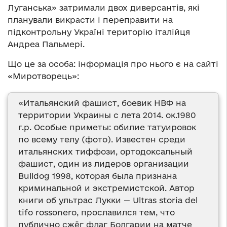
Луганська» затримали двох диверсантів, які
планували викрасти і переправити на
підконтрольну Україні територію італійця
Андреа Пальмері.
Що це за особа: інформація про нього є на сайті
«Миротворець»:
«Итальянский фашист, боевик НВФ на
территории Украины с лета 2014. ок.1980
г.р. Особые приметы: обилие татуировок
по всему телу (фото). Известен среди
итальянских тиффози, ортодоксальный
фашист, один из лидеров организации
Bulldog 1998, которая была признана
криминальной и экстремистской. Автор
книги об ультрас Лукки — Ultras storia del
tifo rossonero, прославился тем, что
публично сжёг флаг Болгарии на матче