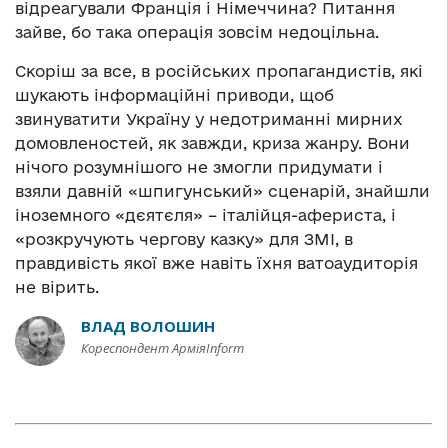
відреагували Франція і Німеччина? Питання
зайве, бо така операція зовсім недоцільна.
Скоріш за все, в російських пропагандистів, які
шукають інформаційні приводи, щоб
звинуватити Україну у недотриманні мирних
домовленостей, як завжди, криза жанру. Вони
нічого розумнішого не змогли придумати і
взяли давній «шпигунський» сценарій, знайшли
іноземного «дєятєля» – італійця-афериста, і
«розкручують чергову казку» для ЗМІ, в
правдивість якої вже навіть їхня ватоаудиторія
не вірить.
ВЛАД ВОЛОШИН
Кореспондент АрміяInform