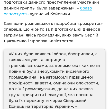
подготовки данного преступления участники
данной группы были задержаны», –
браво
рапортують
луганські бойовики.
Далі вони розповідають подробиці «розкритої»
операції, що нібито за підготовку цієї диверсії
затримані якісь громадяни, яких звуть Сергій
Лук’яненко і Ярослав Калістратов.
«У них були виявлені зброя, боєприпаси, а
також ампули та шприци з
транквілізаторами, за допомогою яких вони
повинні були знерухомити іноземного
громадянина і на автомобілі підвищеної
прохідності вивезти, оминаючи блокпости,
до лінії розмежування, де на них чекала
група прикриття і евакуації, яка повинна
була їх перекинути через Сіверський
Донець на територію України», –