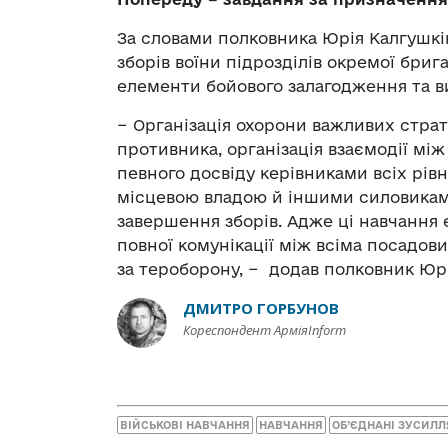
За словами полковника Юрія Калгушкі
зборів воїни підрозділів окремої бри
елементи бойового залагодження та в
− Організація охорони важливих страт
противника, організація взаємодії між
певного досвіду керівниками всіх рівні
місцевою владою й іншими силовикам
завершення зборів. Адже ці навчання
повної комунікації між всіма посадов
за тероборону, − додав полковник Юр
ДМИТРО ГОРБУНОВ
Кореспондент АрміяInform
ВІЙСЬКОВІ НАВЧАННЯ
НАВЧАННЯ
ОБ’ЄДНАНІ ЗУСИЛЛ