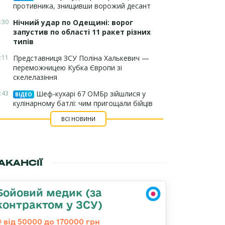
противника, знищивши ворожий десант
:30
Нічний удар по Одещині: ворог
запустив по області 11 ракет різних
типів
:11
Представниця ЗСУ Поліна Халькевич —
переможницею Кубка Європи зі
скелелазіння
:43
Шеф-кухарі 67 ОМБр зійшлися у
ВІДЕО
кулінарному батлі: чим пригощали бійців
ВСІ НОВИНИ
АКАНСІЇ
Бойовий медик (за
контрактом у ЗСУ)
від 50000 до 170000 грн