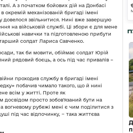
алі. А з початком бойових дій на Донбасі
в окремій механізованій бригаді імені
му довелося звільнитися. Нині вже завершую
я на військовій службі. Ці збори є для мене
П
ійськові навички та підготовленою прибути
старший солдат Лариса Савченко.
осади, так би мовити, обіймає солдат Юрій
йний рядовий боєць, а ось під час привалів –
війни проходив службу в бригаді імені
редку» побачив чимало такого, що й нині
ене всім у житті. Проте як
м досвідом просто зобов’язаний бути на
а вогневому рубежі мені є чим поділитися з
уші під час відпочинку, − така життєва
Д
п
ям