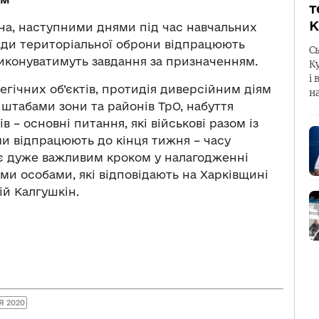
т
К
на, наступними днями під час навчальних
гади територіальної оброни відпрацюють
С
иконуватимуть завдання за призначенням.
К
і 
егічних об’єктів, протидія диверсійним діям
н
 штабами зони та районів ТрО, набуття
в – основні питання, які військові разом із
и відпрацюють до кінця тижня – часу
 є дуже важливим кроком у налагодженні
ими особами, які відповідають на Харківщині
ій Калгушкін.
Я 2020