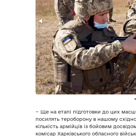
− Ще на етапі підготовки до цих масш
посилять тероборону в нашому східно
кількість армійців із бойовим досвідо
комісар Харківського обласного військ