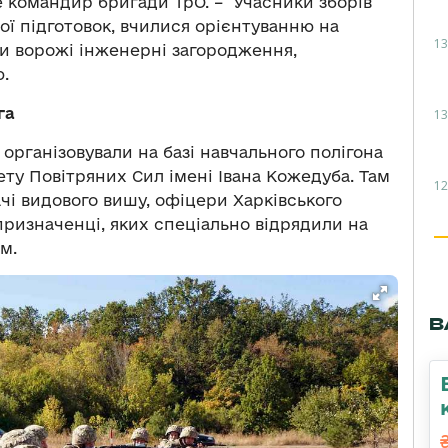
же командир бригади ТрО. – Учасники зборів
ої підготовок, вчилися орієнтуванню на
13
и ворожі інженерні загородження,
.
га
13
 організовували на базі навчального полігона
ету Повітряних Сил імені Івана Кожедуба. Там
12
ачі видового вишу, офіцери Харківського
призначенці, яких спеціально відрядили на
м.
В