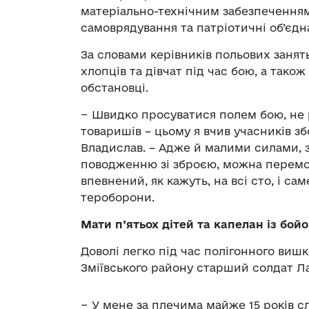
матеріально-технічним забезпечення
самоврядування та патріотичні об’єдн
За словами керівників польових занят
хлопців та дівчат під час бою, а також 
обстановці.
− Швидко просуватися полем бою, не р
товаришів – цьому я вчив учасників з
Владислав. – Адже й малими силами, 
поводженню зі зброєю, можна перемог
впевнений, як кажуть, на всі сто, і са
тероборони.
Мати п’ятьох дітей та капелан із бо
Доволі легко під час полігонного вишк
Зміївського району старший солдат Л
− У мене за плечима майже 15 років с