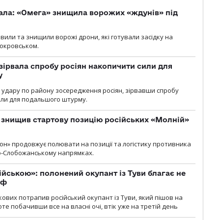
ала: «Омега» знищила ворожих «ждунів» під
вили та знищили ворожі дрони, які готували засідку на
Покровськом.
зірвала спробу росіян накопичити сили для
у
и удару по району зосередження росіян, зірвавши спробу
или для подальшого штурму.
 знищив стартову позицію російських «Молній»
н» продовжує полювати на позиції та логістику противника
но-Слобожанському напрямках.
ійською»: полонений окупант із Туви благає не
рф
кових потрапив російський окупант із Туви, який пішов на
те побачивши все на власні очі, втік уже на третій день