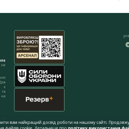
pr
ons
не
orm
Для
м є
 та
 на
 на
чити вам найкращий досвід роботи на нашому сайті. Продовжу
я файлів cookie. Детальніше про
політику використання фай