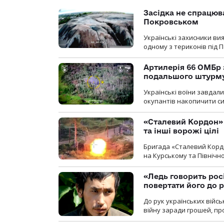
Засідка не спрацюв
Покровськом
Українські захисники вия
одному з териконів під 
Артилерія 66 ОМБр 
подальшого штурм
Українські воїни завдал
окупантів накопичити с
«Сталевий Кордон»
та інші ворожі цілі
Бригада «Сталевий Кордо
на Курському та Північ
«Ледь говорить рос
повертати його до 
До рук українських війсь
війну заради грошей, про