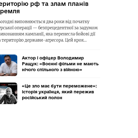
ериторію рф та злам планів
ремля
ьогодні виповнюється два роки від початку
урської операції — безпрецедентної за задумом
виконанням кампанії, яка перенесла бойові дії
а територію держави-агресора. Цей крок…
Актор і офіцер Володимир
Ращук: «Воєнні фільми не мають
нічого спільного з війною»
«Це зло має бути переможене»:
історія українця, який пережив
російський полон