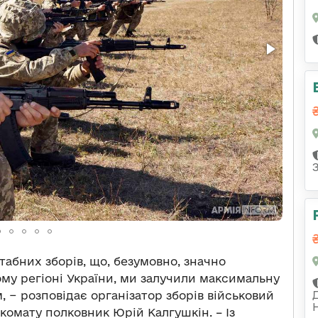
табних зборів, що, безумовно, значно
му регіоні України, ми залучили максимальну
м, − розповідає організатор зборів військовий
комату полковник Юрій Калгушкін. – Із