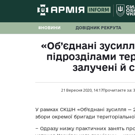
#НОВИНИ
ДОВІДНИК РЕКРУТА
«Об’єднані зусилля
підрозділами те
залучені й 
21 Вересня 2020, 14:17
Прочитаєте за:
У рамках СКШН «Об’єднані зусилля — 
збори окремої бригади територіально
− Одразу низку практичних занять про