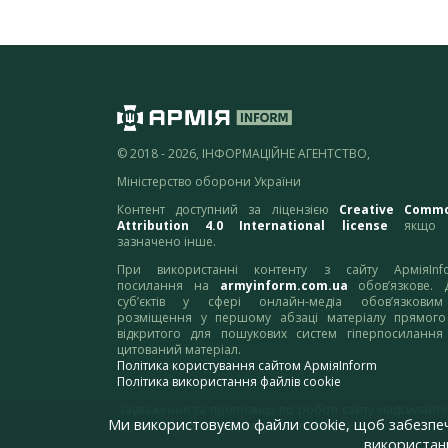
© 2018 - 2026, ІНФОРМАЦІЙНЕ АГЕНТСТВО,
Міністерство оборони України
Контент доступний за ліцензією
Creative Comm
Attribution 4.0 International license
якщо 
зазначено інше.
При використанні контенту з сайту АрміяInf
посилання на
armyinform.com.ua
обов’язкове. 
суб’єктів у сфері онлайн-медіа обов’язкови
розміщення у першому абзаці матеріалу прямого
відкритого для пошукових систем гіперпосилання
цитований матеріал.
Політика користування сайтом АрміяInform
Політика використання файлів cookie
Зауваження та пропозиції по роботі сайту надсилайте
Ми використовуємо файли cookie, щоб забезпе
адресу:
webmaster@armyinform.com.ua
використанн