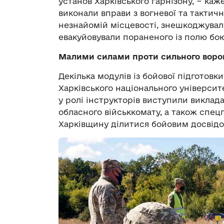
установ Харківського гарнізону, − ка
виконали вправи з вогневої та тактичн
незнайомій місцевості, знешкоджувал
евакуйовували пораненого із полю бою
Малими силами проти сильного воро
Декілька модулів із бойової підготовки
Харківського національного університ
у ролі інструкторів виступили виклад
обласного військкомату, а також спец
Харківщину ділитися бойовим досвідо