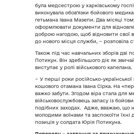
була медсестрою у харківському госпіт
виконувала обов’язки бойового медика 
гетьмана Івана Мазепи. Два місяці то
оформлювати документи для відновленн
доброю нагодою, щоб відновити свої в
до нового місця служби, − розповіла 
Також під час навчальних зборів дві п
Потикун. Він здебільшого діє як звича
виступає у ролі військового капелана.
− У перші роки російсько-української 
кошового отамана Івана Сірка. На «пе
важко забути. Згодом віра стала для м
військовослужбовець запасу із бойови
подібних заходах. Адже, вважаю, що н
молодими воїнами та заспокоїти їхні д
позиція у солдата Юрія Потикуна.
Попереду – завдання за призначенн