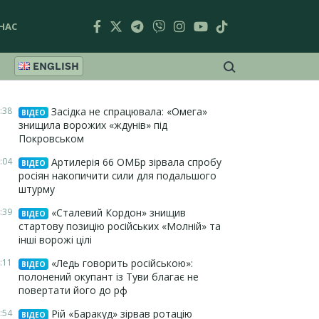
НАС
ENGLISH
:38
Засідка не спрацювала: «Омега»
ВІДЕО
знищила ворожих «ждунів» під
Покровськом
:04
Артилерія 66 ОМБр зірвала спробу
ВІДЕО
росіян накопичити сили для подальшого
штурму
:39
«Сталевий Кордон» знищив
ВІДЕО
стартову позицію російських «Молній» та
інші ворожі цілі
:11
«Ледь говорить російською»:
ВІДЕО
полонений окупант із Туви благає не
повертати його до рф
:54
Рій «Баракуд» зірвав ротацію
ВІДЕО