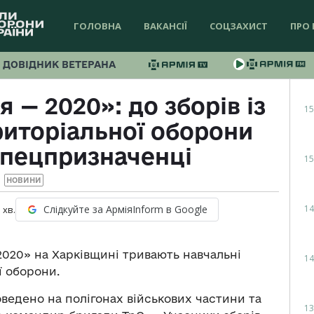
ГОЛОВНА
ВАКАНСІЇ
СОЦЗАХИСТ
ПРО 
ДОВІДНИК ВЕТЕРАНА
 — 2020»: до зборів із
15
риторіальної оборони
спецпризначенці
15
НОВИНИ
14
Слідкуйте за АрміяInform в Google
3
хв.
2020» на Харківщині тривають навчальні
14
ї оборони.
ведено на полігонах військових частини та
13