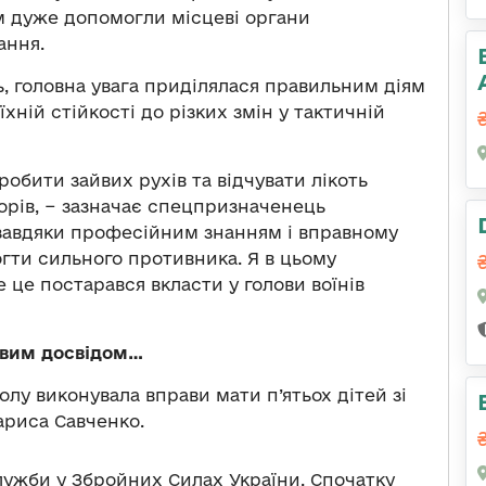
м дуже допомогли місцеві органи
ання.
ь, головна увага приділялася правильним діям
їхній стійкості до різких змін у тактичній
обити зайвих рухів та відчувати лікоть
борів, − зазначає спецпризначенець
завдяки професійним знанням і вправному
ти сильного противника. Я в цьому
ме це постарався вкласти у голови воїнів
йовим досвідом…
олу виконувала вправи мати п’ятьох дітей зі
ариса Савченко.
лужби у Збройних Силах України. Спочатку