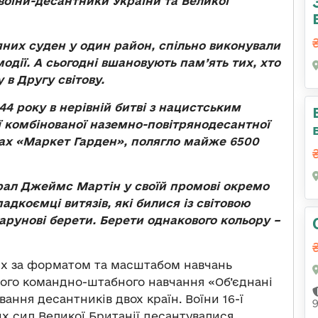
воїни-десантники України та Великої
них суден у один район, спільно виконували
одії. А сьогодні вшановують пам’ять тих, хто
 в Другу світову.
944 року в нерівній битві з нацистським
 комбінованої наземно-повітрянодесантної
дах «Маркет Гарден», полягло майже 6500
ал Джеймс Мартін у своїй промові окремо
падкоємці витязів, які билися із світовою
марунові берети. Берети однакового кольору –
их за форматом та масштабом навчань
ного командно-штабного навчання «Об’єднані
вання десантників двох країн. Воїни 16-ї
 сил Великої Британії десантувалися