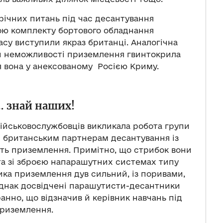
річних питань під час десантування
ю комплекту бортового обладнання
асу виступили якраз британці. Аналогічна
ри неможливості приземлення гвинтокрила
ся вона у анексованому Росією Криму.
… знай наших!
військовослужбовців викликала робота групи
 британським партнерам десантування із
ість приземлення. Примітно, що стрибок вони
а зі зброєю напарашутних системах типу
ика приземлення дув сильний, із поривами,
Однак досвідчені парашутисти-десантники
анно, що відзначив й керівник навчань під
приземлення.