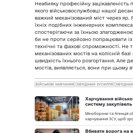
Неабияку професійну зацікавленість п
якого військовослужбовці нашої деса
важкий механізований міст через яр. Я
їхніх подібних інженерних комплекса
спостерігаючи за їхньою злагодженою 
би не проти серйозно попрацювати із
технічні та фахові спроможності. Не 
механізованих мостів на колісній базі
швидкість їхнього розгортання. Але де
мостів, виявляється, вони при цьому 
ВІЙСЬКОВІ НАВЧАННЯ
ОБ’ЄДНАНІ ЗУСИЛЛЯ
ОБ’ЄДНАН
Харчування військ
систему закупівель
Міноборони та Агенція 
харчування ЗСУ, щоб зро
Вбивати ворога на в