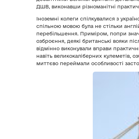
ДШВ, виконавши різноманітні практичн
Іноземні колеги спілкувалися з украї
спільною мовою була не стільки англій
перебільшення. Приміром, попри значн
озброєння, деякі британські вояки піс
відмінно виконували вправи практичних
навіть великокаліберних кулеметів, о
миттєво переймали особливості застос