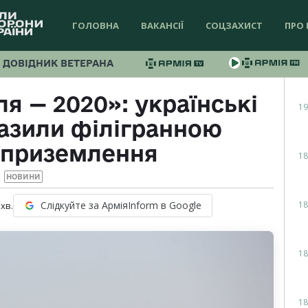
ГОЛОВНА
ВАКАНСІЇ
СОЦЗАХИСТ
ПРО 
ДОВІДНИК ВЕТЕРАНА
я — 2020»: українські
19
азили філігранною
 приземлення
18
НОВИНИ
18
Слідкуйте за АрміяInform в Google
хв.
18
18