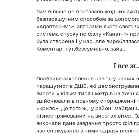
Тим більше не поставало жодних зуст
безпарашутним способом за допомого
«Адаптер-М1», авторами якого свого ч
система спуску по фалу «Канат-1» п
була створена і у нас. Але виробляла
Коментарі тут,безсумнівно, зайві.
І все ж
Особливе захоплення навіть у наших 
парашутистів ДШВ, які демонстрували
висоти у кілька тисяч метрів на точн
здійснювали в повному спорядженні т
«крило». До того ж, у районі майданч
різноспрямований на висотах вітер. 
виконали дане завдання просто філігр
час спілкування з ними одразу після 