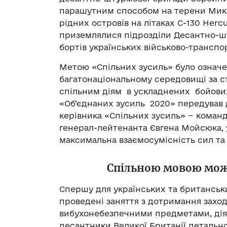
парашутним способом на терени Мико
рідних островів на літаках C-130 Herc
приземлялися підрозділи Десантно-шт
бортів українських військово-транспо
Метою «Спільних зусиль» було означе
багатонаціональному середовищі за с
спільним діям в ускладнених бойових
«Об’єднаних зусиль 2020» передував 
керівника «Спільних зусиль» − кома
генерал-лейтенанта Євгена Мойсюка, у
максимальна взаємосумісність сил та з
Спільною мовою може
Спершу для українських та британськи
проведені заняття з дотримання заход
вибухонебезпечними предметами, діям
десантники Великої Британії детальн