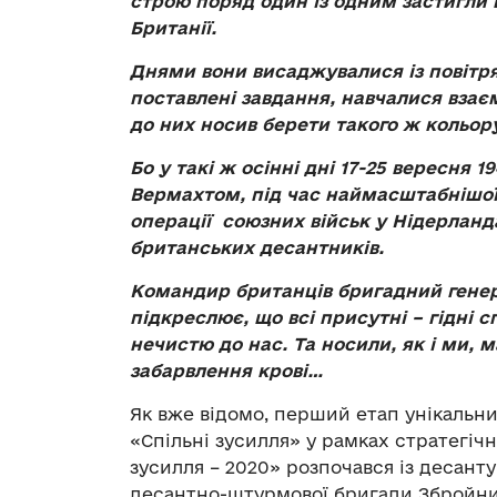
строю поряд один із одним застигли 
Британії.
Днями вони висаджувалися із повітря
поставлені завдання, навчалися взаєм
до них носив берети такого ж кольору
Бо у такі ж осінні дні 17-25 вересня 1
Вермахтом, під час наймасштабнішої
операції союзних військ у Нідерлан
британських десантників.
Командир британців бригадний генер
підкреслює, що всі присутні – гідні с
нечистю до нас. Та носили, як і ми, 
забарвлення крові…
Як вже відомо, перший етап унікальн
«Спільні зусилля» у рамках стратегіч
зусилля – 2020» розпочався із десанту
десантно-штурмової бригади Збройних