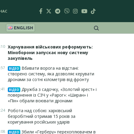
НАС
ENGLISH
:10
Харчування військових реформують:
Міноборони запускає нову систему
закупівель
:57
Вбивати ворога на відстані:
ВІДЕО
створено систему, яка дозволяє керувати
дронами за сотні кілометрів від фронту
:41
Дружба з садочку, «Золотий хрест» і
ВІДЕО
повернення із СЗЧ у «Рарог»: «Ширан» і
«Пін» обрали воювати дронами
:24
Робота над собою: харківський
безробітний отримав 15 років за
коригування російських ударів
:08
Збили «Герберу» перехоплювачем в
ВІДЕО