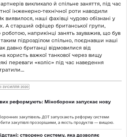
артнерів викликало й спільне заняття, під час
нтної інженерно-технічної роти наводили
к виявилося, наші фахівці чудово обізнані у
х. А старший офіцер британської групи,
роботою, наприкінці занять зауважив, що був
 таким підрозділом спільно, поєднавши наші
так давно британці відмовилися від
 на користь важкої танкової через вищу
які переваги «коліс» під час наведення
втратили…
І ЗУСИЛЛЯ 2020
ових реформують: Міноборони запускає нову
оборонних закупівель ДОТ запускають реформу системи
бити закупівлі прозорішими, а якість продуктів — вищою.
ідстані: створено систему, яка дозволяє