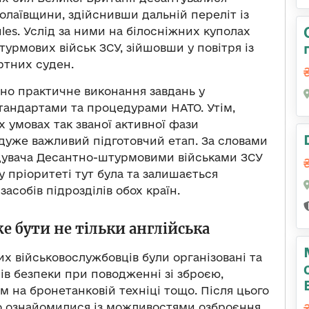
лаївщини, здійснивши дальній переліт із
ules. Услід за ними на білосніжних куполах
урмових військ ЗСУ, зійшовши у повітря із
ртних суден.
но практичне виконання завдань у
тандартами та процедурами НАТО. Утім,
 умовах так званої активної фази
дуже важливий підготовчий етап. За словами
ндувача Десантно-штурмовими військами ЗСУ
 пріоритеті тут була та залишається
асобів підрозділів обох країн.
 бути не тільки англійська
х військовослужбовців були організовані та
ів безпеки при поводженні зі зброєю,
 на бронетанковій техніці тощо. Після цього
о ознайомилися із можливостями озброєння