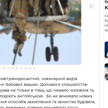
т
К
С
К
і 
н
 повітрянодесантної, інженерної видів
нні бойових машин. Допомога спеціалістів-
рава не тільки в тому, що чимало чоловіків та
лодіють англійською. Бо не виникало ніяких
ння способів захоплення та зачистки будівель
оль важливих ділянок місцевості тощо.