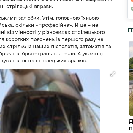
і стрілецькі вправи.
нськими залюбки. Утім, головною їхньою
ська, скільки «професійна». Й це – не
П
і відмінності у різновидах стрілецького
ля коротких пояснень із першого разу на
 стрільб із наших пістолетів, автоматів та
зброєння бронетранспортерів. А українці
ування їхніх стрілецьких зразків.
Д
п