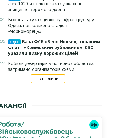
лоб: 1020-й полк показав унікальне
знищення ворожого дрона
:51
Ворог атакував цивільну інфраструктуру
Одеси: пошкоджено стадіон
«Чорноморець»
:35
База ФСБ «Беня House», тіньовий
ВІДЕО
флот і «Кримський рубильник»: СБС
уразили низку ворожих цілей
:22
Робили дезертирів у чотирьох областях:
затримано організаторів схеми
ВСІ НОВИНИ
АКАНСІЇ
Робота/
Військовослужбовець