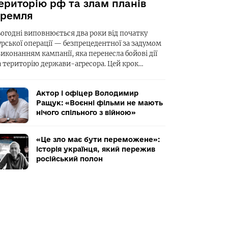
ериторію рф та злам планів
ремля
ьогодні виповнюється два роки від початку
урської операції — безпрецедентної за задумом
виконанням кампанії, яка перенесла бойові дії
а територію держави-агресора. Цей крок…
Актор і офіцер Володимир
Ращук: «Воєнні фільми не мають
нічого спільного з війною»
«Це зло має бути переможене»:
історія українця, який пережив
російський полон