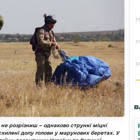
17
17
17
В
не розрізниш – однаково стрункі міцні
схилені долу голови у марунових беретах. У