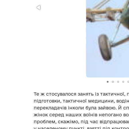
Те ж стосувалося занять із тактичної,
підготовки, тактичної медицини, воді
перекладачів інколи була зайвою. Й сп
жінок серед наших воїнів непогано во
проблем, скажімо, під час відпрацюва
у населеному пункті, взятті під контр