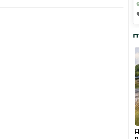
П
Д
п