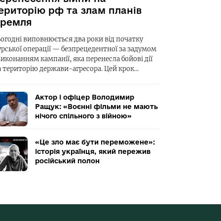
ериторію рф та злам планів
ремля
ьогодні виповнюється два роки від початку
урської операції — безпрецедентної за задумом
виконанням кампанії, яка перенесла бойові дії
а територію держави-агресора. Цей крок…
Актор і офіцер Володимир
Ращук: «Воєнні фільми не мають
нічого спільного з війною»
«Це зло має бути переможене»:
історія українця, який пережив
російський полон