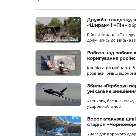
Дружба з садочку, «
«Ширан» і «Пін» о
Бійці «Ширан» і «Пін» др
долучились до війська і 
Робота над собою: х
коригування російс
Конфіскацію майна та 15 
розвідки (більш відомої як
Збили «Герберу» пе
унікальне знищенн
«Хенкок», боєць екіпажу 
ударом лоб в лоб.
Ворог атакував ци
стадіон «Чорномор
Унаслідок ворожого удар