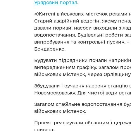
Урядовий портал
.
«Жителі військових містечок роками 
Старий аварійний водогін, якому понад
давали пориви, насоси виходили з ла
водопостачання. Будівельні роботи за
випробування та контрольні пуски», –
Бондаренко.
Будувати підрядники почали наприкін
випередженням графіку. Загалом прокл
військових містечок, через Орлівщину
Збудували і сучасну насосну станцію 
Новомосковську. Для чистої води вста
Загалом стабільне водопостачання буд
військових містечок.
Проект реалізували обласним і держа
гривень.