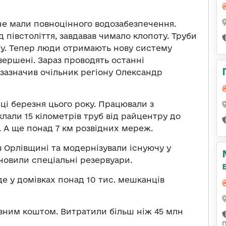
не мали повноцінного водозабезпечення.
 півстоліття, завдавав чимало клопоту. Труби
ду. Тепер люди отримають нову систему
вершені. Зараз проводять останні
 зазначив очільник регіону Олександр
ці березня цього року. Працювали з
али 15 кілометрів труб від райцентру до
. А ще понад 7 км розвідних мереж.
в Орлівщині та модернізували існуючу у
новили спеціальні резервуари.
е у домівках понад 10 тис. мешканців
вним коштом. Витратили більш ніж 45 млн