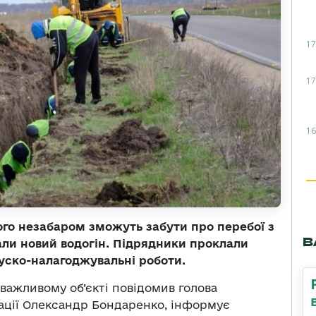
17
17
16
ого незабаром зможуть забути про перебої з
В
ли новий водогін. Підрядники проклали
пуско-налагоджувальні роботи.
важливому об’єкті повідомив голова
ації Олександр Бондаренко, інформує