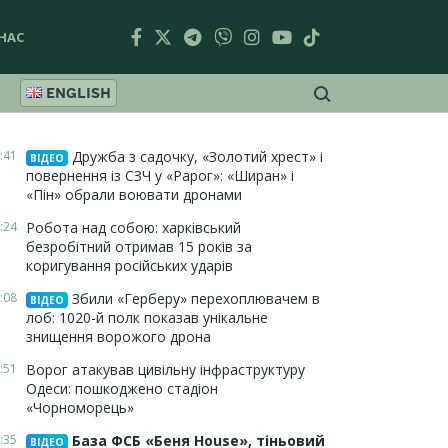
НАС
ENGLISH
:41
Дружба з садочку, «Золотий хрест» і
ВІДЕО
повернення із СЗЧ у «Рарог»: «Ширан» і
«Пін» обрали воювати дронами
:24
Робота над собою: харківський
безробітний отримав 15 років за
коригування російських ударів
:08
Збили «Герберу» перехоплювачем в
ВІДЕО
лоб: 1020-й полк показав унікальне
знищення ворожого дрона
:51
Ворог атакував цивільну інфраструктуру
Одеси: пошкоджено стадіон
«Чорноморець»
:35
База ФСБ «Беня House», тіньовий
ВІДЕО