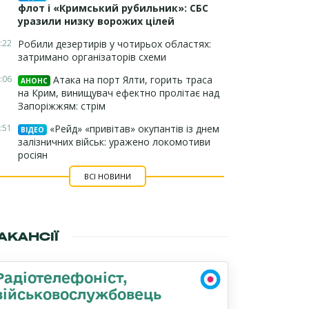
флот і «Кримський рубильник»: СБС
уразили низку ворожих цілей
:22
Робили дезертирів у чотирьох областях:
затримано організаторів схеми
:06
Атака на порт Ялти, горить траса
АНОНС
на Крим, винищувач ефектно пролітає над
Запоріжжям: стрім
:51
«Рейд» «привітав» окупантів із днем
ВІДЕО
залізничних військ: уражено локомотиви
росіян
ВСІ НОВИНИ
АКАНСІЇ
Радіотелефоніст,
військовослужбовець