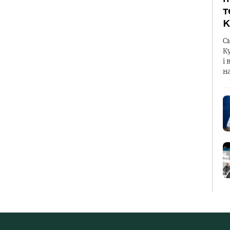
т
К
С
К
і 
н