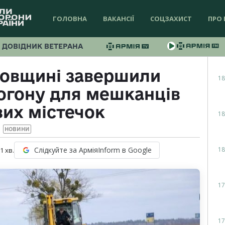
ГОЛОВНА
ВАКАНСІЇ
СОЦЗАХИСТ
ПРО 
ДОВІДНИК ВЕТЕРАНА
ровщині завершили
18
огону для мешканців
вих містечок
18
НОВИНИ
18
Слідкуйте за АрміяInform в Google
 1
хв.
17
17