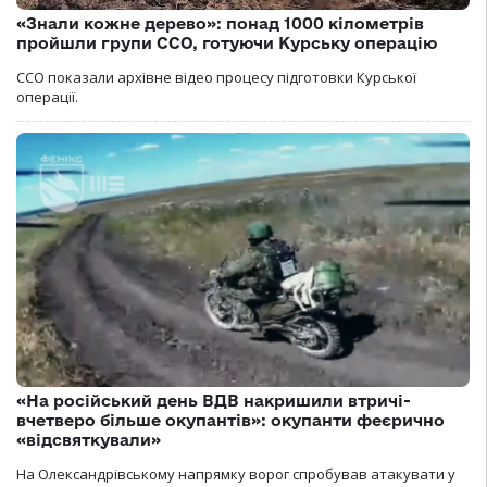
«Знали кожне дерево»: понад 1000 кілометрів
пройшли групи ССО, готуючи Курську операцію
ССО показали архівне відео процесу підготовки Курської
операції.
«На російський день ВДВ накришили втричі-
вчетверо більше окупантів»: окупанти феєрично
«відсвяткували»
На Олександрівському напрямку ворог спробував атакувати у