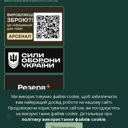
webmaster@armyinform.com.ua
Ми використовуємо файли cookie, щоб забезпечити
вам найкращий досвід роботи на нашому сайті.
Продовжуючи користуватися сайтом, ви погоджуєтесь
press@armyinform.com.ua
на використання файлів cookie. Детальніше про
політику використання файлів cookie
.
Погоджуюсь