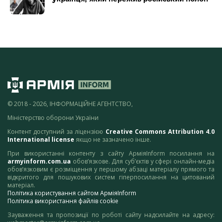
© 2018 - 2026, ІНФОРМАЦІЙНЕ АГЕНТСТВО,
Міністерство оборони України
Контент доступний за ліцензією
Creative Commons Attribution 4.0
International license
якщо не зазначено інше.
При використанні контенту з сайту АрміяInform посилання на
armyinform.com.ua
обов’язкове. Для суб’єктів у сфері онлайн-медіа
обов’язковим є розміщення у першому абзаці матеріалу прямого та
відкритого для пошукових систем гіперпосилання на цитований
матеріал.
Політика користування сайтом АрміяInform
Політика використання файлів cookie
Зауваження та пропозиції по роботі сайту надсилайте на адресу: