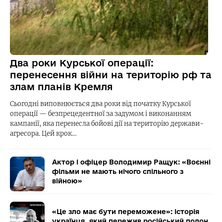
Два роки Курської операції:
перенесення війни на територію рф та
злам планів Кремля
Сьогодні виповнюється два роки від початку Курської
операції — безпрецедентної за задумом і виконанням
кампанії, яка перенесла бойові дії на територію держави-
агресора. Цей крок…
Актор і офіцер Володимир Ращук: «Воєнні
фільми не мають нічого спільного з
війною»
«Це зло має бути переможене»: історія
українця, який пережив російський полон