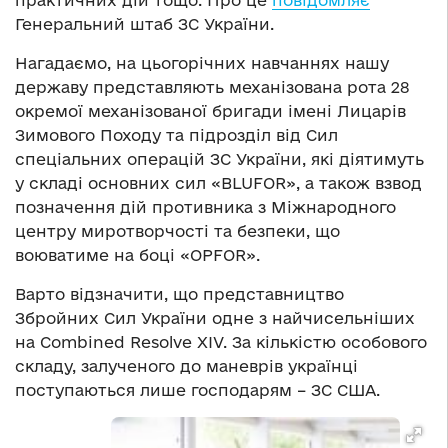
практичних дій тощо. Про це
повідомляє
Генеральний штаб ЗС України.
Нагадаємо, на цьогорічних навчаннях нашу
державу представляють механізована рота 28
окремої механізованої бригади імені Лицарів
Зимового Походу та підрозділ від Сил
спеціальних операцій ЗС України, які діятимуть
у складі основних сил «BLUFOR», а також взвод
позначення дій противника з Міжнародного
центру миротворчості та безпеки, що
воюватиме на боці «OPFOR».
Варто відзначити, що представництво
Збройних Сил України одне з найчисельніших
на Combined Resolve XIV. За кількістю особового
складу, залученого до маневрів українці
поступаються лише господарям – ЗС США.