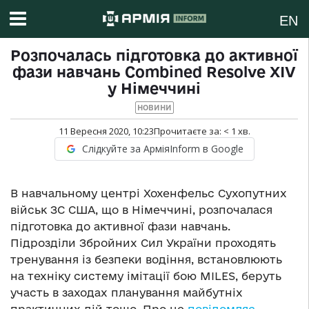
EN
Розпочалась підготовка до активної
фази навчань Combined Resolve XIV
у Німеччині
НОВИНИ
11 Вересня 2020, 10:23
Прочитаєте за:
< 1
хв.
Слідкуйте за АрміяInform в Google
В навчальному центрі Хохенфельс Сухопутних
військ ЗС США, що в Німеччині, розпочалася
підготовка до активної фази навчань.
Підрозділи Збройних Сил України проходять
тренування із безпеки водіння, встановлюють
на техніку систему імітації бою MILES, беруть
участь в заходах планування майбутніх