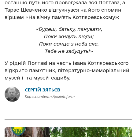
останню путь його проводжала вся Полтава, а
Тарас Шевченко відгукнувся на його спомин
віршем «На вічну пам’ять Котляревському»:
«Будеш, батьку, панувати,
Поки живуть люди;
Поки сонце з неба сяє,
Тебе не забудуть!»
У рідній Полтаві на честь Івана Котляревського
відкрито пам’ятник, літературно-меморіальний
музей і та музей-садибу.
СЕРГІЙ ЗЯТЬЄВ
Кореспондент АрміяInform