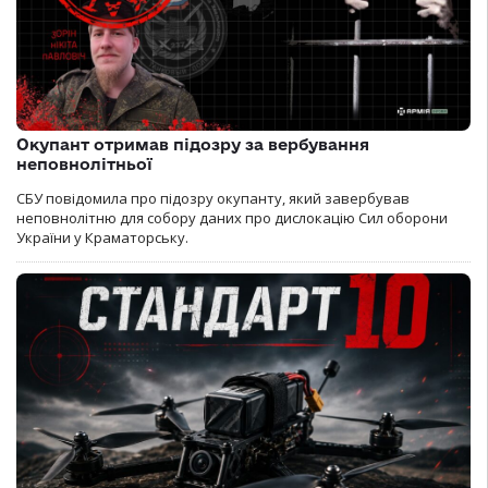
Окупант отримав підозру за вербування
неповнолітньої
СБУ повідомила про підозру окупанту, який завербував
неповнолітню для собору даних про дислокацію Сил оборони
України у Краматорську.