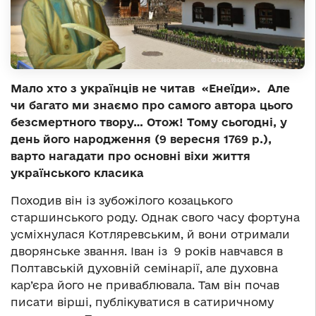
Мало хто з українців не читав «Енеїди». Але
чи багато ми знаємо про самого автора цього
безсмертного твору… Отож! Тому сьогодні, у
день його народження (9 вересня 1769 р.),
варто нагадати про основні віхи життя
українського класика
Походив він із зубожілого козацького
старшинського роду. Однак свого часу фортуна
усміхнулася Котляревським, й вони отримали
дворянське звання. Іван із 9 років навчався в
Полтавській духовній семінарії, але духовна
кар’єра його не приваблювала. Там він почав
писати вірші, публікуватися в сатиричному