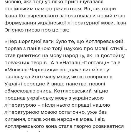
мовою, яка тоді усіляко пригнічувалася
російським самодержавством. Відтак твори
Івана Котляревського започаткували новий етап
формування української літературної мови. Іван
Огієнко писав про це так:
«Першорядної ваги було те, що Котляревський
порвав з панівною тоді наукою про мовні стилі…
став дивитися на мову народну, як на достойну
поважних творів. А в «Наталці-Полтавці» та в
«Москалі-Чарівнику» він дуже висміяв ту
панівну за його часу мову, якою говорило в
Україні середнє й вище панство, поволі
обмосковлюючись. Котляревський міцно
поєднав українську мову з українською
літературою – після нього справді нашою
літературною мовою остаточно, уже без
хитання, стала жива народна мова. І від
Котляревського вона стала творчо розвиватися