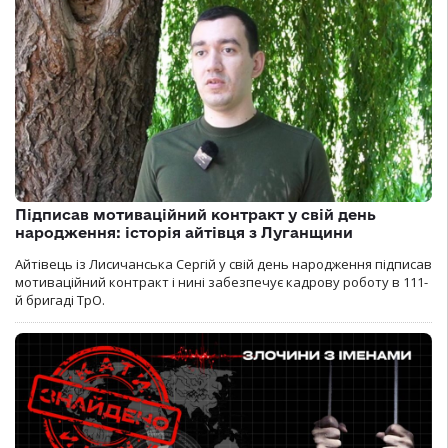
Підписав мотиваційний контракт у свій день
народження: історія айтівця з Луганщини
Айтівець із Лисичанська Сергій у свій день народження підписав
мотиваційний контракт і нині забезпечує кадрову роботу в 111-
й бригаді ТрО.