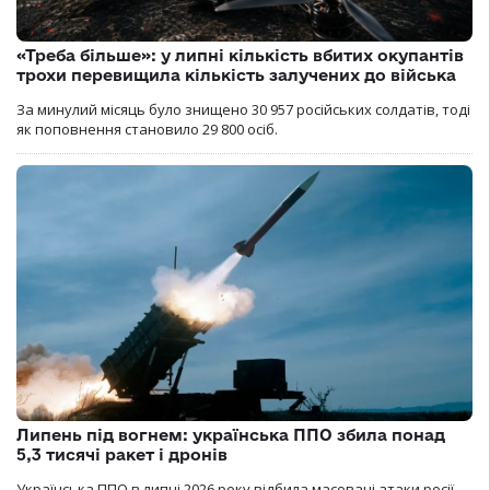
«Треба більше»: у липні кількість вбитих окупантів
трохи перевищила кількість залучених до війська
За минулий місяць було знищено 30 957 російських солдатів, тоді
як поповнення становило 29 800 осіб.
Липень під вогнем: українська ППО збила понад
5,3 тисячі ракет і дронів
Українська ППО в липні 2026 року відбила масовані атаки росії,