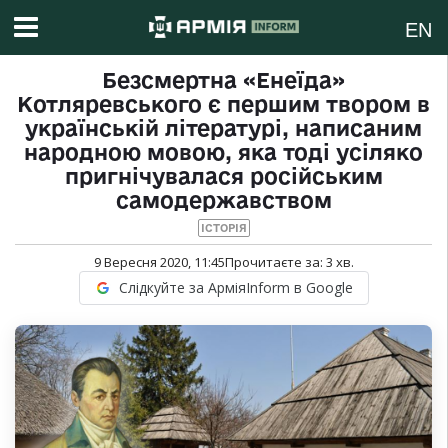
EN
Безсмертна «Енеїда»
Котляревського є першим твором в
українській літературі, написаним
народною мовою, яка тоді усіляко
пригнічувалася російським
самодержавством
ІСТОРІЯ
9 Вересня 2020, 11:45
Прочитаєте за:
3
хв.
Слідкуйте за АрміяInform в Google