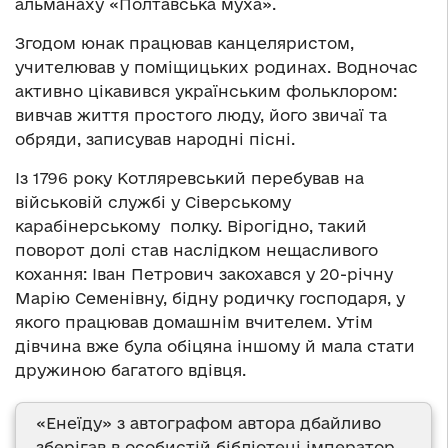
альманаху «Полтавська муха».
Згодом юнак працював канцеляристом,
учителював у поміщицьких родинах. Водночас
активно цікавився українським фольклором:
вивчав життя простого люду, його звичаї та
обряди, записував народні пісні.
Із 1796 року Котляревський перебував на
військовій службі у Сіверському
карабінерському полку. Вірогідно, такий
поворот долі став наслідком нещасливого
кохання: Іван Петрович закохався у 20-річну
Марію Семенівну, бідну родичку господаря, у
якого працював домашнім вчителем. Утім
дівчина вже була обіцяна іншому й мала стати
дружиною багатого вдівця.
«Енеїду» з автографом автора дбайливо
зберігав в особистій бібліотеці імператор