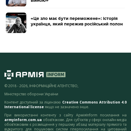
війною»
«Це зло має бути переможене»: історія
українця, який пережив російський полон
© 2018 - 2026, ІНФОРМАЦІЙНЕ АГЕНТСТВО,
Міністерство оборони України
Контент доступний за ліцензією
Creative Commons Attribution 4.0
International license
якщо не зазначено інше.
При використанні контенту з сайту АрміяInform посилання на
armyinform.com.ua
обов’язкове. Для суб’єктів у сфері онлайн-медіа
обов’язковим є розміщення у першому абзаці матеріалу прямого та
відкритого для пошукових систем гіперпосилання на цитований