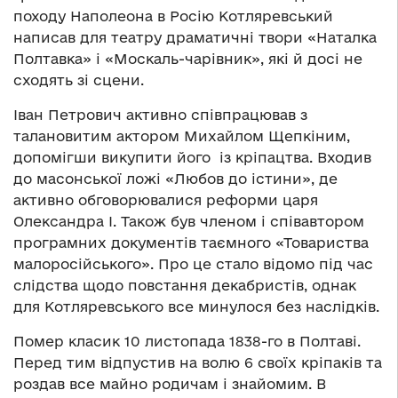
походу Наполеона в Росію Котляревський
написав для театру драматичні твори «Наталка
Полтавка» і «Москаль-чарівник», які й досі не
сходять зі сцени.
Іван Петрович активно співпрацював з
талановитим актором Михайлом Щепкіним,
допомігши викупити його із кріпацтва. Входив
до масонської ложі «Любов до істини», де
активно обговорювалися реформи царя
Олександра І. Також був членом і співавтором
програмних документів таємного «Товариства
малоросійського». Про це стало відомо під час
слідства щодо повстання декабристів, однак
для Котляревського все минулося без наслідків.
Помер класик 10 листопада 1838-го в Полтаві.
Перед тим відпустив на волю 6 своїх кріпаків та
роздав все майно родичам і знайомим. В