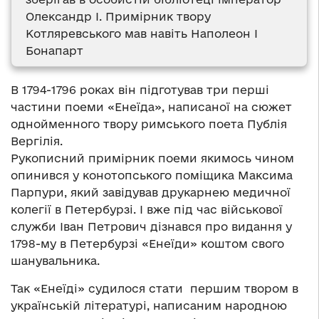
Олександр І. Примірник твору
Котляревського мав навіть Наполеон І
Бонапарт
В 1794-1796 роках він підготував три перші
частини поеми «Енеїда», написаної на сюжет
однойменного твору римського поета Публія
Вергілія.
Рукописний примірник поеми якимось чином
опинився у конотопського поміщика Максима
Парпури, який завідував друкарнею медичної
колегії в Петербурзі. І вже під час військової
служби Іван Петрович дізнався про видання у
1798-му в Петербурзі «Енеїди» коштом свого
шанувальника.
Так «Енеїді» судилося стати першим твором в
українській літературі, написаним народною