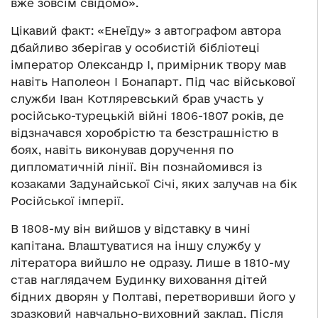
вже зовсім свідомо».
Цікавий факт: «Енеїду» з автографом автора
дбайливо зберігав у особистій бібліотеці
імператор Олександр І, примірник твору мав
навіть Наполеон І Бонапарт. Під час військової
служби Іван Котляревський брав участь у
російсько-турецькій війні 1806-1807 років, де
відзначався хоробрістю та безстрашністю в
боях, навіть виконував доручення по
дипломатичній лінії. Він познайомився із
козаками Задунайської Січі, яких залучав на бік
Російської імперії.
В 1808-му він вийшов у відставку в чині
капітана. Влаштуватися на іншу службу у
літератора вийшло не одразу. Лише в 1810-му
став наглядачем Будинку виховання дітей
бідних дворян у Полтаві, перетворивши його у
зразковий навчально-виховний заклад. Після