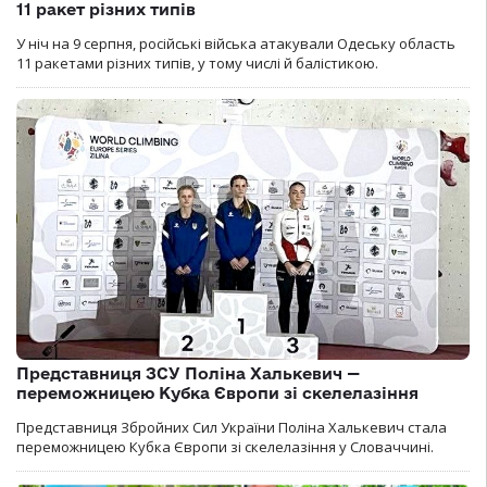
11 ракет різних типів
У ніч на 9 серпня, російські війська атакували Одеську область
11 ракетами різних типів, у тому числі й балістикою.
Представниця ЗСУ Поліна Халькевич —
переможницею Кубка Європи зі скелелазіння
Представниця Збройних Сил України Поліна Халькевич стала
переможницею Кубка Європи зі скелелазіння у Словаччині.