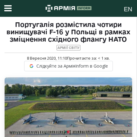
EN
Португалія розмістила чотири
винищувачі F-16 у Польщі в рамках
зміцнення східного флангу НАТО
АРМІЇ СВІТУ
8 Вересня 2020, 11:10
Прочитаєте за:
< 1
хв.
Слідкуйте за АрміяInform в Google