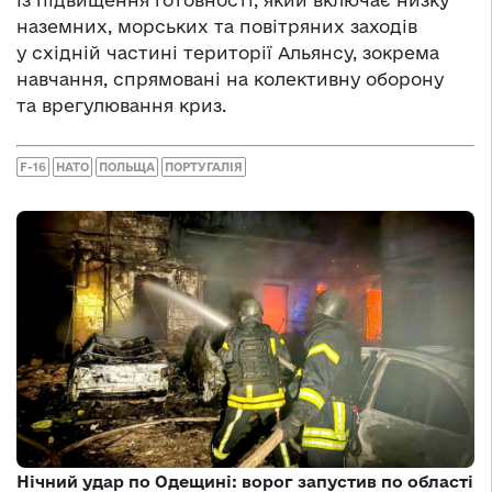
із підвищення готовності, який включає низку
наземних, морських та повітряних заходів
у східній частині території Альянсу, зокрема
навчання, спрямовані на колективну оборону
та врегулювання криз.
F-16
НАТО
ПОЛЬЩА
ПОРТУГАЛІЯ
Нічний удар по Одещині: ворог запустив по області