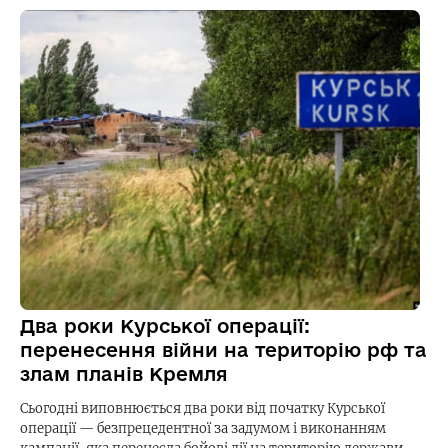
Два роки Курської операції:
перенесення війни на територію рф та
злам планів Кремля
Сьогодні виповнюється два роки від початку Курської
операції — безпрецедентної за задумом і виконанням