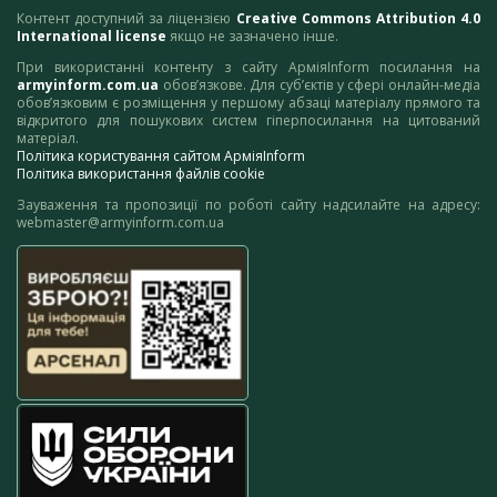
Контент доступний за ліцензією
Creative Commons Attribution 4.0
International license
якщо не зазначено інше.
При використанні контенту з сайту АрміяInform посилання на
armyinform.com.ua
обов’язкове. Для суб’єктів у сфері онлайн-медіа
обов’язковим є розміщення у першому абзаці матеріалу прямого та
відкритого для пошукових систем гіперпосилання на цитований
матеріал.
Політика користування сайтом АрміяInform
Політика використання файлів cookie
Зауваження та пропозиції по роботі сайту надсилайте на адресу:
webmaster@armyinform.com.ua