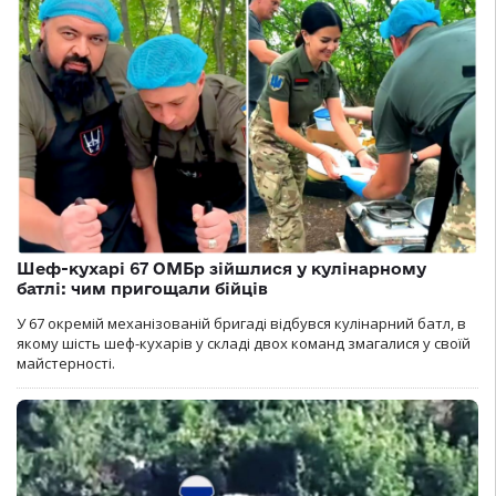
Шеф-кухарі 67 ОМБр зійшлися у кулінарному
батлі: чим пригощали бійців
У 67 окремій механізованій бригаді відбувся кулінарний батл, в
якому шість шеф-кухарів у складі двох команд змагалися у своїй
майстерності.