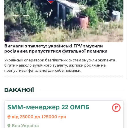
Вигнали з туалету: українські FPV змусили
росіянина припуститися фатальної помилки
Українські оператори безпілотних систем змусили окупанта
бігати навколо вуличного туалету, аж поки росіянин не
припустився фатальної для себе помилки.
ВАКАНСІЇ
SMM-менеджер 22 ОМПБ
від 25000 до 125000 грн
Вся Україна