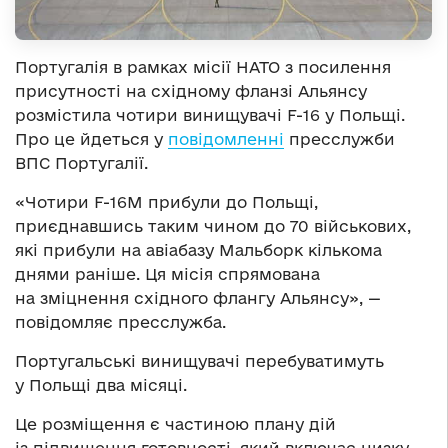
Португалія в рамках місії НАТО з посилення
присутності на східному фланзі Альянсу
розмістила чотири винищувачі F-16 у Польщі.
Про це йдеться у
повідомленні
пресслужби
ВПС Португалії.
«Чотири F-16M прибули до Польщі,
приєднавшись таким чином до 70 військових,
які прибули на авіабазу Мальборк кількома
днями раніше. Ця місія спрямована
на зміцнення східного флангу Альянсу», —
повідомляє пресслужба.
Португальські винищувачі перебуватимуть
у Польщі два місяці.
Це розміщення є частиною плану дій