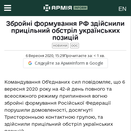
EN
Збройні формування РФ здійснили
прицільний обстріл українських
позицій
НОВИНИ
ООС
6 Вересня 2020, 15:29
Прочитаєте за:
< 1
хв.
Слідкуйте за АрміяInform в Google
Командування Об’єднаних сил повідомляє, що 6
вересня 2020 року на 42-й день повного та
всеосяжного режиму припинення вогню
збройні формування Російської Федерації
порушили домовленості, досягнуті
Тристоронньою контактною групою, та
здійснили прицільний обстріл українських