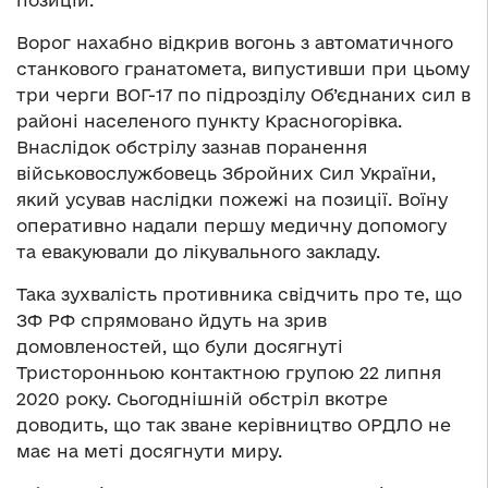
позицій.
Ворог нахабно відкрив вогонь з автоматичного
станкового гранатомета, випустивши при цьому
три черги ВОГ-17 по підрозділу Об’єднаних сил в
районі населеного пункту Красногорівка.
Внаслідок обстрілу зазнав поранення
військовослужбовець Збройних Сил України,
який усував наслідки пожежі на позиції. Воїну
оперативно надали першу медичну допомогу
та евакуювали до лікувального закладу.
Така зухвалість противника свідчить про те, що
ЗФ РФ спрямовано йдуть на зрив
домовленостей, що були досягнуті
Тристоронньою контактною групою 22 липня
2020 року. Сьогоднішній обстріл вкотре
доводить, що так зване керівництво ОРДЛО не
має на меті досягнути миру.