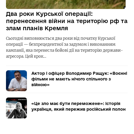
Два роки Курської операції:
перенесення війни на територію рф та
злам планів Кремля
Сьогодні виповнюється два роки від початку Курської
операції — безпрецедентної за задумом і виконанням
кампанії, яка перенесла бойові дії на територію держави-
агресора. Цей крок…
Актор і офіцер Володимир Ращук: «Воєнні
фільми не мають нічого спільного з
війною»
«Це зло має бути переможене»: історія
українця, який пережив російський полон