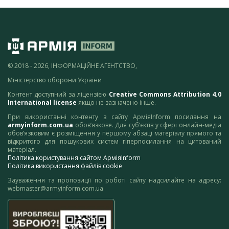
© 2018 - 2026, ІНФОРМАЦІЙНЕ АГЕНТСТВО,
Міністерство оборони України
Контент доступний за ліцензією
Creative Commons Attribution 4.0
International license
якщо не зазначено інше.
При використанні контенту з сайту АрміяInform посилання на
armyinform.com.ua
обов’язкове. Для суб’єктів у сфері онлайн-медіа
обов’язковим є розміщення у першому абзаці матеріалу прямого та
відкритого для пошукових систем гіперпосилання на цитований
матеріал.
Політика користування сайтом АрміяInform
Політика використання файлів cookie
Зауваження та пропозиції по роботі сайту надсилайте на адресу:
webmaster@armyinform.com.ua