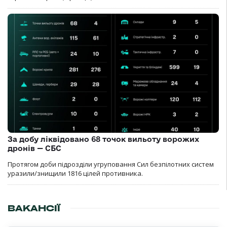
За добу ліквідовано 68 точок вильоту ворожих
дронів — СБС
Протягом доби підрозділи угруповання Сил безпілотних систем
уразили/знищили 1816 цілей противника.
ВАКАНСІЇ