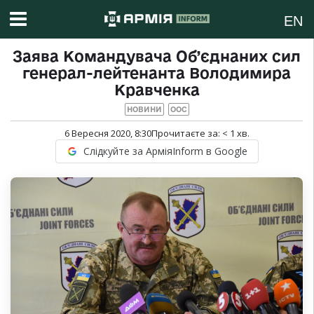
EN
Заява Командувача Об’єднаних сил
генерал-лейтенанта Володимира
Кравченка
НОВИНИ
ООС
6 Вересня 2020, 8:30
Прочитаєте за:
< 1
хв.
Слідкуйте за АрміяInform в Google