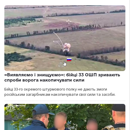
«Виявляємо і знищуємо»: бійці 33 ОШП зривають
спроби ворога накопичувати сили
Бійці 33-го окремого штурмового полку не дають змоги
російським загарбникам накопичувати свої сили та засоби.