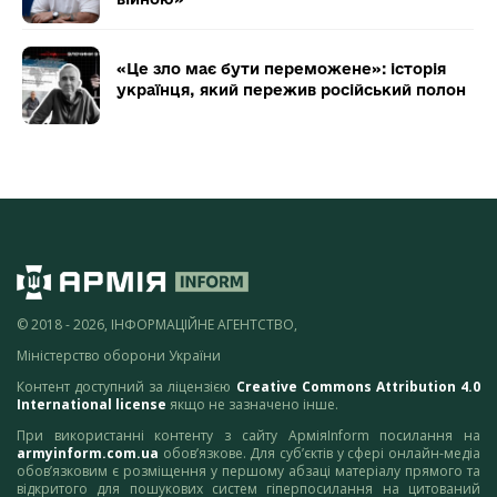
«Це зло має бути переможене»: історія
українця, який пережив російський полон
© 2018 - 2026, ІНФОРМАЦІЙНЕ АГЕНТСТВО,
Міністерство оборони України
Контент доступний за ліцензією
Creative Commons Attribution 4.0
International license
якщо не зазначено інше.
При використанні контенту з сайту АрміяInform посилання на
armyinform.com.ua
обов’язкове. Для суб’єктів у сфері онлайн-медіа
обов’язковим є розміщення у першому абзаці матеріалу прямого та
відкритого для пошукових систем гіперпосилання на цитований