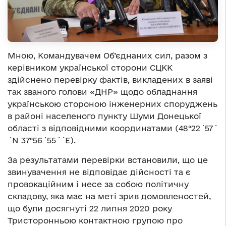
Мною, Командувачем Об’єднаних сил, разом з
керівником української сторони СЦКК
здійснено перевірку фактів, викладених в заяві
так званого голови «ДНР» щодо обладнання
українською стороною інженерних споруджень
в районі населеного пункту Шуми Донецької
області з відповідними координатами (48°22′57′
′N 37°56′55′′E).
За результатами перевірки встановили, що це
звинувачення не відповідає дійсності та є
провокаційним і несе за собою політичну
складову, яка має на меті зрив домовленостей,
що були досягнуті 22 липня 2020 року
Тристоронньою контактною групою про