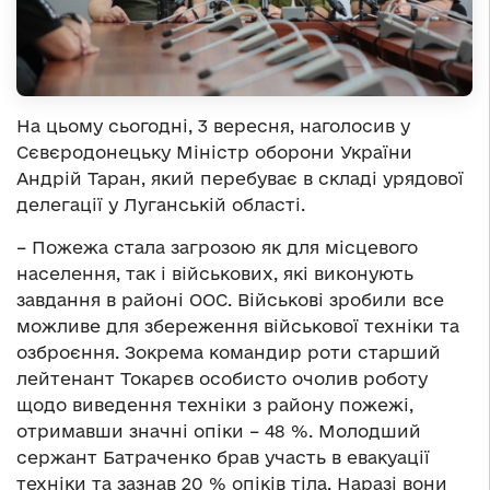
На цьому сьогодні, 3 вересня, наголосив у
Сєвєродонецьку Міністр оборони України
Андрій Таран, який перебуває в складі урядової
делегації у Луганській області.
– Пожежа стала загрозою як для місцевого
населення, так і військових, які виконують
завдання в районі ООС. Військові зробили все
можливе для збереження військової техніки та
озброєння. Зокрема командир роти старший
лейтенант Токарєв особисто очолив роботу
щодо виведення техніки з району пожежі,
отримавши значні опіки – 48 %. Молодший
сержант Батраченко брав участь в евакуації
техніки та зазнав 20 % опіків тіла. Наразі вони