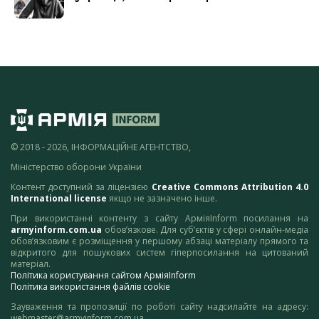
© 2018 - 2026, ІНФОРМАЦІЙНЕ АГЕНТСТВО,
Міністерство оборони України
Контент доступний за ліцензією
Creative Commons Attribution 4.0
International license
якщо не зазначено інше.
При використанні контенту з сайту АрміяInform посилання на
armyinform.com.ua
обов’язкове. Для суб’єктів у сфері онлайн-медіа
обов’язковим є розміщення у першому абзаці матеріалу прямого та
відкритого для пошукових систем гіперпосилання на цитований
матеріал.
Політика користування сайтом АрміяInform
Політика використання файлів cookie
Зауваження та пропозиції по роботі сайту надсилайте на адресу:
webmaster@armyinform.com.ua