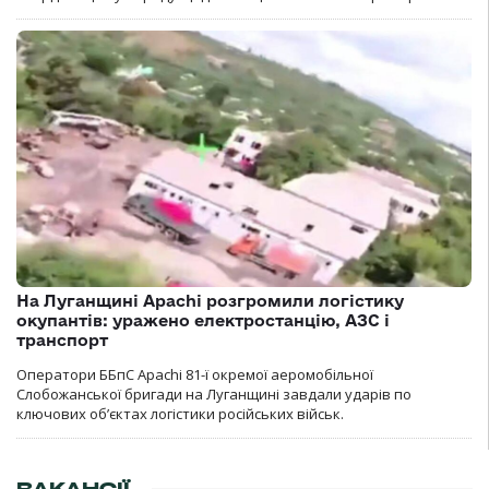
На Луганщині Apachi розгромили логістику
окупантів: уражено електростанцію, АЗС і
транспорт
Оператори ББпС Apachi 81-ї окремої аеромобільної
Слобожанської бригади на Луганщині завдали ударів по
ключових об’єктах логістики російських військ.
ВАКАНСІЇ