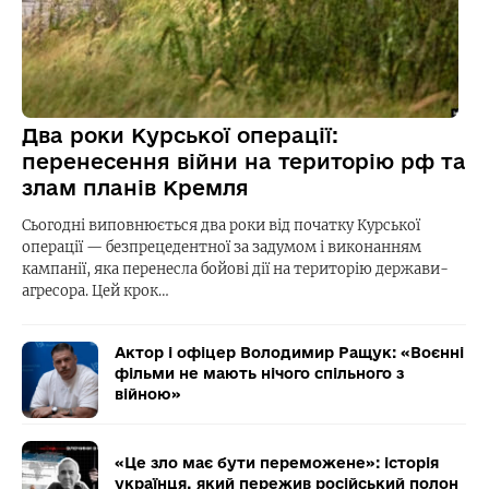
Два роки Курської операції:
перенесення війни на територію рф та
злам планів Кремля
Сьогодні виповнюється два роки від початку Курської
операції — безпрецедентної за задумом і виконанням
кампанії, яка перенесла бойові дії на територію держави-
агресора. Цей крок…
Актор і офіцер Володимир Ращук: «Воєнні
фільми не мають нічого спільного з
війною»
«Це зло має бути переможене»: історія
українця, який пережив російський полон