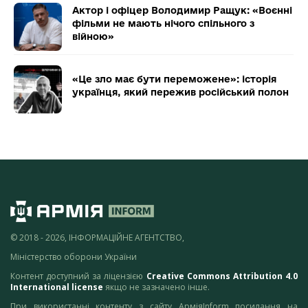
Актор і офіцер Володимир Ращук: «Воєнні
фільми не мають нічого спільного з
війною»
«Це зло має бути переможене»: історія
українця, який пережив російський полон
© 2018 - 2026, ІНФОРМАЦІЙНЕ АГЕНТСТВО,
Міністерство оборони України
Контент доступний за ліцензією
Creative Commons Attribution 4.0
International license
якщо не зазначено інше.
При використанні контенту з сайту АрміяInform посилання на