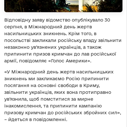
Відповідну заяву відомство опублікувало 30
серпня, в Міжнародний день жертв
насильницьких зникнень. Крім того, в
посольстві закликали російську владу звільнити
незаконно ув’язнених українців, а також
припинити призов кримчан до лав російської
армії, повідомляє «Голос Америки».
«У Міжнародний день жертв насильницьких
зникнень ми закликаємо Росію припинити
посягання на основні свободи в Криму,
звільнити українців, яких вона протиправно
ув’язнила, щоб помститися за мирне
інакомислення, та припинити кампанію
призову кримчан до російських збройних сил»,
– йдеться в повідомленні.