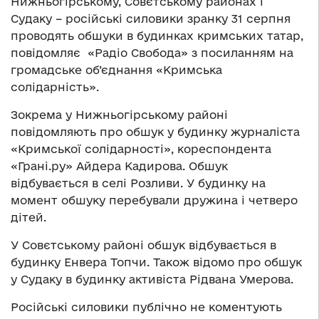
Нижньогірському, Совєтському районах і
Судаку – російські силовики зранку 31 серпня
проводять обшуки в будинках кримських татар,
повідомляє «Радіо Свобода» з посиланням на
громадське об’єднання «Кримська
солідарність».
Зокрема у Нижньогірському районі
повідомляють про обшук у будинку журналіста
«Кримської солідарності», кореспондента
«Грані.ру» Айдера Кадирова. Обшук
відбувається в селі Розливи. У будинку на
момент обшуку перебували дружина і четверо
дітей.
У Совєтському районі обшук відбувається в
будинку Енвера Топчи. Також відомо про обшук
у Судаку в будинку активіста Рідвана Умерова.
Російські силовики публічно не коментують