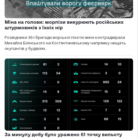
Міна на голови: морпіхи викурюють російських
штурмовиків з їхніх нір
Розвідники 36-ї бригади морської піхоти імені контрадмірала
Михайла Білінського на Костянтинівському напрямку нищать
окупантів у будівлях.
За минулу добу було уражено 61 точку вильоту