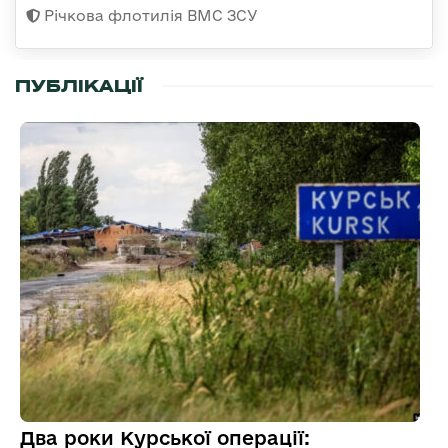
Річкова флотилія ВМС ЗСУ
ПУБЛІКАЦІЇ
Два роки Курської операції: