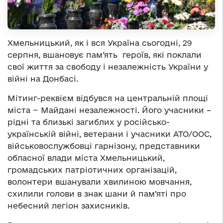
Хмельницький, як і вся Україна сьогодні, 29
серпня, вшановує пам’ять героїв, які поклали
свої життя за свободу і незалежність України у
війні на Донбасі.
Мітинг-реквієм відбувся на центральній площі
міста − Майдані незалежності. Його учасники –
рідні та близькі загиблих у російсько-
українській війні, ветерани і учасники АТО/ООС,
військовослужбовці гарнізону, представники
обласної влади міста Хмельницький,
громадських патріотичних організацій,
волонтери вшанували хвилиною мовчання,
схилили голови в знак шани й пам’яті про
небесний легіон захисників.