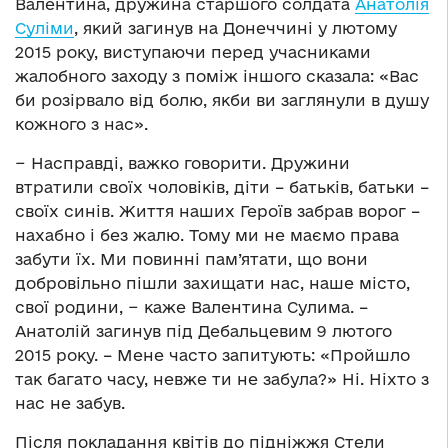
Валентина, дружина старшого солдата
Анатолія
Суліми
, який загинув на Донеччині у лютому
2015 року, виступаючи перед учасниками
жалобного заходу з поміж іншого сказала: «Вас
би розірвало від болю, якби ви заглянули в душу
кожного з нас».
− Насправді, важко говорити. Дружини
втратили своїх чоловіків, діти – батьків, батьки –
своїх синів. Життя наших Героїв забрав ворог –
нахабно і без жалю. Тому ми не маємо права
забути їх. Ми повинні пам’ятати, що вони
добровільно пішли захищати нас, наше місто,
свої родини, − каже Валентина Сулима. –
Анатолій загинув під Дебальцевим 9 лютого
2015 року. – Мене часто запитують: «Пройшло
так багато часу, невже ти не забула?» Ні. Ніхто з
нас не забув.
Після покладання квітів до підніжжя Стели