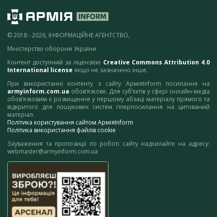
© 2018 - 2026, ІНФОРМАЦІЙНЕ АГЕНТСТВО,
Міністерство оборони України
Контент доступний за ліцензією
Creative Commons Attribution 4.0
International license
якщо не зазначено інше.
При використанні контенту з сайту АрміяInform посилання на
armyinform.com.ua
обов’язкове. Для суб’єктів у сфері онлайн-медіа
обов’язковим є розміщення у першому абзаці матеріалу прямого та
відкритого для пошукових систем гіперпосилання на цитований
матеріал.
Політика користування сайтом АрміяInform
Політика використання файлів cookie
Зауваження та пропозиції по роботі сайту надсилайте на адресу:
webmaster@armyinform.com.ua