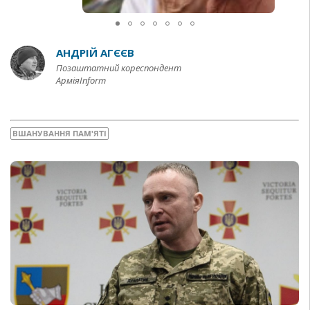
АНДРІЙ АГЄЄВ
Позаштатний кореспондент
АрміяInform
ВШАНУВАННЯ ПАМ'ЯТІ