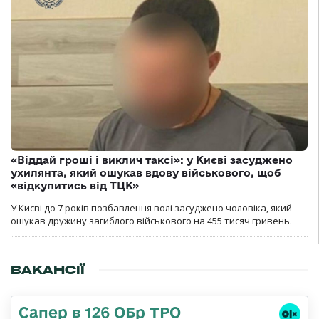
«Віддай гроші і виклич таксі»: у Києві засуджено
ухилянта, який ошукав вдову військового, щоб
«відкупитись від ТЦК»
У Києві до 7 років позбавлення волі засуджено чоловіка, який
ошукав дружину загиблого військового на 455 тисяч гривень.
ВАКАНСІЇ
Сапер в 126 ОБр ТРО