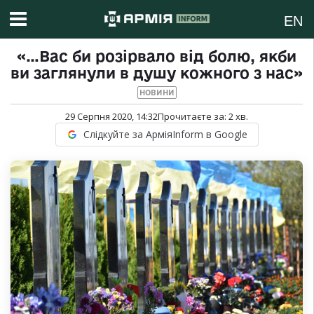
EN
«…Вас би розірвало від болю, якби
ви заглянули в душу кожного з нас»
НОВИНИ
29 Серпня 2020, 14:32
Прочитаєте за:
2
хв.
Слідкуйте за АрміяInform в Google