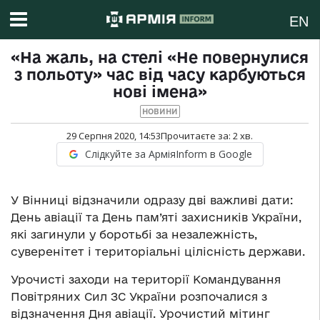
EN
«На жаль, на стелі «Не повернулися
з польоту» час від часу карбуються
нові імена»
НОВИНИ
29 Серпня 2020, 14:53
Прочитаєте за:
2
хв.
Слідкуйте за АрміяInform в Google
У Вінниці відзначили одразу дві важливі дати:
День авіації та День пам’яті захисників України,
які загинули у боротьбі за незалежність,
суверенітет і територіальні цілісність держави.
Урочисті заходи на території Командування
Повітряних Сил ЗС України розпочалися з
відзначення Дня авіації. Урочистий мітинг