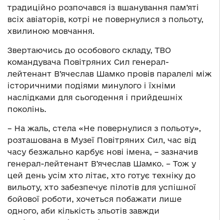
традиційно розпочався із вшанування пам’яті
всіх авіаторів, котрі не повернулися з польоту,
хвилиною мовчання.
Звертаючись до особового складу, ТВО
командувача Повітряних Сил генерал-
лейтенант В’ячеслав Шамко провів паралелі між
історичними подіями минулого і їхніми
наслідками для сьогодення і прийдешніх
поколінь.
– На жаль, стела «Не повернулися з польоту»,
розташована в Музеї Повітряних Сил, час від
часу безжально карбує нові імена, – зазначив
генерал-лейтенант В’ячеслав Шамко. – Тож у
цей день усім хто літає, хто готує техніку до
вильоту, хто забезпечує пілотів для успішної
бойової роботи, хочеться побажати лише
одного, аби кількість зльотів завжди