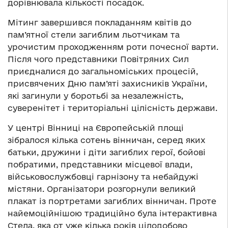
дорівнювала кількості посадок.
Мітинг завершився покладанням квітів до
пам’ятної стели загиблим льотчикам та
урочистим проходженням роти почесної варти.
Після чого представники Повітряних Сил
приєдналися до загальноміських процесій,
присвячених Дню пам’яті захисників України,
які загинули у боротьбі за незалежність,
суверенітет і територіальні цілісність держави.
У центрі Вінниці на Європейській площі
зібралося кілька сотень вінничан, серед яких
батьки, дружини і діти загиблих герої, бойові
побратими, представники місцевої влади,
військовослужбовці гарнізону та небайдужі
містяни. Організатори розгорнули великий
плакат із портретами загиблих вінничан. Проте
найемоційнішою традиційно була інтерактивна
Стела, яка от уже кілька років цілодобово