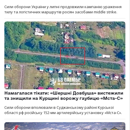
Сили оборони України у липні продовжили кампанію ураження
тилу та логістичних маршрутів росіян засобами middle strike.
Намагалася тікати: «Шершні Довбуша» вистежили
та знищили на Курщині ворожу гаубицю «Мста-С»
Сили оборони вполювали в Суджанському районі Курської
області рф російську 152-мм артилерійську установку «Мста-С».