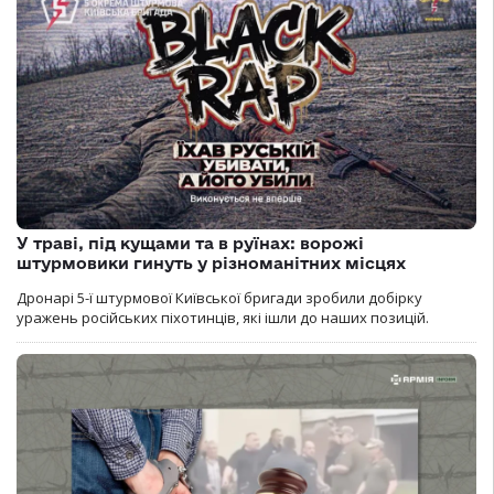
У траві, під кущами та в руїнах: ворожі
штурмовики гинуть у різноманітних місцях
Дронарі 5-ї штурмової Київської бригади зробили добірку
уражень російських піхотинців, які ішли до наших позицій.