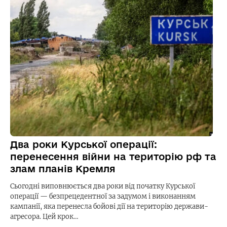
Два роки Курської операції:
перенесення війни на територію рф та
злам планів Кремля
Сьогодні виповнюється два роки від початку Курської
операції — безпрецедентної за задумом і виконанням
кампанії, яка перенесла бойові дії на територію держави-
агресора. Цей крок…