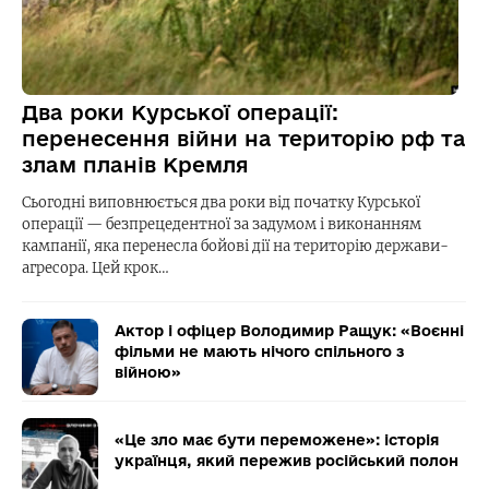
Два роки Курської операції:
перенесення війни на територію рф та
злам планів Кремля
Сьогодні виповнюється два роки від початку Курської
операції — безпрецедентної за задумом і виконанням
кампанії, яка перенесла бойові дії на територію держави-
агресора. Цей крок…
Актор і офіцер Володимир Ращук: «Воєнні
фільми не мають нічого спільного з
війною»
«Це зло має бути переможене»: історія
українця, який пережив російський полон