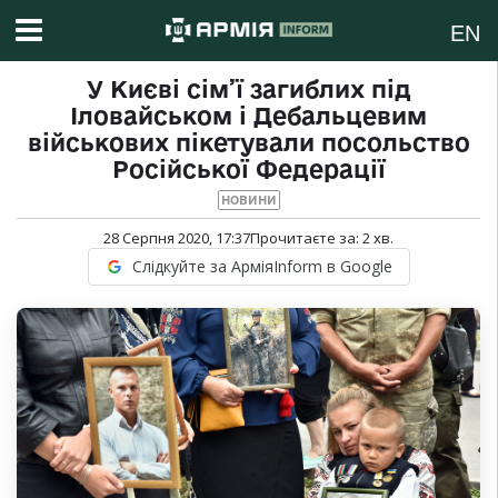
EN
У Києві сім’ї загиблих під
Іловайськом і Дебальцевим
військових пікетували посольство
Російської Федерації
НОВИНИ
28 Серпня 2020, 17:37
Прочитаєте за:
2
хв.
Слідкуйте за АрміяInform в Google