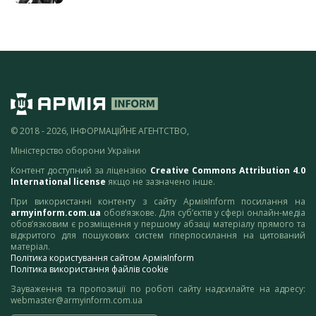
© 2018 - 2026, ІНФОРМАЦІЙНЕ АГЕНТСТВО,
Міністерство оборони України
Контент доступний за ліцензією
Creative Commons Attribution 4.0
International license
якщо не зазначено інше.
При використанні контенту з сайту АрміяInform посилання на
armyinform.com.ua
обов’язкове. Для суб’єктів у сфері онлайн-медіа
обов’язковим є розміщення у першому абзаці матеріалу прямого та
відкритого для пошукових систем гіперпосилання на цитований
матеріал.
Політика користування сайтом АрміяInform
Політика використання файлів cookie
Зауваження та пропозиції по роботі сайту надсилайте на адресу:
webmaster@armyinform.com.ua