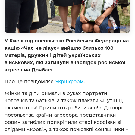
У Києві під посольство Російської Федерації на
акцію «Час не лікує» вийшло близько 100
матерів, дружин і дітей українських
військових, які загинули внаслідок російської
агресії на Донбасі.
Про це повідомляє
Укрінформ
.
Жінки та діти римали в руках портрети
чоловіків та батьків, а також плакати «Путінці,
схаменіться! Припиніть робити зло!». До воріт
посольства країни-агресора представники
родин загиблих прикріпили старі кросівки зі
слідами «крові», а також пожовклі соняшники –