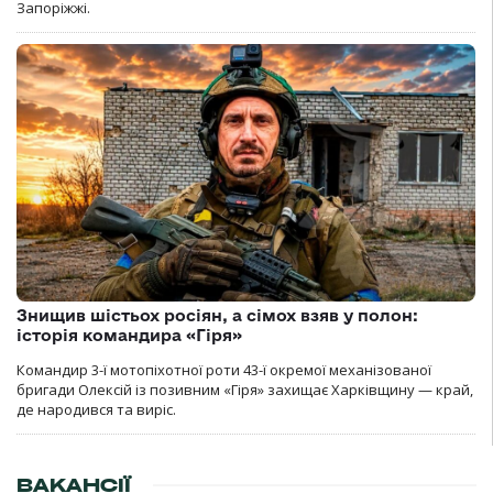
Запоріжжі.
Знищив шістьох росіян, а сімох взяв у полон:
історія командира «Гіря»
Командир 3-ї мотопіхотної роти 43-ї окремої механізованої
бригади Олексій із позивним «Гіря» захищає Харківщину — край,
де народився та виріс.
ВАКАНСІЇ