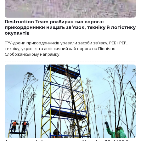
Destruction Team розбирає тил ворога:
прикордонники нищать зв’язок, техніку й логістику
окупантів
FPV-дрони прикордонників уразили засоби зв’язку, РЕБ і РЕР,
техніку, укриття та логістичний хаб ворога на Північно-
Слобожанському напрямку.