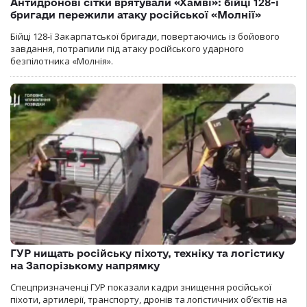
Антидронові сітки врятували «Хамві»: бійці 128-ї
бригади пережили атаку російської «Молнії»
Бійці 128-ї Закарпатської бригади, повертаючись із бойового
завдання, потрапили під атаку російського ударного
безпілотника «Молнія».
ГУР нищать російську піхоту, техніку та логістику
на Запорізькому напрямку
Спецпризначенці ГУР показали кадри знищення російської
піхоти, артилерії, транспорту, дронів та логістичних об’єктів на