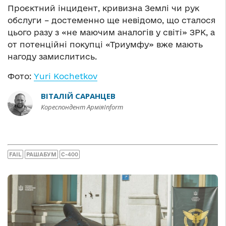
Проєктний інцидент, кривизна Землі чи рук
обслуги – достеменно ще невідомо, що сталося
цього разу з «не маючим аналогів у світі» ЗРК, а
от потенційні покупці «Триумфу» вже мають
нагоду замислитись.
Фото:
Yuri Kochetkov
ВІТАЛІЙ САРАНЦЕВ
Кореспондент АрміяInform
FAIL
РАШАБУМ
С-400