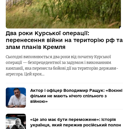
Два роки Курської операції:
перенесення війни на територію рф та
злам планів Кремля
Сьогодні виповнюється два роки від початку Курської
операції — безпрецедентної за задумом і виконанням
кампанії, яка перенесла бойові дії на територію держави-
агресора. Цей крок…
Актор і офіцер Володимир Ращук: «Воєнні
фільми не мають нічого спільного з
війною»
«Це зло має бути переможене»: історія
українця, який пережив російський полон