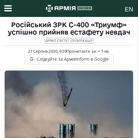
EN
Російський ЗРК С-400 «Триумф»
успішно прийняв естафету невдач
АРМІЇ СВІТУ
ПУБЛІКАЦІЇ
27 Серпня 2020, 9:29
Прочитаєте за:
< 1
хв.
Слідкуйте за АрміяInform в Google