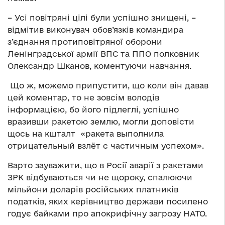
– Усі повітряні цілі були успішно знищені, –
відмітив виконувач обов’язків командира
з’єднання протиповітряної оборони
Ленінградської армії ВПС та ППО полковник
Олександр Шканов, коментуючи навчання.
Що ж, можемо припустити, що коли він давав
цей коментар, то не зовсім володів
інформацією, бо його підлеглі, успішно
вразивши ракетою землю, могли доповісти
щось на кшталт «ракета выполнила
отрицательный взлёт с частичным успехом».
Варто зауважити, що в Росії аварії з ракетами
ЗРК відбуваються чи не щороку, спалюючи
мільйони доларів російських платників
податків, яких керівництво держави посилено
годує байками про апокрифічну загрозу НАТО.