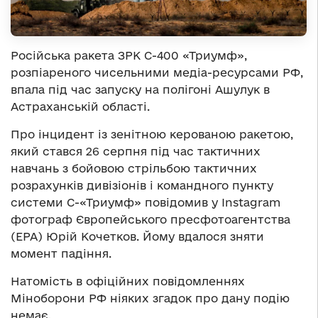
Російська ракета ЗРК С-400 «Триумф»,
розпіареного чисельними медіа-ресурсами РФ,
впала під час запуску на полігоні Ашулук в
Астраханській області.
Про інцидент із зенітною керованою ракетою,
який стався 26 серпня під час тактичних
навчань з бойовою стрільбою тактичних
розрахунків дивізіонів і командного пункту
системи С-«Триумф» повідомив у Instagram
фотограф Європейського пресфотоагентства
(EPA) Юрій Кочетков. Йому вдалося зняти
момент падіння.
Натомість в офіційних повідомленнях
Міноборони РФ ніяких згадок про дану подію
немає.