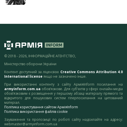
© 2018 - 2026, ІНФОРМАЦІЙНЕ АГЕНТСТВО,
Міністерство оборони України
Контент доступний за ліцензією
Creative Commons Attribution 4.0
International license
якщо не зазначено інше.
При використанні контенту з сайту АрміяInform посилання на
armyinform.com.ua
обов’язкове. Для суб’єктів у сфері онлайн-медіа
обов’язковим є розміщення у першому абзаці матеріалу прямого та
відкритого для пошукових систем гіперпосилання на цитований
матеріал.
Політика користування сайтом АрміяInform
Політика використання файлів cookie
Зауваження та пропозиції по роботі сайту надсилайте на адресу:
webmaster@armyinform.com.ua