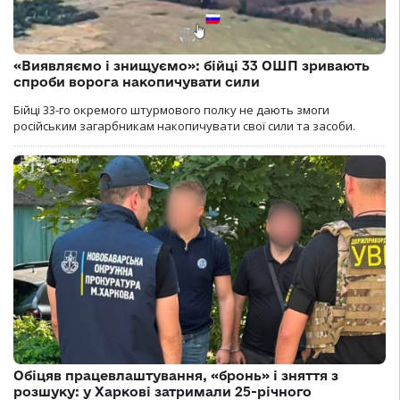
«Виявляємо і знищуємо»: бійці 33 ОШП зривають
спроби ворога накопичувати сили
Бійці 33-го окремого штурмового полку не дають змоги
російським загарбникам накопичувати свої сили та засоби.
Обіцяв працевлаштування, «бронь» і зняття з
розшуку: у Харкові затримали 25-річного