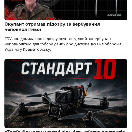
Окупант отримав підозру за вербування
неповнолітньої
СБУ повідомила про підозру окупанту, який завербував
неповнолітню для собору даних про дислокацію Сил оборони
України у Краматорську.
«Треба більше»: у липні кількість вбитих окупантів