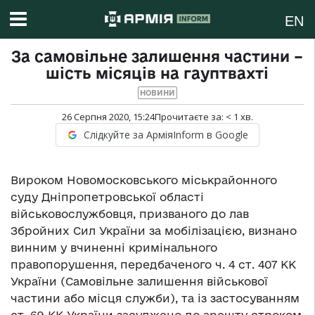
EN
За самовільне залишення частини –
шість місяців на гауптвахті
НОВИНИ
26 Серпня 2020, 15:24
Прочитаєте за:
< 1
хв.
Слідкуйте за АрміяInform в Google
Вироком Новомосковського міськрайонного
суду Дніпропетровської області
військовослужбовця, призваного до лав
Збройних Сил України за мобілізацією, визнано
винним у вчиненні кримінального
правопорушення, передбаченого ч. 4 ст. 407 КК
України (Самовільне залишення військової
частини або місця служби), та із застосуванням