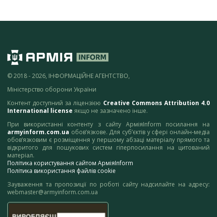
© 2018 - 2026, ІНФОРМАЦІЙНЕ АГЕНТСТВО,
Міністерство оборони України
Контент доступний за ліцензією
Creative Commons Attribution 4.0
International license
якщо не зазначено інше.
При використанні контенту з сайту АрміяInform посилання на
armyinform.com.ua
обов’язкове. Для суб’єктів у сфері онлайн-медіа
обов’язковим є розміщення у першому абзаці матеріалу прямого та
відкритого для пошукових систем гіперпосилання на цитований
матеріал.
Політика користування сайтом АрміяInform
Політика використання файлів cookie
Зауваження та пропозиції по роботі сайту надсилайте на адресу:
webmaster@armyinform.com.ua