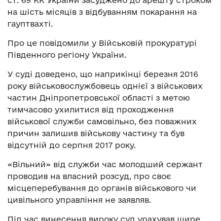
ст. 69 КК України засуджено до арешту строком
на шість місяців з відбуванням покарання на
гауптвахті.
Про це повідомили у Військовій прокуратурі
Південного регіону України.
У суді доведено, що наприкінці березня 2016
року військовослужбовець однієї з військових
частин Дніпропетровської області з метою
тимчасово ухилитися від проходження
військової служби самовільно, без поважних
причин залишив військову частину та був
відсутній до серпня 2017 року.
«Вільний» від служби час молодший сержант
проводив на власний розсуд, про своє
місцеперебування до органів військового чи
цивільного управління не заявляв.
Під час винесення вироку суд урахував щире