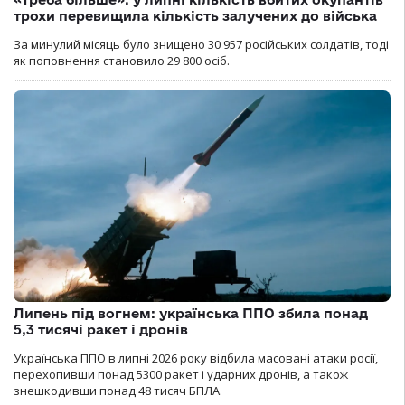
трохи перевищила кількість залучених до війська
За минулий місяць було знищено 30 957 російських солдатів, тоді
як поповнення становило 29 800 осіб.
Липень під вогнем: українська ППО збила понад
5,3 тисячі ракет і дронів
Українська ППО в липні 2026 року відбила масовані атаки росії,
перехопивши понад 5300 ракет і ударних дронів, а також
знешкодивши понад 48 тисяч БПЛА.