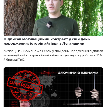
Підписав мотиваційний контракт у свій день
народження: історія айтівця з Луганщини
Айтівець із Лисичанська Сергій у свій день народження підписав
мотиваційний контракт і нині забезпечує кадрову роботу в 111-
й бригаді ТрО.