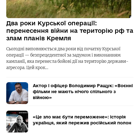
Два роки Курської операції:
перенесення війни на територію рф та
злам планів Кремля
Сьогодні виповнюється два роки від початку Курської
операції — безпрецедентної за задумом і виконанням
кампанії, яка перенесла бойові дії на територію держави-
агресора. Цей крок…
Актор і офіцер Володимир Ращук: «Воєнні
фільми не мають нічого спільного з
війною»
«Це зло має бути переможене»: історія
українця, який пережив російський полон