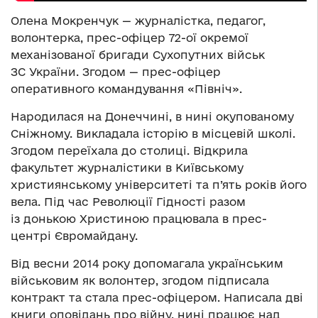
Олена Мокренчук — журналістка, педагог,
волонтерка, прес-офіцер 72-ої окремої
механізованої бригади Сухопутних військ
ЗС України. Згодом — прес-офіцер
оперативного командування «Північ».
Народилася на Донеччині, в нині окупованому
Сніжному. Викладала історію в місцевій школі.
Згодом переїхала до столиці. Відкрила
факультет журналістики в Київському
християнському університеті та п’ять років його
вела. Під час Революції Гідності разом
із донькою Христиною працювала в прес-
центрі Євромайдану.
Від весни 2014 року допомагала українським
військовим як волонтер, згодом підписала
контракт та стала прес-офіцером. Написала дві
книги оповідань про війну, нині працює над