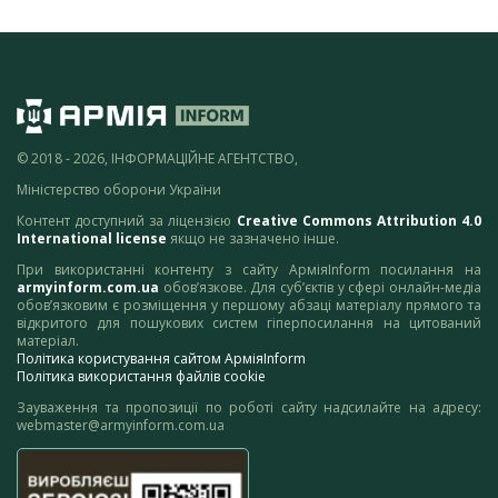
© 2018 - 2026, ІНФОРМАЦІЙНЕ АГЕНТСТВО,
Міністерство оборони України
Контент доступний за ліцензією
Creative Commons Attribution 4.0
International license
якщо не зазначено інше.
При використанні контенту з сайту АрміяInform посилання на
armyinform.com.ua
обов’язкове. Для суб’єктів у сфері онлайн-медіа
обов’язковим є розміщення у першому абзаці матеріалу прямого та
відкритого для пошукових систем гіперпосилання на цитований
матеріал.
Політика користування сайтом АрміяInform
Політика використання файлів cookie
Зауваження та пропозиції по роботі сайту надсилайте на адресу:
webmaster@armyinform.com.ua