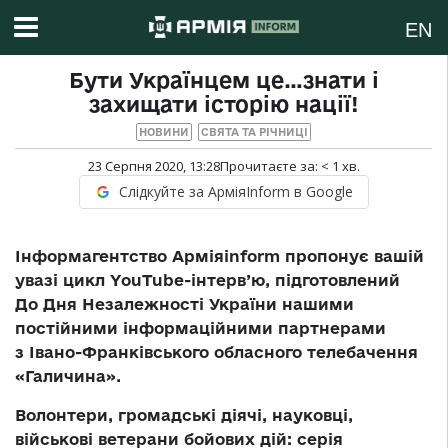
EN
Бути Українцем це…знати і
захищати історію нації!
НОВИНИ
СВЯТА ТА РІЧНИЦІ
23 Серпня 2020, 13:28
Прочитаєте за:
< 1
хв.
Слідкуйте за АрміяInform в Google
Інформагентство Арміяinform пропонує вашій
увазі цикл YouTube-інтерв’ю, підготовлений
До Дня Незалежності України нашими
постійними інформаційними партнерами
з Івано-Франківського обласного телебачення
«Галичина».
Волонтери, громадські діячі, науковці,
військові ветерани бойових дій: серія