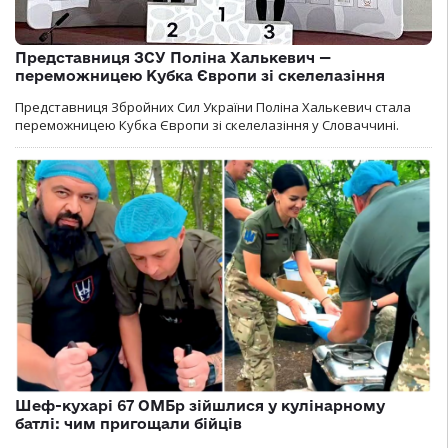
Представниця ЗСУ Поліна Халькевич —
переможницею Кубка Європи зі скелелазіння
Представниця Збройних Сил України Поліна Халькевич стала
переможницею Кубка Європи зі скелелазіння у Словаччині.
Шеф-кухарі 67 ОМБр зійшлися у кулінарному
батлі: чим пригощали бійців