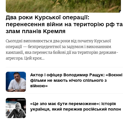
Два роки Курської операції:
перенесення війни на територію рф та
злам планів Кремля
Сьогодні виповнюється два роки від початку Курської
операції — безпрецедентної за задумом і виконанням
кампанії, яка перенесла бойові дії на територію держави-
агресора. Цей крок…
Актор і офіцер Володимир Ращук: «Воєнні
фільми не мають нічого спільного з
війною»
«Це зло має бути переможене»: історія
українця, який пережив російський полон