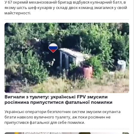
У 67 окремій механізованій бригаді відбувся кулінарний батл, в
якому шість шеф-кухарів у складі двох команд змагалися у своїй
майстерності.
Вигнали з туалету: українські FPV змусили
росіянина припуститися фатальної помилки
Українські оператори безпілотних систем змусили окупанта
бігати навколо вуличного туалету, аж поки росіянин не
припустився фатальної для себе помилки.