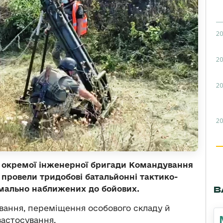
20
20
20
20
 окремої інженерної бригади Командування
провели тридобові батальйонні тактико-
В
имально наближених до бойових.
вання, переміщення особового складу й
застосування.