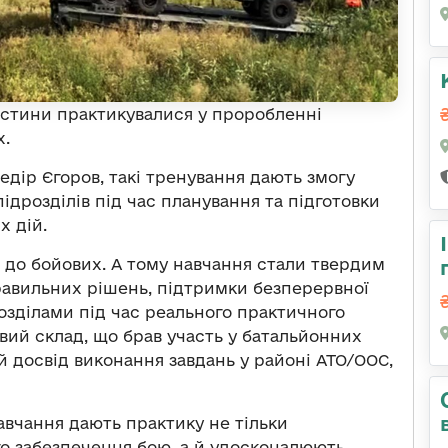
астини практикувалися у проробленні
х.
едір Єгоров, такі тренування дають змогу
дрозділів під час планування та підготовки
х дій.
до бойових. А тому навчання стали твердим
равильних рішень, підтримки безперервної
розділами під час реального практичного
вий склад, що брав участь у батальйонних
 досвід виконання завдань у районі АТО/ООС,
навчання дають практику не тільки
го забезпечення бою, а й удосконалюють