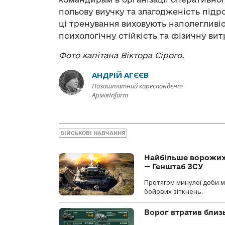
польову виучку та злагодженість підро
ці тренування виховують наполегливіст
психологічну стійкість та фізичну вит
Фото капітана Віктора Сірого.
АНДРІЙ АГЄЄВ
Позаштатний кореспондент
АрміяInform
ВІЙСЬКОВІ НАВЧАННЯ
Найбільше ворожих 
— Генштаб ЗСУ
Протягом минулої доби м
бойових зіткнень.
Ворог втратив близ