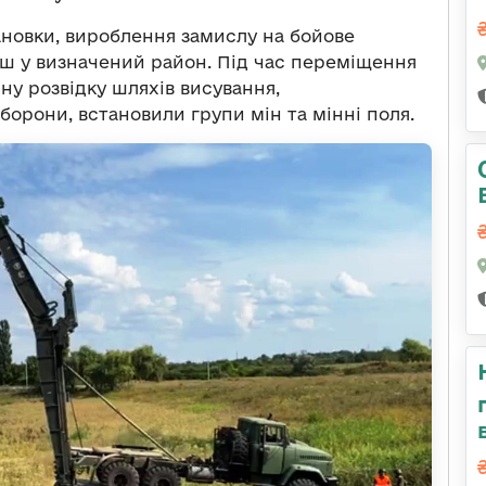
ановки, вироблення замислу на бойове
рш у визначений район. Під час переміщення
ну розвідку шляхів висування,
орони, встановили групи мін та мінні поля.