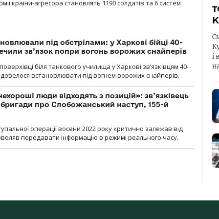
мії країни-агресора становлять 1190 солдатів та 6 систем
т
К
С
новлювали під обстрілами: у Харкові бійці 40-
К
печили зв’язок попри вогонь ворожих снайперів
і 
оверхівці біля танкового училища у Харкові зв’язківцям 40-
н
и довелося встановлювати під вогнем ворожих снайперів.
 нехороші люди відходять з позицій»: зв’язківець
ї бригади про Слобожанський наступ, 155-й
тупальної операції восени 2022 року критично залежав від
озволяв передавати інформацію в режимі реального часу.