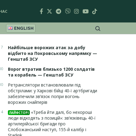
НАС
ENGLISH
17
Найбільше ворожих атак за добу
відбито на Покровському напрямку —
Генштаб ЗСУ
00
Ворог втратив близько 1200 солдатів
та корабель — Генштаб ЗСУ
30
Ретранслятори встановлювали під
обстрілами: у Харкові бійці 40-ї артбригади
забезпечили зв’язок попри вогонь
ворожих снайперів
14
«Треба йти далі, бо нехороші
ЛАЙФСТОРІ
люди відходять з позицій»: зв’язківець 40-ї
артилерійської бригади про
Слобожанський наступ, 155-й калібр і
Starlink