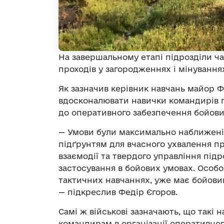
На завершальному етапі підрозділи ч
проходів у загородженнях і мінування
Як зазначив керівник навчань майор Ф
вдосконалювати навички командирів пі
до оперативного забезпечення бойови
— Умови були максимально наближені 
підґрунтям для вчасного ухвалення п
взаємодії та твердого управління під
застосування в бойових умовах. Особо
тактичних навчаннях, уже має бойовий
— підкреслив Федір Єгоров.
Самі ж військові зазначають, що такі 
командирам в організації оперативно