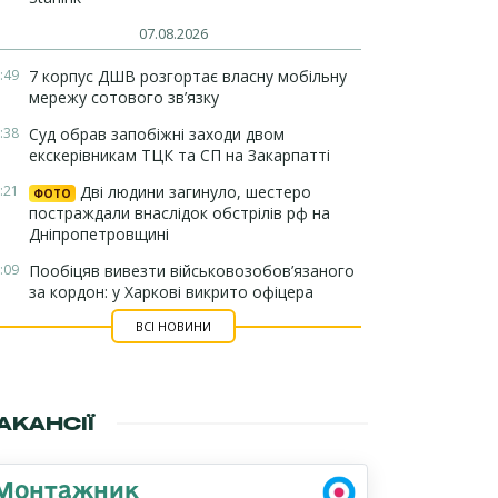
07.08.2026
:49
7 корпус ДШВ розгортає власну мобільну
мережу сотового зв’язку
:38
Суд обрав запобіжні заходи двом
екскерівникам ТЦК та СП на Закарпатті
:21
Дві людини загинуло, шестеро
ФОТО
постраждали внаслідок обстрілів рф на
Дніпропетровщині
:09
Пообіцяв вивезти військовозобов’язаного
за кордон: у Харкові викрито офіцера
ВСІ НОВИНИ
АКАНСІЇ
Монтажник