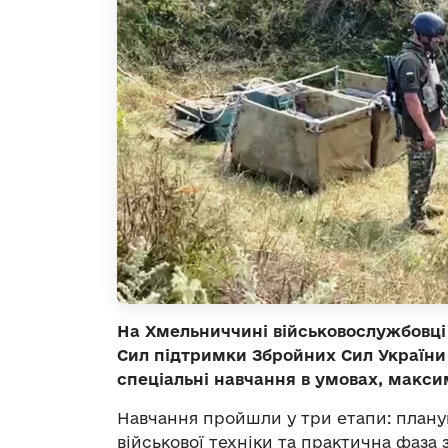
На Хмельниччині військовослужбовці
Сил підтримки Збройних Сил України 
спеціальні навчання в умовах, макс
Навчання пройшли у три етапи: плану
військової техніки та практична фаза 