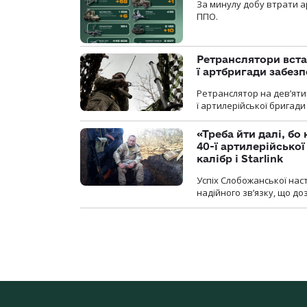
За минулу добу втрати ар
ППО.
Ретранслятори вста
ї артбригади забез
Ретранслятор на дев’ятип
ї артилерійської бригад
«Треба йти далі, бо
40-ї артилерійсько
калібр і Starlink
Успіх Слобожанської нас
надійного зв’язку, що д