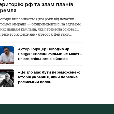
ериторію рф та злам планів
ремля
ьогодні виповнюється два роки від початку
урської операції — безпрецедентної за задумом
виконанням кампанії, яка перенесла бойові дії
а територію держави-агресора. Цей крок…
Актор і офіцер Володимир
Ращук: «Воєнні фільми не мають
нічого спільного з війною»
«Це зло має бути переможене»:
історія українця, який пережив
російський полон