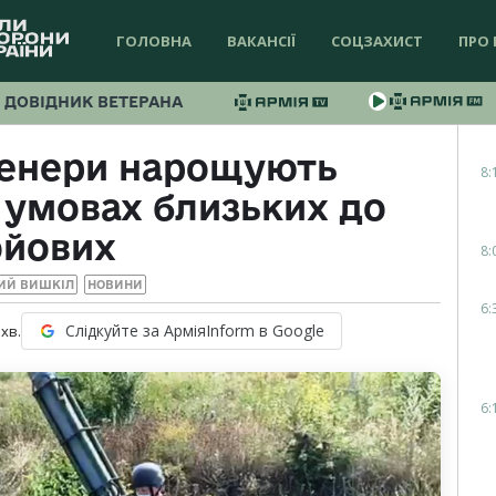
ГОЛОВНА
ВАКАНСІЇ
СОЦЗАХИСТ
ПРО 
ДОВІДНИК ВЕТЕРАНА
женери нарощують
8:
 умовах близьких до
ойових
8:
ИЙ ВИШКІЛ
НОВИНИ
6:
Слідкуйте за АрміяInform в Google
хв.
6: