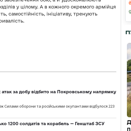
зділів у цілому. А в кожного окремого армійця
ь, самостійність, ініціативу, тренують
ривалість.
П
атак за добу відбито на Покровському напрямку
іж Силами оборони та російськими окупантами відбулося 223
Д
ько 1200 солдатів та корабель — Генштаб ЗСУ
п