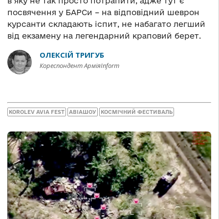
в яку не так просто потрапити, адже тут є
посвячення у БАРСи – на відповідний шеврон
курсанти складають іспит, не набагато легший
від екзамену на легендарний краповий берет.
ОЛЕКСІЙ ТРИГУБ
Кореспондент АрміяInform
KOROLEV AVIA FEST
АВІАШОУ
КОСМІЧНИЙ ФЕСТИВАЛЬ