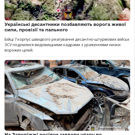
Українські десантники позбавляють ворога живої
сили, провізії та пального
Бійці 7 корпус швидкого реагування десантно-штурмових військ
ЗСУ поділилися видовищними кадрами з ураженнями низки
ворожих цілей.
На Запоріжжі росіяни завдали удару по