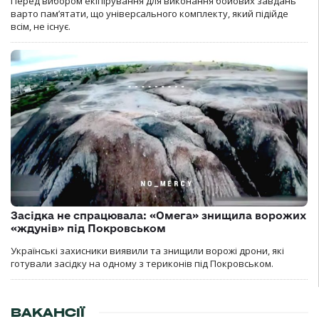
Перед вибором екіпірування для виконання бойових завдань
варто пам’ятати, що універсального комплекту, який підійде
всім, не існує.
Засідка не спрацювала: «Омега» знищила ворожих
«ждунів» під Покровськом
Українські захисники виявили та знищили ворожі дрони, які
готували засідку на одному з териконів під Покровськом.
ВАКАНСІЇ