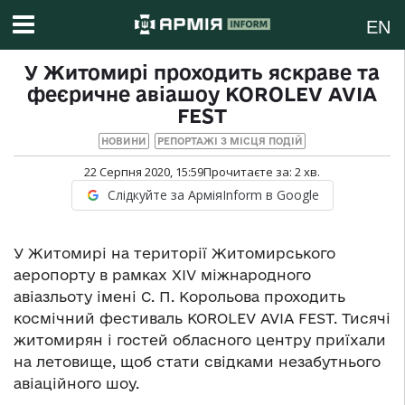
EN
У Житомирі проходить яскраве та
феєричне авіашоу KOROLEV AVIA
FEST
НОВИНИ
РЕПОРТАЖІ З МІСЦЯ ПОДІЙ
22 Серпня 2020, 15:59
Прочитаєте за:
2
хв.
Слідкуйте за АрміяInform в Google
У Житомирі на території Житомирського
аеропорту в рамках XIV міжнародного
авіазльоту імені С. П. Корольова проходить
космічний фестиваль KOROLEV AVIA FEST. Тисячі
житомирян і гостей обласного центру приїхали
на летовище, щоб стати свідками незабутнього
авіаційного шоу.