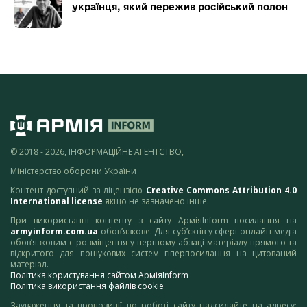
українця, який пережив російський полон
© 2018 - 2026, ІНФОРМАЦІЙНЕ АГЕНТСТВО,
Міністерство оборони України
Контент доступний за ліцензією
Creative Commons Attribution 4.0
International license
якщо не зазначено інше.
При використанні контенту з сайту АрміяInform посилання на
armyinform.com.ua
обов’язкове. Для суб’єктів у сфері онлайн-медіа
обов’язковим є розміщення у першому абзаці матеріалу прямого та
відкритого для пошукових систем гіперпосилання на цитований
матеріал.
Політика користування сайтом АрміяInform
Політика використання файлів cookie
Зауваження та пропозиції по роботі сайту надсилайте на адресу: