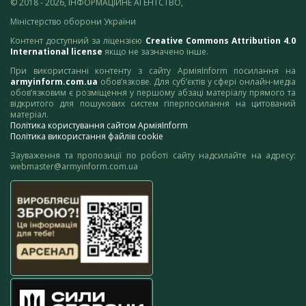
© 2018 - 2026, ІНФОРМАЦІЙНЕ АГЕНТСТВО,
Міністерство оборони України
Контент доступний за ліцензією
Creative Commons Attribution 4.0
International license
якщо не зазначено інше.
При використанні контенту з сайту АрміяInform посилання на
armyinform.com.ua
обов’язкове. Для суб’єктів у сфері онлайн-медіа
обов’язковим є розміщення у першому абзаці матеріалу прямого та
відкритого для пошукових систем гіперпосилання на цитований
матеріал.
Політика користування сайтом АрміяInform
Політика використання файлів cookie
Зауваження та пропозиції по роботі сайту надсилайте на адресу:
webmaster@armyinform.com.ua