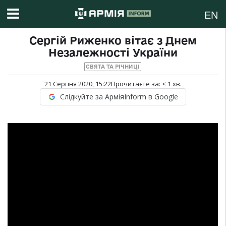
EN
Сергій Риженко вітає з Днем
Незалежності України
СВЯТА ТА РІЧНИЦІ
21 Серпня 2020, 15:22
Прочитаєте за:
< 1
хв.
Слідкуйте за АрміяInform в Google